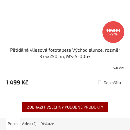
1 649 Kč
–9 %
Pětidílná vliesová fototapeta Východ slunce, rozměr
375x250cm, MS-5-0063
5-8 dní
1 499 Kč
Do košíku
ZOBRAZIT VŠECHNY PODOBNÉ PRODUKTY
Popis
Videa (2)
Diskuze