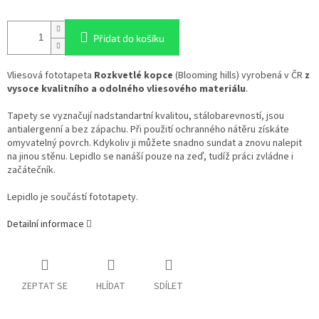
Přidat do košíku
Vliesová fototapeta
Rozkvetlé kopce
(
Blooming hills
) vyrobená v ČR
z
vysoce kvalitního a odolného vliesového materiálu
.
Tapety se vyznačují nadstandartní kvalitou, stálobarevností, jsou
antialergenní a bez zápachu. Při použití ochranného nátěru získáte
omyvatelný povrch. Kdykoliv ji můžete snadno sundat a znovu nalepit
na jinou stěnu. Lepidlo se nanáší pouze na zeď, tudíž práci zvládne i
začátečník.
Lepidlo je součástí fototapety.
Detailní informace
ZEPTAT SE
HLÍDAT
SDÍLET