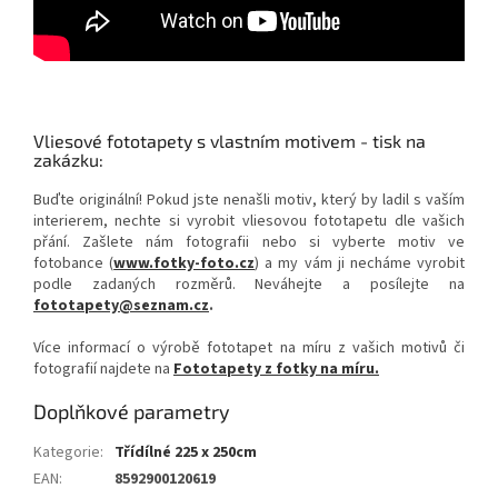
Vliesové fototapety s vlastním motivem - tisk na
zakázku:
Buďte originální! Pokud jste nenašli motiv, který by ladil s vaším
interierem, nechte si vyrobit vliesovou fototapetu dle vašich
přání. Zašlete nám fotografii nebo si vyberte motiv ve
fotobance (
www.fotky-foto.cz
) a my vám ji necháme vyrobit
podle zadaných rozměrů. Neváhejte a posílejte na
fototapety@seznam.cz
.
Více informací o výrobě fototapet na míru z vašich motivů či
fotografií najdete na
Fototapety z fotky na míru.
Doplňkové parametry
Kategorie
:
Třídílné 225 x 250cm
EAN
:
8592900120619