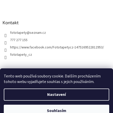
Kontakt
fototapety
@
seznam.cz
777 277 155
https://www.facebook.com/Fototapetycz-1475169522812953/
fototapety_cz
Kutilství.cz
Tento web používá soubory cookie. Dalším procházením
tohoto webu vyjadřujete souhlas s jejich používáním.
Nastavení
Vytvořil Shoptet
Souhlasím
Copyright 2026
FOTOTAPETY.CZ
. Všechna práva vyhrazena.