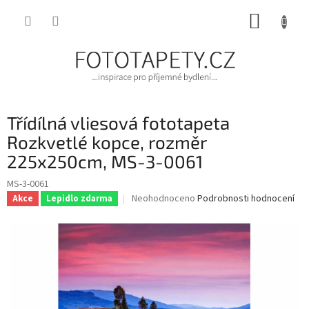
Přejít
NÁKUP
na
obsah
KOŠÍK
Třídílná vliesová fototapeta
Rozkvetlé kopce, rozměr
225x250cm, MS-3-0061
MS-3-0061
Průměrné
Neohodnoceno
Podrobnosti hodnocení
Akce
Lepidlo zdarma
hodnocení
produktu
je
0,0
z
5
hvězdiček.