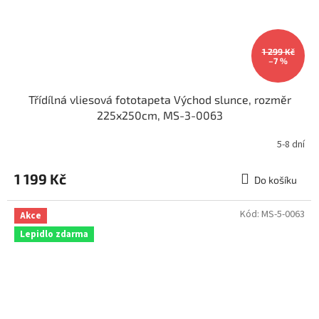
1 299 Kč
–7 %
Třídílná vliesová fototapeta Východ slunce, rozměr
225x250cm, MS-3-0063
5-8 dní
1 199 Kč
Do košíku
Kód:
MS-5-0063
Akce
Lepidlo zdarma