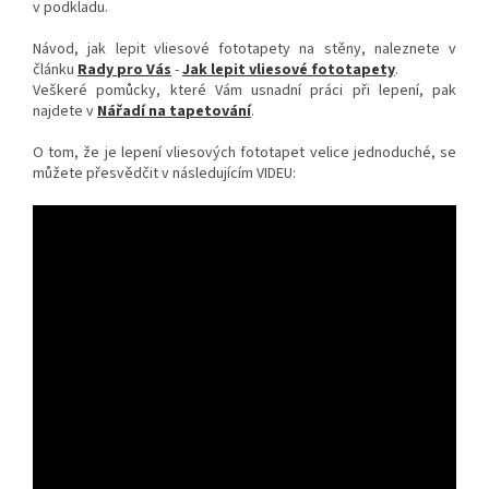
v podkladu.
Návod, jak lepit vliesové fototapety na stěny, naleznete v
článku
Rady pro Vás
-
Jak lepit vliesové fototapety
.
Veškeré pomůcky, které Vám usnadní práci při lepení, pak
najdete v
Nářadí na tapetování
.
O tom, že je lepení vliesových fototapet velice jednoduché, se
můžete přesvědčit v následujícím VIDEU: