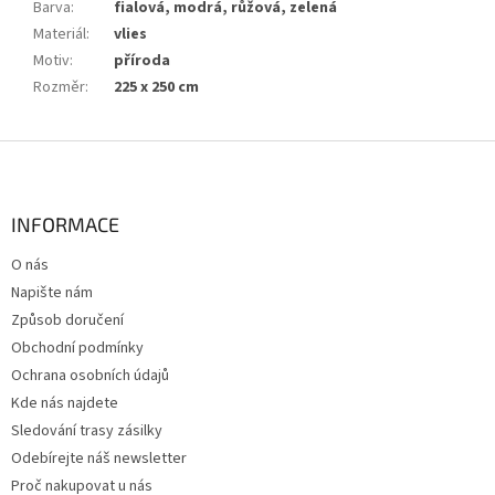
Barva
:
fialová, modrá, růžová, zelená
Materiál
:
vlies
Motiv
:
příroda
Rozměr
:
225 x 250 cm
Z
á
p
a
INFORMACE
t
O nás
í
Napište nám
Způsob doručení
Obchodní podmínky
Ochrana osobních údajů
Kde nás najdete
Sledování trasy zásilky
Odebírejte náš newsletter
Proč nakupovat u nás