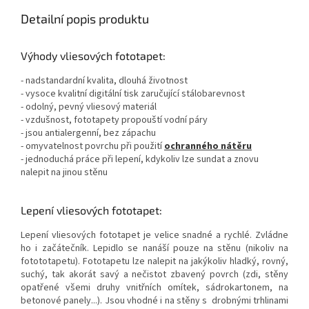
Detailní popis produktu
Výhody vliesových fototapet:
- nadstandardní kvalita, dlouhá životnost
- vysoce kvalitní digitální tisk zaručující stálobarevnost
- odolný, pevný vliesový materiál
- vzdušnost, fototapety propouští vodní páry
- jsou antialergenní, bez zápachu
- omyvatelnost povrchu při použití
ochranného nátěru
- jednoduchá práce při lepení, kdykoliv lze sundat a znovu
nalepit na jinou stěnu
Lepení vliesových fototapet:
Lepení vliesových fototapet je velice snadné a rychlé. Zvládne
ho i začátečník. Lepidlo se nanáší pouze na stěnu (nikoliv na
fotototapetu). Fototapetu lze nalepit na jakýkoliv hladký, rovný,
suchý, tak akorát savý a nečistot zbavený povrch (zdi, stěny
opatřené všemi druhy vnitřních omítek, sádrokartonem, na
betonové panely...). Jsou vhodné i na stěny s drobnými trhlinami