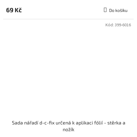
69 Kč
Do košíku
Kód:
399-6016
Sada nářadí d-c-fix určená k aplikaci fólií - stěrka a
nožík