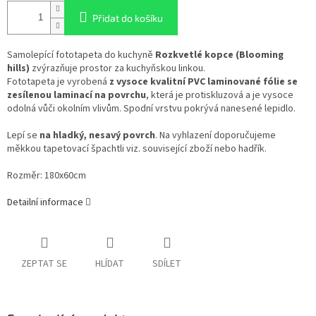
Přidat do košíku
Samolepící fototapeta do kuchyně
Rozkvetlé kopce
(Blooming
hills)
zvýrazňuje prostor za kuchyňskou linkou.
Fototapeta je vyrobená
z vysoce kvalitní PVC laminované fólie se
zesílenou laminací na povrchu
, která je protiskluzová a je vysoce
odolná vůči okolním vlivům. Spodní vrstvu pokrývá nanesené lepidlo.
Lepí se
na hladký, nesavý povrch
. Na vyhlazení doporučujeme
měkkou tapetovací špachtli viz. související zboží nebo hadřík.
Rozměr: 180x60cm
Detailní informace
ZEPTAT SE
HLÍDAT
SDÍLET