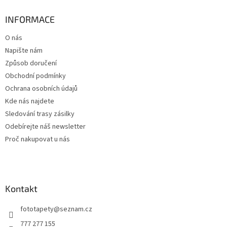
p
a
INFORMACE
t
O nás
í
Napište nám
Způsob doručení
Obchodní podmínky
Ochrana osobních údajů
Kde nás najdete
Sledování trasy zásilky
Odebírejte náš newsletter
Proč nakupovat u nás
Kontakt
fototapety
@
seznam.cz
777 277 155