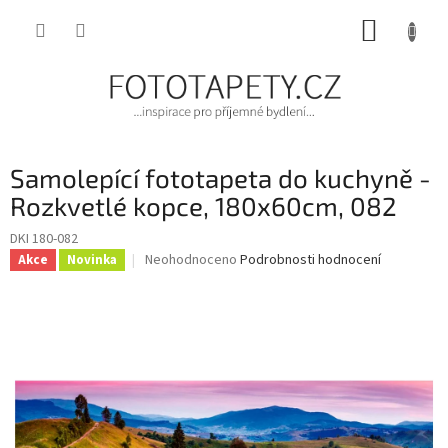
Přejít
NÁKUP
na
obsah
KOŠÍK
Samolepící fototapeta do kuchyně -
Rozkvetlé kopce, 180x60cm, 082
DKI 180-082
Průměrné
Neohodnoceno
Podrobnosti hodnocení
Akce
Novinka
hodnocení
produktu
je
0,0
z
5
hvězdiček.