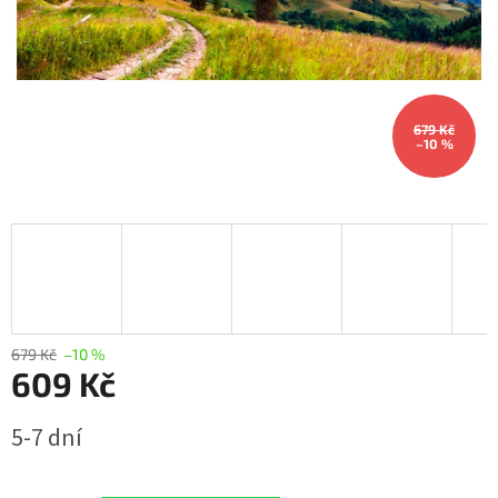
679 Kč
–10 %
679 Kč
–10 %
609 Kč
Měrná
5-7 dní
cena: