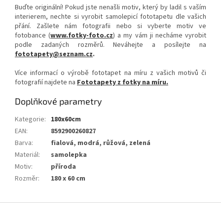
Buďte originální! Pokud jste nenašli motiv, který by ladil s vaším
interierem, nechte si vyrobit samolepicí fototapetu dle vašich
přání. Zašlete nám fotografii nebo si vyberte motiv ve
fotobance (
www.fotky-foto.cz
) a my vám ji necháme vyrobit
podle zadaných rozměrů. Neváhejte a posílejte na
fototapety@seznam.cz
.
Více informací o výrobě fototapet na míru z vašich motivů či
fotografií najdete na
Fototapety z fotky na míru.
Doplňkové parametry
Kategorie
:
180x60cm
EAN
:
8592900260827
Barva
:
fialová, modrá, růžová, zelená
Materiál
:
samolepka
Motiv
:
příroda
Rozměr
:
180 x 60 cm
Z
á