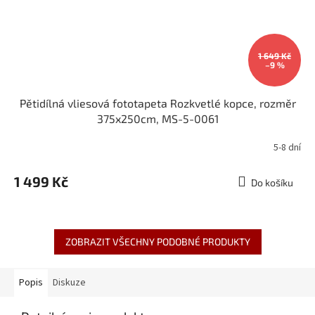
1 649 Kč
–9 %
Pětidílná vliesová fototapeta Rozkvetlé kopce, rozměr
375x250cm, MS-5-0061
5-8 dní
1 499 Kč
Do košíku
ZOBRAZIT VŠECHNY PODOBNÉ PRODUKTY
Popis
Diskuze