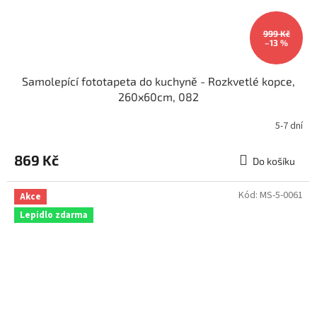
999 Kč
–13 %
Samolepící fototapeta do kuchyně - Rozkvetlé kopce,
260x60cm, 082
5-7 dní
869 Kč
Do košíku
Kód:
MS-5-0061
Akce
Lepidlo zdarma