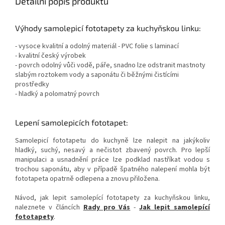
Detailní popis produktu
Výhody samolepicí fototapety za kuchyňskou linku:
- vysoce kvalitní a odolný materiál - PVC folie s laminací
- kvalitní český výrobek
- povrch odolný vůči vodě, páře, snadno lze odstranit mastnoty
slabým roztokem vody a saponátu či běžnými čistícími
prostředky
- hladký a polomatný povrch
Lepení samolepicích fototapet:
Samolepicí fototapetu do kuchyně lze nalepit na jakýkoliv
hladký, suchý, nesavý a nečistot zbavený povrch. Pro lepší
manipulaci a usnadnění práce lze podklad nastříkat vodou s
trochou saponátu, aby v případě špatného nalepení mohla být
fototapeta opatrně odlepena a znovu přiložena.
Návod, jak lepit samolepící fototapety za kuchyňskou linku,
naleznete v článcích
Rady pro Vás
-
Jak lepit samolepící
fototapety
.