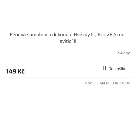
Pěnová samolepicí dekorace Hvězdy II , 14 x 28,5cm -
svítící !!
2-4 dny
Do košíku
149 Kč
Kód:
FOAM DECOR 54506