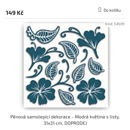
Do košíku
149 Kč
Kód:
54509
Pěnová samolepicí dekorace - Modrá květina s listy,
31x31 cm, DOPRODEJ