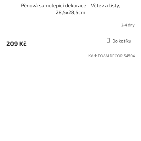
Pěnová samolepicí dekorace - Větev a listy,
28,5x28,5cm
2-4 dny
Do košíku
209 Kč
Kód:
FOAM DECOR 54504