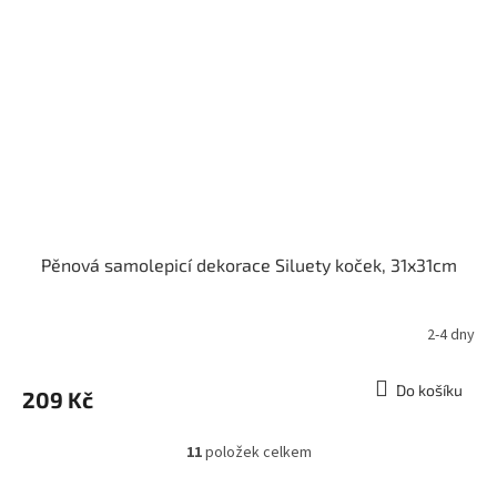
Pěnová samolepicí dekorace Siluety koček, 31x31cm
2-4 dny
Do košíku
209 Kč
11
položek celkem
O
v