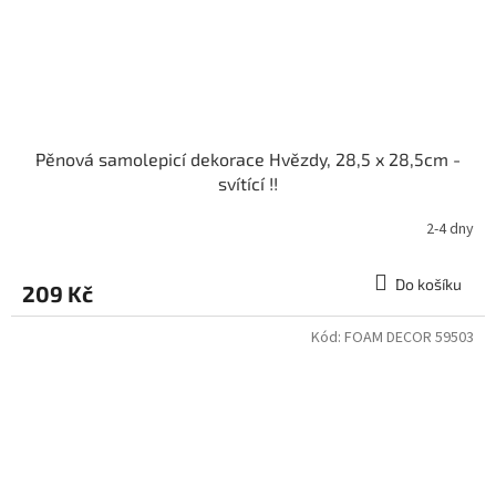
Pěnová samolepicí dekorace Hvězdy, 28,5 x 28,5cm -
svítící !!
2-4 dny
Do košíku
209 Kč
Kód:
FOAM DECOR 59503