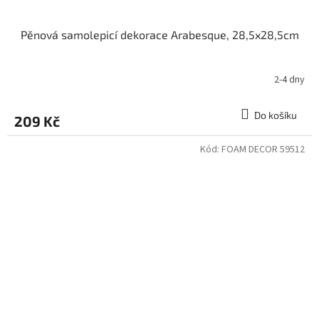
Pěnová samolepicí dekorace Arabesque, 28,5x28,5cm
2-4 dny
Do košíku
209 Kč
Kód:
FOAM DECOR 59512