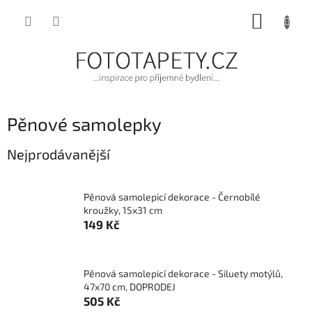
Přejít
NÁKUP
na
obsah
KOŠÍK
Pěnové samolepky
Nejprodávanější
Pěnová samolepicí dekorace - Černobílé
kroužky, 15x31 cm
149 Kč
Pěnová samolepicí dekorace - Siluety motýlů,
47x70 cm, DOPRODEJ
505 Kč