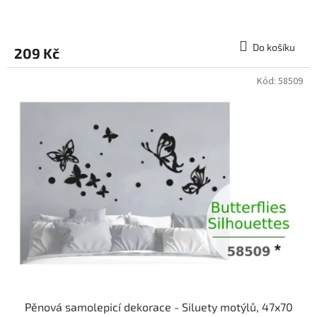
Do košíku
209 Kč
Kód:
58509
Pěnová samolepicí dekorace - Siluety motýlů, 47x70