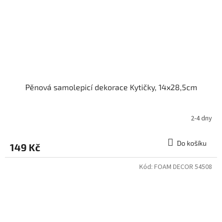
Pěnová samolepicí dekorace Kytičky, 14x28,5cm
2-4 dny
Do košíku
149 Kč
Kód:
FOAM DECOR 54508