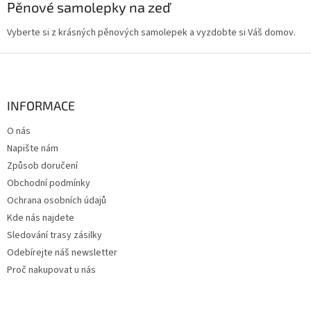
l
Pěnové samolepky na zeď
á
d
Vyberte si z krásných pěnových samolepek a vyzdobte si Váš domov.
a
c
Z
í
á
p
p
r
a
INFORMACE
v
t
k
O nás
í
y
Napište nám
v
ý
Způsob doručení
p
Obchodní podmínky
i
Ochrana osobních údajů
s
u
Kde nás najdete
Sledování trasy zásilky
Odebírejte náš newsletter
Proč nakupovat u nás