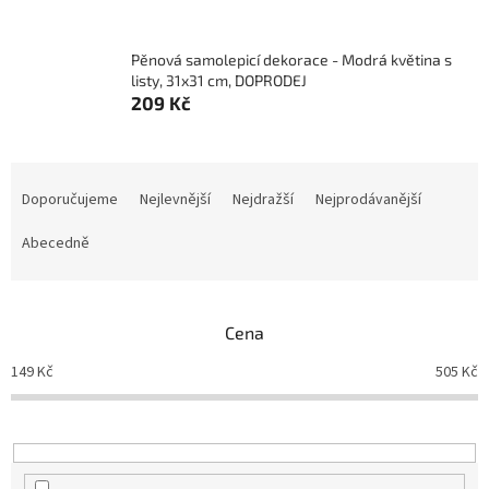
Pěnová samolepicí dekorace - Modrá květina s
listy, 31x31 cm, DOPRODEJ
209 Kč
Ř
a
Doporučujeme
Nejlevnější
Nejdražší
Nejprodávanější
z
e
Abecedně
n
í
p
Cena
r
o
149
Kč
505
Kč
d
u
k
t
ů