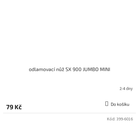
odlamovací nůž SX 900 JUMBO MINI
2-4 dny
Do košíku
79 Kč
Kód:
399-6016