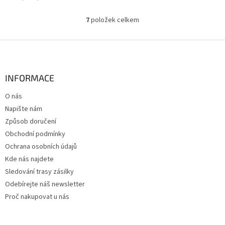
7
položek celkem
O
v
l
Z
á
á
d
p
a
a
INFORMACE
c
t
í
O nás
í
p
Napište nám
r
v
Způsob doručení
k
Obchodní podmínky
y
Ochrana osobních údajů
v
ý
Kde nás najdete
p
Sledování trasy zásilky
i
Odebírejte náš newsletter
s
u
Proč nakupovat u nás