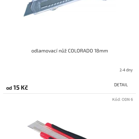
odlamovací nůž COLORADO 18mm
2-4 dny
DETAIL
15 Kč
od
Kód:
ODN 6