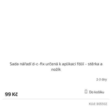
Sada nářadí d-c-fix určená k aplikaci fólií - stěrka a
nožík
2-3 dny
Do košíku
99 Kč
Kód:
805502