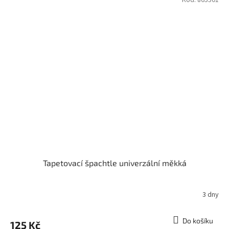
Tapetovací špachtle univerzální měkká
3 dny
Do košíku
125 Kč