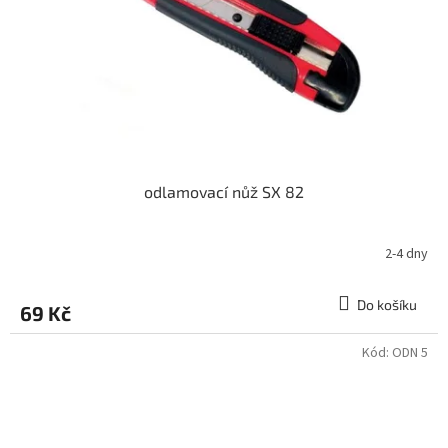
odlamovací nůž SX 82
2-4 dny
Do košíku
69 Kč
Kód:
ODN 5