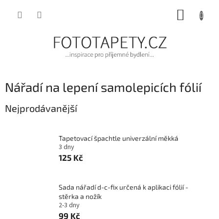
Přejít
NÁKUP
na
obsah
KOŠÍK
Nářadí na lepení samolepicích fólií
Nejprodávanější
Tapetovací špachtle univerzální měkká
3 dny
125 Kč
Sada nářadí d-c-fix určená k aplikaci fólií -
stěrka a nožík
2-3 dny
99 Kč