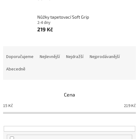
Nůžky tapetovací Soft Grip
2-4 dny
219 Kč
Ř
a
Doporučujeme
Nejlevnější
Nejdražší
Nejprodávanější
z
e
Abecedně
n
í
p
Cena
r
o
15
Kč
219
Kč
d
u
k
t
ů