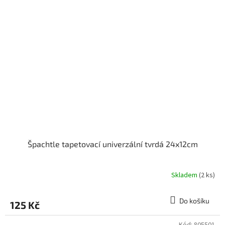
Špachtle tapetovací univerzální tvrdá 24x12cm
Skladem
(2 ks)
Do košíku
125 Kč
Kód:
805501