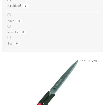
Na skladě
1
Akce
0
Novinka
0
Tip
0
V
Kód:
807720SB
ý
p
i
s
p
r
o
d