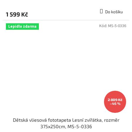
Do košíku
1 599 Kč
Kód:
MS-5-0336
Lepidlo zdarma
2 809 Kč
–46 %
Dětská vliesová fototapeta Lesní zvířátka, rozměr
375x250cm, MS-5-0336