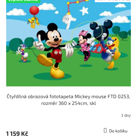
ý
p
i
s
p
r
o
d
u
k
t
ů
Čtyřdílná obrazová fototapeta Mickey mouse FTD 0253,
rozměr 360 x 254cm, skl
3 dny
Do košíku
1 159 Kč