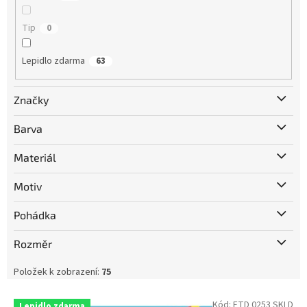
Tip
0
Lepidlo zdarma
63
Značky
Barva
Materiál
Motiv
Pohádka
Rozměr
Položek k zobrazení:
75
V
Kód:
FTD 0253 SKLD
Lepidlo zdarma