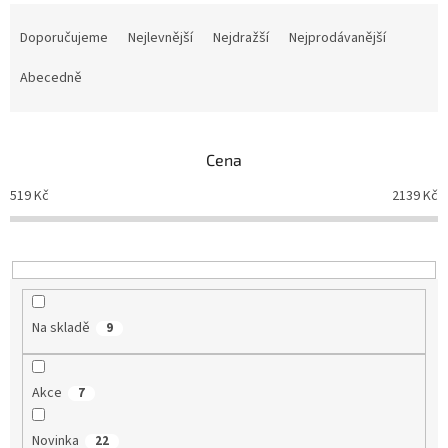
Ř
a
Doporučujeme
Nejlevnější
Nejdražší
Nejprodávanější
z
e
Abecedně
n
í
p
Cena
r
o
519
Kč
2139
Kč
d
u
k
t
ů
Na skladě
9
Akce
7
Novinka
22