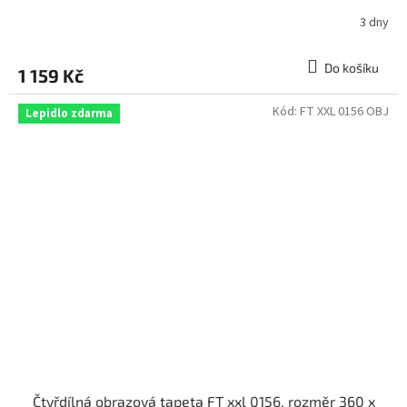
3 dny
Do košíku
1 159 Kč
Kód:
FT XXL 0156 OBJ
Lepidlo zdarma
Čtyřdílná obrazová tapeta FT xxl 0156, rozměr 360 x