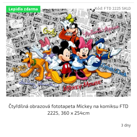
Kód:
FTD 2225 SKLD
Lepidlo zdarma
Čtyřdílná obrazová fototapeta Mickey na komiksu FTD
2225, 360 x 254cm
3 dny