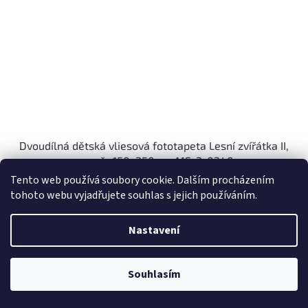
Dvoudílná dětská vliesová fototapeta Lesní zvířátka II,
rozměr 150x250cm, MS-2-0340
Tento web používá soubory cookie. Dalším procházením
5-8 dní
tohoto webu vyjadřujete souhlas s jejich používáním.
Do košíku
899 Kč
Nastavení
Kód:
MS-2-0336
Lepidlo zdarma
Souhlasím