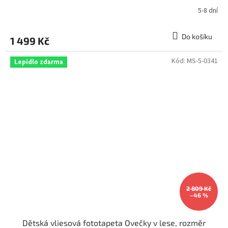
5-8 dní
Do košíku
1 499 Kč
Kód:
MS-5-0341
Lepidlo zdarma
2 809 Kč
–46 %
Dětská vliesová fototapeta Ovečky v lese, rozměr