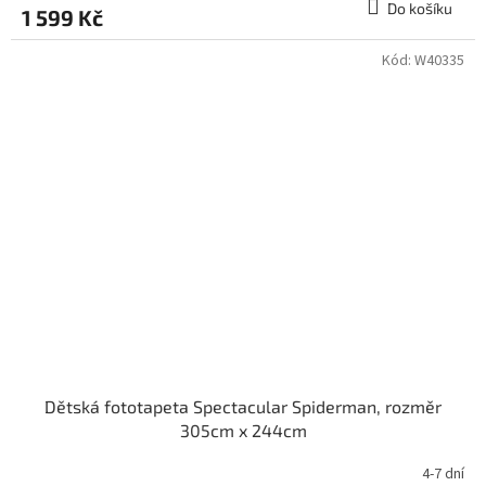
Do košíku
1 599 Kč
Kód:
W40335
Dětská fototapeta Spectacular Spiderman, rozměr
305cm x 244cm
4-7 dní