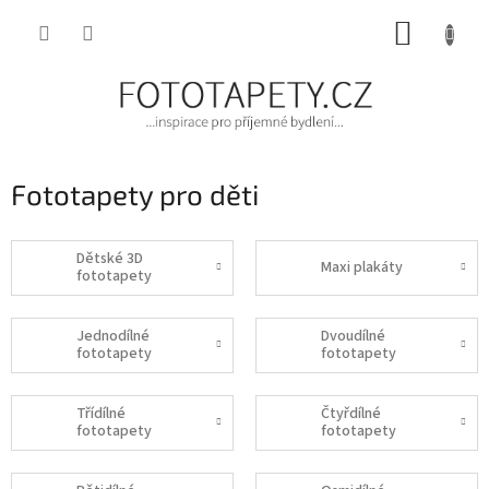
Přejít
NÁKUP
na
obsah
KOŠÍK
Fototapety pro děti
Dětské 3D
Maxi plakáty
fototapety
Jednodílné
Dvoudílné
fototapety
fototapety
Třídílné
Čtyřdílné
fototapety
fototapety