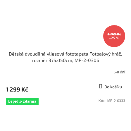
1 749 Kč
–25 %
Dětská dvoudílná vliesová fototapeta Fotbalový hráč,
rozměr 375x150cm, MP-2-0306
5-8 dní
Do košíku
1 299 Kč
Kód:
MP-2-0333
Lepidlo zdarma