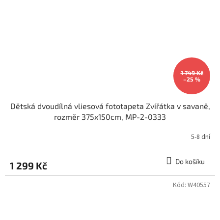
1 749 Kč
–25 %
Dětská dvoudílná vliesová fototapeta Zvířátka v savaně,
rozměr 375x150cm, MP-2-0333
5-8 dní
Do košíku
1 299 Kč
Kód:
W40557