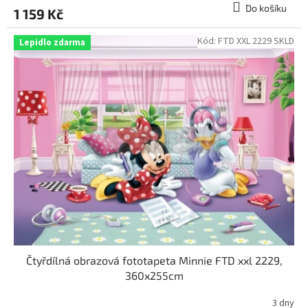
Do košíku
1 159 Kč
Kód:
FTD XXL 2229 SKLD
Lepidlo zdarma
Čtyřdílná obrazová fototapeta Minnie FTD xxl 2229,
360x255cm
3 dny