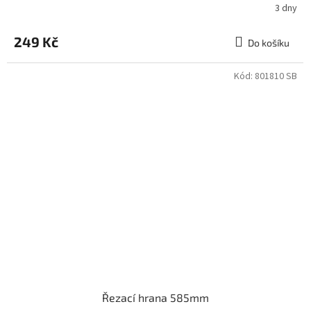
3 dny
249 Kč
Do košíku
Kód:
801810 SB
Řezací hrana 585mm