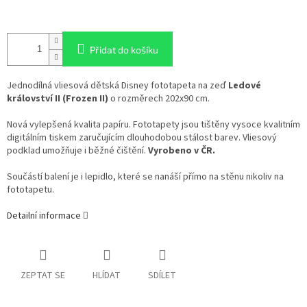
Přidat do košíku
Jednodílná vliesová dětská Disney fototapeta na zeď
Ledové
království II (Frozen II)
o rozměrech 202x90 cm.
Nová vylepšená kvalita papíru. Fototapety jsou tištěny vysoce kvalitním
digitálním tiskem zaručujícím dlouhodobou stálost barev. Vliesový
podklad umožňuje i běžné čištění.
Vyrobeno v ČR.
Součástí balení je i lepidlo, které se nanáší přímo na stěnu nikoliv na
fototapetu.
Detailní informace
ZEPTAT SE
HLÍDAT
SDÍLET