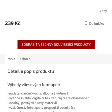
3 dny
239 Kč
Do košíku
ZOBRAZIT VŠECHNY SOUVISEJÍCÍ PRODUKTY
Popis
Diskuze
Detailní popis produktu
Výhody vliesových fototapet:
- nadstandardní kvalita, dlouhá životnost
- vysoce kvalitní digitální tisk zaručující stálobarevnost
- odolný, pevný vliesový materiál
- vzdušnost, fototapety propouští vodní páry