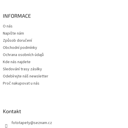
á
p
a
INFORMACE
t
O nás
í
Napište nám
Způsob doručení
Obchodní podmínky
Ochrana osobních údajů
Kde nás najdete
Sledování trasy zásilky
Odebírejte náš newsletter
Proč nakupovat u nás
Kontakt
fototapety
@
seznam.cz