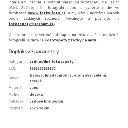
interierem, nechte si vyrobit vliesovou fototapetu dle vašich
přání. Zašlete nám fotografii nebo si vyberte motiv ve
fotobance (
www.fotky-foto.cz
) a my vám ji necháme vyrobit
podle zadaných rozměrů. Neváhejte a posílejte na
fototapety@seznam.cz
.
Více informací o výrobě fototapet na míru z vašich motivů či
fotografií najdete na
Fototapety z fotky na míru.
Doplňkové parametry
Kategorie
:
Jednodílné fototapety
EAN
:
8595577953870
fialová, hnědá, modrá, oranžová, zelená,
Barva
:
zrzavá
Materiál
:
vlies
Motiv
:
dětská
Pohádka
:
Ledové království
Rozměr
:
202 x 90 cm
Z