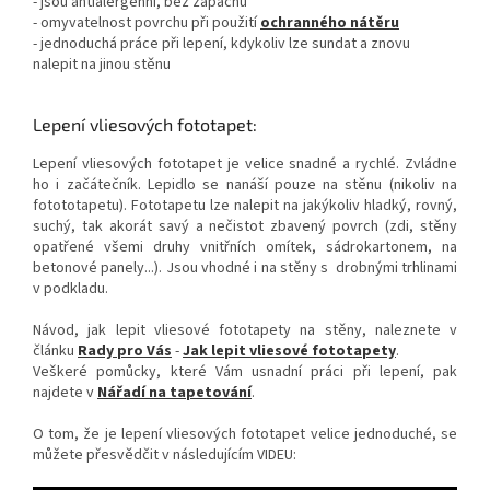
- jsou antialergenní, bez zápachu
- omyvatelnost povrchu při použití
ochranného nátěru
- jednoduchá práce při lepení, kdykoliv lze sundat a znovu
nalepit na jinou stěnu
Lepení vliesových fototapet:
Lepení vliesových fototapet je velice snadné a rychlé. Zvládne
ho i začátečník. Lepidlo se nanáší pouze na stěnu (nikoliv na
fotototapetu). Fototapetu lze nalepit na jakýkoliv hladký, rovný,
suchý, tak akorát savý a nečistot zbavený povrch (zdi, stěny
opatřené všemi druhy vnitřních omítek, sádrokartonem, na
betonové panely...). Jsou vhodné i na stěny s drobnými trhlinami
v podkladu.
Návod, jak lepit vliesové fototapety na stěny, naleznete v
článku
Rady pro Vás
-
Jak lepit vliesové fototapety
.
Veškeré pomůcky, které Vám usnadní práci při lepení, pak
najdete v
Nářadí na tapetování
.
O tom, že je lepení vliesových fototapet velice jednoduché, se
můžete přesvědčit v následujícím VIDEU: