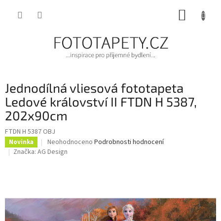
Přejít
NÁKUP
na
obsah
KOŠÍK
Jednodílná vliesová fototapeta
Ledové království II FTDN H 5387,
202x90cm
FTDN H 5387 OBJ
Průměrné
Neohodnoceno
Podrobnosti hodnocení
Novinka
hodnocení
Značka:
AG Design
produktu
je
0,0
z
5
hvězdiček.