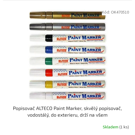
V
Kód:
OK470510
ý
p
i
s
p
r
o
d
u
k
t
ů
Popisovač ALTECO Paint Marker, skvělý popisovač,
vodostálý, do exterieru, drží na všem
Skladem
(1 ks)