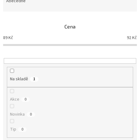
e
Abecedně
n
í
p
Cena
r
o
89
Kč
92
Kč
d
u
k
t
ů
Na skladě
1
Akce
0
Novinka
0
Tip
0