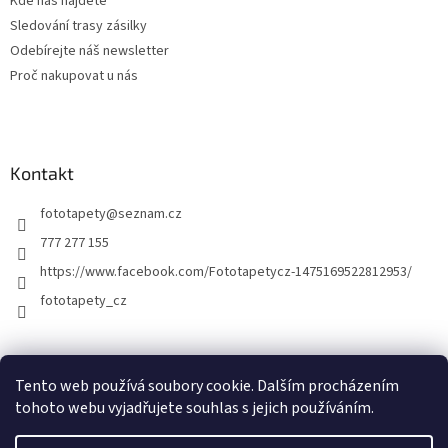
Kde nás najdete
Sledování trasy zásilky
Odebírejte náš newsletter
Proč nakupovat u nás
Kontakt
fototapety
@
seznam.cz
777 277 155
https://www.facebook.com/Fototapetycz-1475169522812953/
fototapety_cz
Kutilství.cz
Tento web používá soubory cookie. Dalším procházením
tohoto webu vyjadřujete souhlas s jejich používáním.