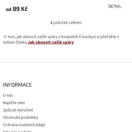
DETAIL
89 Kč
od
1
položek celkem
O
v
l
O tom, jak obnovit zašlé spáry v koupelně či kuchyni si přečtěte v
á
našem článku
Jak obnovit zašlé spáry
d
a
c
í
Z
p
á
r
p
v
a
INFORMACE
k
t
y
O nás
í
v
Napište nám
ý
p
Způsob doručení
i
Obchodní podmínky
s
Ochrana osobních údajů
u