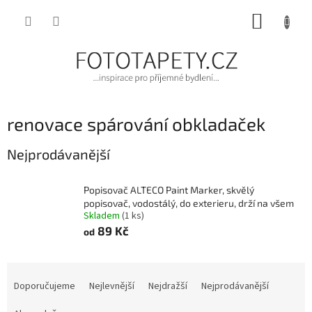
Přejít
NÁKUP
na
obsah
KOŠÍK
renovace spárování obkladaček
Nejprodávanější
Popisovač ALTECO Paint Marker, skvělý
popisovač, vodostálý, do exterieru, drží na všem
Skladem
(1 ks)
89 Kč
od
Ř
a
Doporučujeme
Nejlevnější
Nejdražší
Nejprodávanější
z