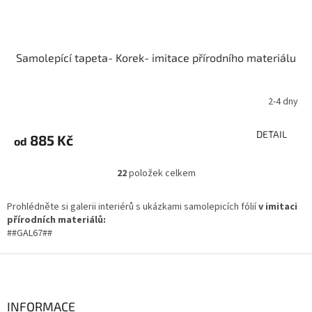
Samolepící tapeta- Korek- imitace přírodního materiálu
2-4 dny
DETAIL
885 Kč
od
22
položek celkem
O
v
l
Prohlédněte si galerii interiérů s ukázkami samolepicích fólií
v imitaci
á
přírodních materiálů:
d
##GAL67##
a
c
Z
í
á
p
p
r
a
INFORMACE
v