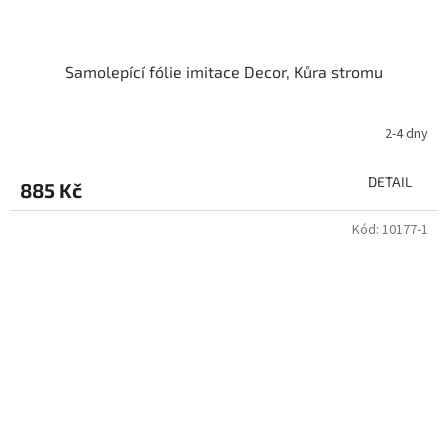
Samolepící fólie imitace Decor, Kůra stromu
2-4 dny
DETAIL
885 Kč
Kód:
10177-1