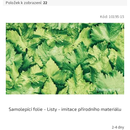
Položek k zobrazení:
22
V
Kód:
10195-15
ý
p
i
s
p
r
o
d
u
k
t
ů
Samolepící folie - Listy - imitace přírodního materiálu
2-4 dny