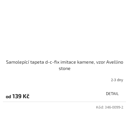
Samolepící tapeta d-c-fix imitace kamene, vzor Avellino
stone
2-3 dny
DETAIL
139 Kč
od
Kód:
346-0099-2