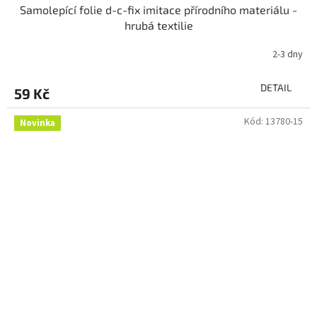
Samolepící folie d-c-fix imitace přírodního materiálu -
hrubá textilie
2-3 dny
DETAIL
59 Kč
Kód:
13780-15
Novinka