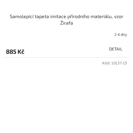
Samolepící tapeta imitace přírodního materiálu, vzor
Žirafa
2-4 dny
DETAIL
885 Kč
Kód:
10137-15