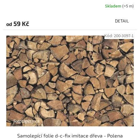
Skladem
(>5 m)
DETAIL
59 Kč
od
Kód:
200-3097-1
Samolepící folie d-c-fix imitace dřeva - Polena