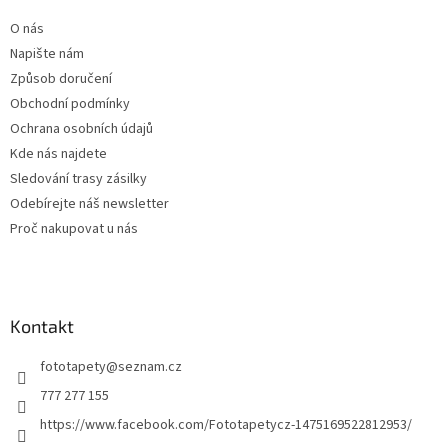
t
k
O nás
í
y
Napište nám
v
ý
Způsob doručení
p
Obchodní podmínky
i
Ochrana osobních údajů
s
u
Kde nás najdete
Sledování trasy zásilky
Odebírejte náš newsletter
Proč nakupovat u nás
Kontakt
fototapety
@
seznam.cz
777 277 155
https://www.facebook.com/Fototapetycz-1475169522812953/