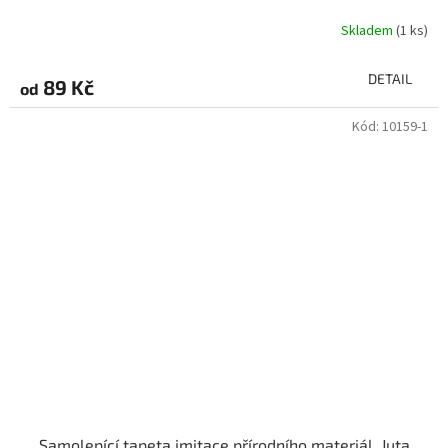
Skladem
(1 ks)
DETAIL
89 Kč
od
Kód:
10159-1
Samolepící tapeta imitace přírodního materiál, Juta