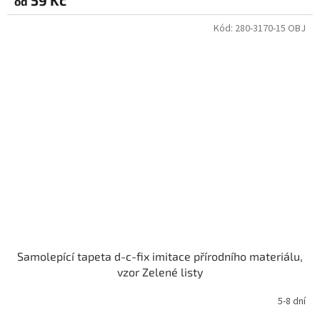
59 Kč
od
Kód:
280-3170-15 OBJ
Samolepící tapeta d-c-fix imitace přírodního materiálu,
vzor Zelené listy
5-8 dní