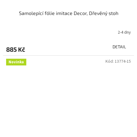
Samolepící fólie imitace Decor, Dřevěný stoh
2-4 dny
DETAIL
885 Kč
Kód:
13774-15
Novinka