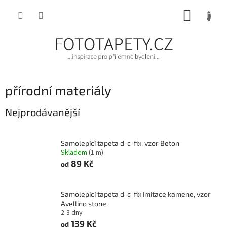
Přejít
NÁKUP
na
obsah
KOŠÍK
přírodní materiály
Nejprodávanější
Samolepící tapeta d-c-fix, vzor Beton
Skladem
(1 m)
89 Kč
od
Samolepící tapeta d-c-fix imitace kamene, vzor
Avellino stone
2-3 dny
139 Kč
od