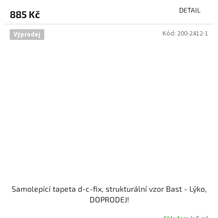
DETAIL
885 Kč
Kód:
200-2412-1
Výprodej
Samolepící tapeta d-c-fix, strukturální vzor Bast - Lýko,
DOPRODEJ!