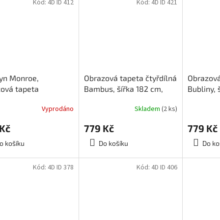
Kód:
4D ID 412
Kód:
4D ID 421
yn Monroe,
Obrazová tapeta čtyřdílná
Obrazová
ová tapeta
Bambus, šířka 182 cm,
Bubliny, 
ílná, šířka 183, výška
výška 254, 4D ID 421
výška 25
Vyprodáno
Skladem
(2 ks)
4D ID 412
 Kč
779 Kč
779 Kč
o košíku
Do košíku
Do ko
Kód:
4D ID 378
Kód:
4D ID 406