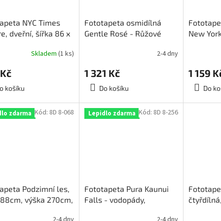
tapeta NYC Times
Fototapeta osmidílná
Fototape
e, dveřní, šířka 86 x
Gentle Rosé - Růžové
New York
a 200cm
růže 368x254cm, 8D 8-
366x254c
Skladem
(1 ks)
2-4 dny
894
poslední 
 Kč
1 321 Kč
1 159 K
o košíku
Do košíku
Do ko
Kód:
8D 8-068
Kód:
8D 8-256
dlo zdarma
Lepidlo zdarma
apeta Podzimní les,
Fototapeta Pura Kaunui
Fototapet
388cm, výška 270cm,
Falls - vodopády,
čtyřdílná
-068
368x254cm, 8D 8-256
výška 25
2-4 dny
2-4 dny