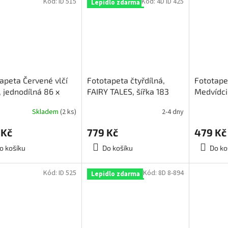
Kód:
ID 515
Kód:
4D ID 425
Lepidlo zdarma
apeta Červené vlčí
Fototapeta čtyřdílná,
Fototape
 jednodílná 86 x
FAIRY TALES, šířka 183
Medvídci
cm
cm, výška 254, 4D ID 425
517
Skladem
(2 ks)
2-4 dny
 Kč
779 Kč
479 Kč
o košíku
Do košíku
Do ko
Kód:
ID 525
Kód:
8D 8-894
Lepidlo zdarma