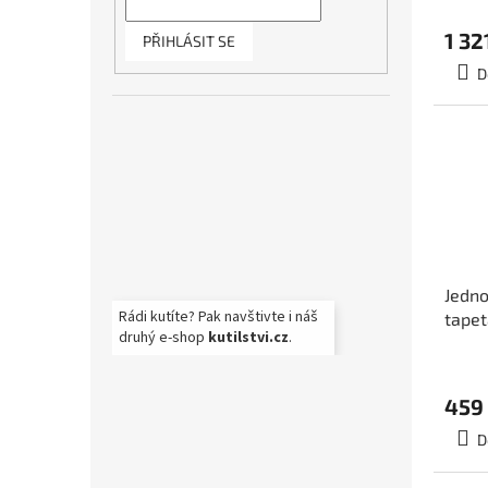
1 32
PŘIHLÁSIT SE
D
Jedno
Rádi kutíte? Pak navštivte i náš
tapet
druhý e-shop
kutilstvi.cz
.
200cm
459
D