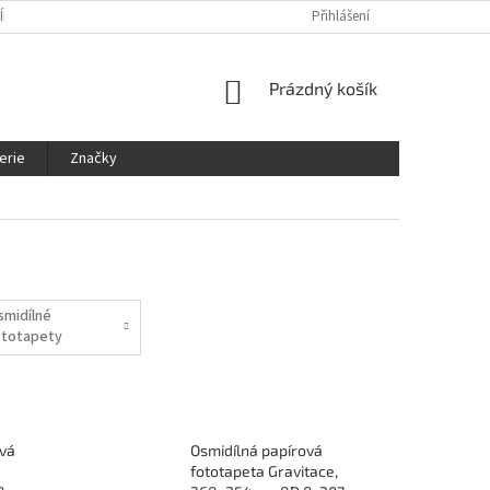
ÍNKY
OCHRANA OSOBNÍCH ÚDAJŮ
KDE NÁS NAJDETE
Přihlášení
SLEDOVÁ
NÁKUPNÍ
Prázdný košík
KOŠÍK
erie
Značky
smidílné
ototapety
ová
Osmidílná papírová
fototapeta Gravitace,