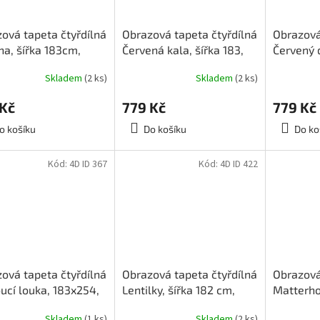
ová tapeta čtyřdílná
Obrazová tapeta čtyřdílná
Obrazová
a, šířka 183cm,
Červená kala, šířka 183,
Červený d
 254, 4D ID 378
výška 254, 4D ID 406
výška 25
Skladem
(2 ks)
Skladem
(2 ks)
 Kč
779 Kč
779 Kč
o košíku
Do košíku
Do ko
Kód:
4D ID 367
Kód:
4D ID 422
ová tapeta čtyřdílná
Obrazová tapeta čtyřdílná
Obrazová
ucí louka, 183x254,
Lentilky, šířka 182 cm,
Matterho
 367, skladem
výška 254, 4D ID 422
výška 25
Skladem
(1 ks)
Skladem
(2 ks)