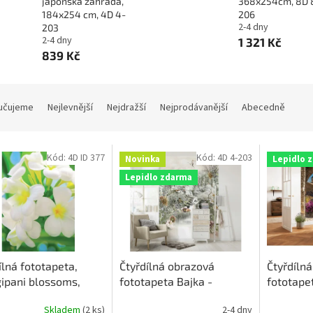
japonská zahrada,
368x254cm, 8D 
184x254 cm, 4D 4-
206
2-4 dny
203
2-4 dny
1 321 Kč
839 Kč
učujeme
Nejlevnější
Nejdražší
Nejprodávanější
Abecedně
Kód:
4D ID 377
Kód:
4D 4-203
Novinka
Lepidlo 
Lepidlo zdarma
ílná fototapeta,
Čtyřdílná obrazová
Čtyřdíln
ipani blossoms,
fototapeta Bajka -
fototape
54cm, 4D ID 377,
japonská zahrada,
184x254 
Skladem
(2 ks)
2-4 dny
em poslední 2 ks!
184x254 cm, 4D 4-203