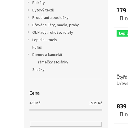
t
Plakáty
ů
779
Bytový textil
Prostírání a podložky
D
Dřevěné lišty, madla, prahy
Obklady, rohože, rolety
Lepi
Lepidla - tmely
Pufas
Domov a kancelář
rámečky stojánky
Značky
Čtyřd
Dřev
cm, 
Cena
459
Kč
1539
Kč
839
D