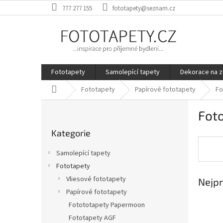
Přejít
777 277 155
fototapety@seznam.cz
na
obsah
Fototapety
Samolepící tapety
Dekorace na z
Domů
Fototapety
Papírové fototapety
Fo
P
Fot
o
Přeskočit
s
Kategorie
kategorie
t
r
Samolepící tapety
a
Fototapety
n
Vliesové fototapety
Nejpr
n
í
Papírové fototapety
p
Fotototapety Papermoon
a
Fototapety AGF