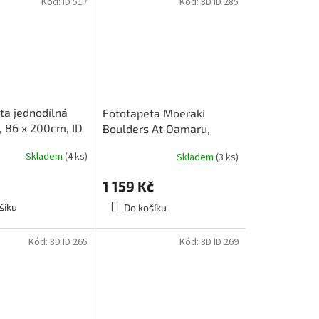
Kód:
ID 517
Kód:
8D ID 285
ta jednodílná
Fototapeta Moeraki
, 86 x 200cm, ID
Boulders At Oamaru,
osmidílná, 366x254cm,
Skladem
(4 ks)
Skladem
(3 ks)
8D ID 285, skladem
poslední 3 ks
1 159 Kč
šíku
Do košíku
Kód:
8D ID 265
Kód:
8D ID 269