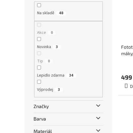
Na skladě
48
Akce
0
Novinka
Fotot
3
máky,
200
Tip
0
Lepidlo zdarma
34
499
D
Výprodej
3
Značky
Barva
Materiál