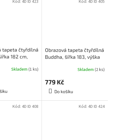
Kód:
4D ID 423
Kód:
4D ID 405
 tapeta čtyřdílná
Obrazová tapeta čtyřdílná
šířka 182 cm,
Buddha, šířka 183, výška
4, 4D ID 423
254, 4D ID 405
Skladem
(1 ks)
Skladem
(2 ks)
779 Kč
šíku
Do košíku
Kód:
4D ID 408
Kód:
4D ID 424