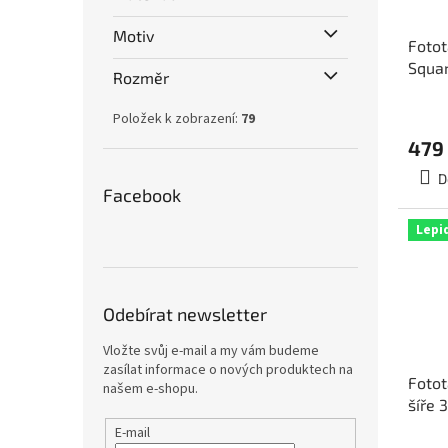
Motiv
Foto
Squar
Rozměr
výšk
Položek k zobrazení:
79
479
D
Facebook
Lepi
Odebírat newsletter
Vložte svůj e-mail a my vám budeme
zasílat informace o nových produktech na
Fotot
našem e-shopu.
šíře 
8D 8
E-mail