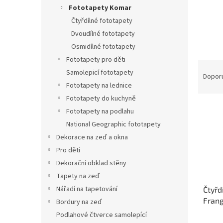
n
Fototapety Komar
e
Čtyřdílné fototapety
l
Dvoudílné fototapety
Osmidílné fototapety
Fototapety pro děti
Ř
Samolepicí fototapety
a
Dopor
Fototapety na lednice
z
e
Fototapety do kuchyně
V
n
Fototapety na podlahu
ý
í
National Geographic fototapety
p
p
Dekorace na zeď a okna
i
r
Pro děti
s
o
p
d
Dekorační obklad stěny
r
u
Tapety na zeď
o
k
Nářadí na tapetování
Čtyřd
d
t
Frang
Bordury na zeď
u
ů
183x2
Podlahové čtverce samolepící
k
sklad