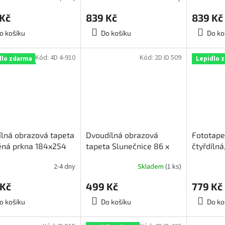
 Kč
839 Kč
839 Kč
o košíku
Do košíku
Do ko
Kód:
4D 4-910
Kód:
2D ID 509
dlo zdarma
Lepidlo 
ílná obrazová tapeta
Dvoudílná obrazová
Fototapet
ěná prkna 184x254
tapeta Slunečnice 86 x
čtyřdíln
4D 4-910
200cm, 2D ID 509,
ID 381
2-4 dny
Skladem
(1 ks)
skladem poslední 1 ks!!!
 Kč
499 Kč
779 Kč
o košíku
Do košíku
Do ko