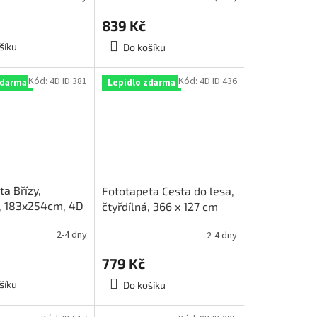
839 Kč
šíku
Do košíku
Kód:
4D ID 381
Kód:
4D ID 436
zdarma
Lepidlo zdarma
a Břízy,
Fototapeta Cesta do lesa,
á, 183x254cm, 4D
čtyřdílná, 366 x 127 cm
2-4 dny
2-4 dny
779 Kč
šíku
Do košíku