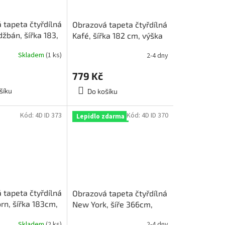
 tapeta čtyřdílná
Obrazová tapeta čtyřdílná
žbán, šířka 183,
Kafé, šířka 182 cm, výška
4, 4D ID 408
254, 4D ID 424
Skladem
(1 ks)
2-4 dny
779 Kč
šíku
Do košíku
Kód:
4D ID 373
Kód:
4D ID 370
Lepidlo zdarma
 tapeta čtyřdílná
Obrazová tapeta čtyřdílná
rn, šířka 183cm,
New York, šíře 366cm,
4, 4D ID 373
výška 127cm, 4D ID 370
Skladem
(2 ks)
2-4 dny