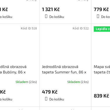
1 Kč
1 321 Kč
779 Kč
o košíku
Do košíku
Do ko
Kód:
ID 518
Kód:
ID 522
Lepidlo 
dílná obrazová
Jednodílná obrazová
Mapa svě
a Bubliny, 86 x
tapeta Summer fun, 86 x
tapeta čt
, ID 518
200cm, ID 522
270x188
Skladem
(2 ks)
Skladem
(2 ks)
 Kč
479 Kč
839 Kč
o košíku
Do košíku