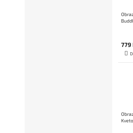
Obraz
Buddh
výška
779
D
Obraz
Kveto
4D ID