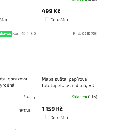
499 Kč
šíku
Do košíku
Kód:
4D 4-050
Kód:
8D ID 280
zdarma
ta, obrazová
Mapa světa, papírová
yřdílná
fototapeta osmidílná, 8D
cm, 4D 4-050
ID 280, 366x254cm,
2-4 dny
Skladem
(1 ks)
skladem poslední 1ks
1 159 Kč
DETAIL
Do košíku