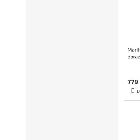
Maril
obraz
čtyřd
254, 
779
D