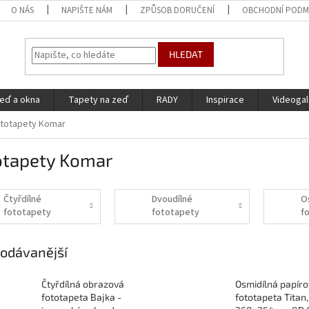
O NÁS
NAPIŠTE NÁM
ZPŮSOB DORUČENÍ
OBCHODNÍ PODM
HLEDAT
eď a okna
Tapety na zeď
RADY
Inspirace
Videogal
totapety Komar
otapety Komar
Čtyřdílné
Dvoudílné
O
fototapety
fototapety
f
odávanější
Čtyřdílná obrazová
Osmidílná papír
fototapeta Bajka -
fototapeta Titan,