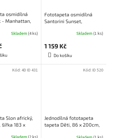
ta osmidílná
Fototapeta osmidílná
 - Manhattan,
Santorini Sunset,
m, 8D ID 265,
366x254cm, 8D ID 269,
Skladem
(4 ks)
Skladem
(1 ks)
poslední 4 ks
skladem poslední 1 ks
č
1 159 Kč
šíku
Do košíku
Kód:
4D ID 431
Kód:
ID 520
a Slon africký,
Jednodílná fototapeta
, šířka 183 x
tapeta Děti, 86 x 200cm,
4 cm
ID 520
Skladem
(2 ks)
Skladem
(1 ks)