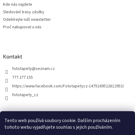
ý
Kde nás najdete
p
Sledování trasy zásilky
i
Odebírejte náš newsletter
s
u
Proč nakupovat u nás
Kontakt
fototapety
@
seznam.cz
777 277 155
https://www.facebook.com/Fototapetycz-1475169522812953/
fototapety_cz
Kutilství.cz
Tento web používá soubory cookie. Dalším procházením
tohoto webu vyjadřujete souhlas s jejich používáním.