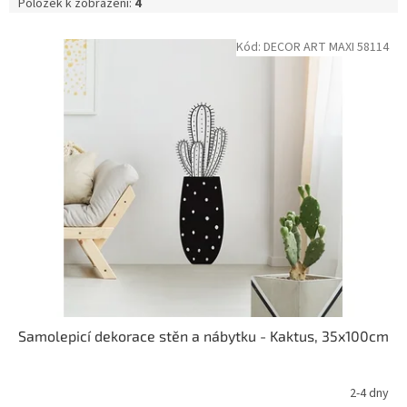
Položek k zobrazení:
4
V
Kód:
DECOR ART MAXI 58114
ý
p
i
s
p
r
o
d
u
k
t
ů
Samolepicí dekorace stěn a nábytku - Kaktus, 35x100cm
2-4 dny