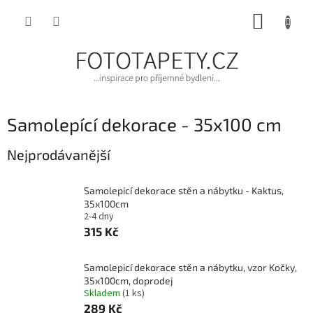
Přejít
NÁKUP
na
obsah
KOŠÍK
Samolepící dekorace - 35x100 cm
Nejprodávanější
Samolepicí dekorace stěn a nábytku - Kaktus,
35x100cm
2-4 dny
315 Kč
Samolepicí dekorace stěn a nábytku, vzor Kočky,
35x100cm, doprodej
Skladem
(1 ks)
289 Kč