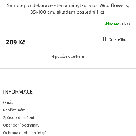
Samolepicí dekorace stěn a nábytku, vzor Wild flowers,
35x100 cm, skladem poslední 1 ks.
Skladem
(1 ks)
Do košíku
289 Kč
4
položek celkem
O
v
l
Z
á
á
d
p
a
a
INFORMACE
c
t
í
O nás
í
p
Napište nám
r
v
Způsob doručení
k
Obchodní podmínky
y
Ochrana osobních údajů
v