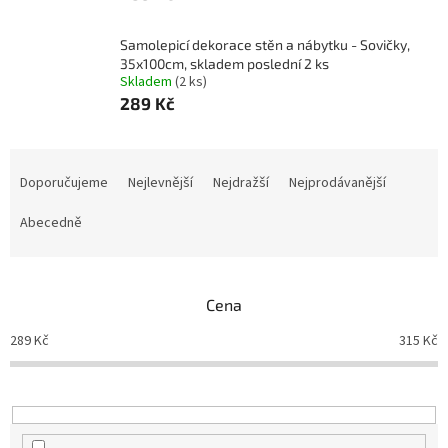
Samolepicí dekorace stěn a nábytku - Sovičky,
35x100cm, skladem poslední 2 ks
Skladem
(2 ks)
289 Kč
Ř
a
Doporučujeme
Nejlevnější
Nejdražší
Nejprodávanější
z
e
Abecedně
n
í
p
Cena
r
o
289
Kč
315
Kč
d
u
k
t
ů