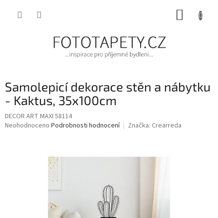
Přejít
NÁKUP
na
obsah
KOŠÍK
Samolepicí dekorace stěn a nábytku
- Kaktus, 35x100cm
DECOR ART MAXI 58114
Průměrné
Neohodnoceno
Podrobnosti hodnocení
Značka:
Crearreda
hodnocení
produktu
je
0,0
z
5
hvězdiček.