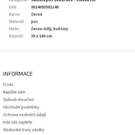
Kategorie
:
Samolepící dekorace - 35x100 cm
EAN
:
8014093581140
Barva
:
černá
Materiál
:
pvc
Motiv
:
černo-bílý, květiny
Rozměr
:
35 x 100 cm
Z
á
p
a
INFORMACE
t
O nás
í
Napište nám
Způsob doručení
Obchodní podmínky
Ochrana osobních údajů
Kde nás najdete
Sledování trasy zásilky