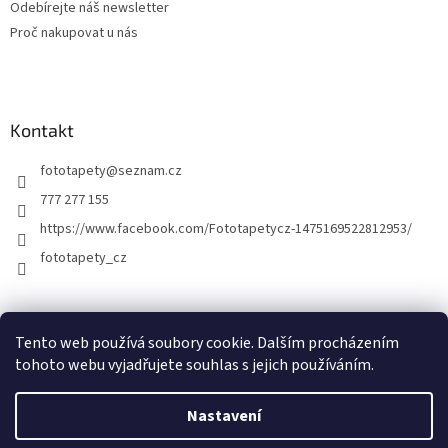
Odebírejte náš newsletter
Proč nakupovat u nás
Kontakt
fototapety
@
seznam.cz
777 277 155
https://www.facebook.com/Fototapetycz-1475169522812953/
fototapety_cz
Kutilství.cz
Tento web používá soubory cookie. Dalším procházením
tohoto webu vyjadřujete souhlas s jejich používáním.
Nastavení
Vytvořil Shoptet