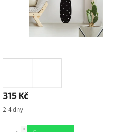
315 Kč
Měrná
2-4 dny
cena: