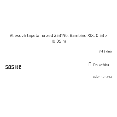
Vliesová tapeta na zeď 253146, Bambino XIX, 0,53 x
10,05 m
7-12 dnů
Do košíku
585 Kč
Kód:
570434