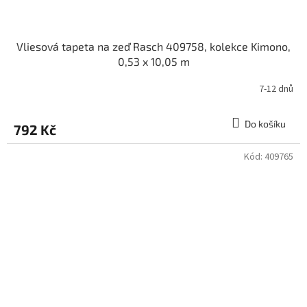
Vliesová tapeta na zeď Rasch 409758, kolekce Kimono,
0,53 x 10,05 m
7-12 dnů
Do košíku
792 Kč
Kód:
409765