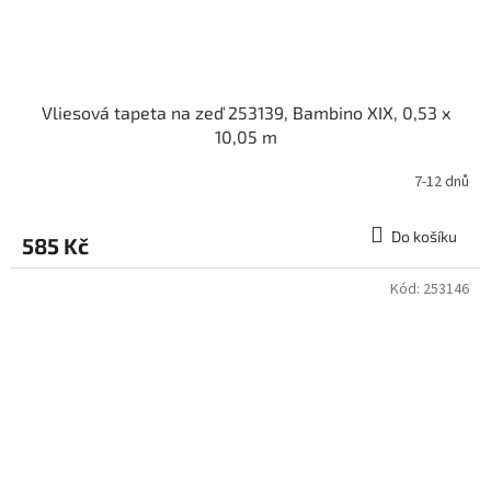
Vliesová tapeta na zeď 253139, Bambino XIX, 0,53 x
10,05 m
7-12 dnů
Do košíku
585 Kč
Kód:
253146