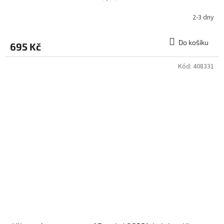
2-3 dny
Do košíku
695 Kč
Kód:
408331