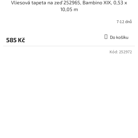
Vliesová tapeta na zeď 252965, Bambino XIX, 0,53 x
10,05 m
7-12 dnů
Do košíku
585 Kč
Kód:
252972