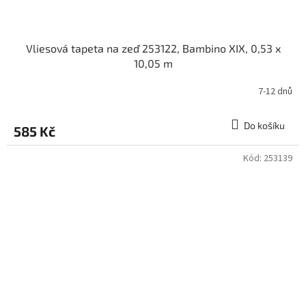
Vliesová tapeta na zeď 253122, Bambino XIX, 0,53 x
10,05 m
7-12 dnů
Do košíku
585 Kč
Kód:
253139