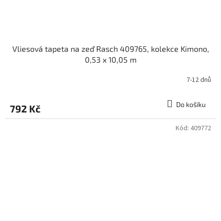
Vliesová tapeta na zeď Rasch 409765, kolekce Kimono,
0,53 x 10,05 m
7-12 dnů
Do košíku
792 Kč
Kód:
409772