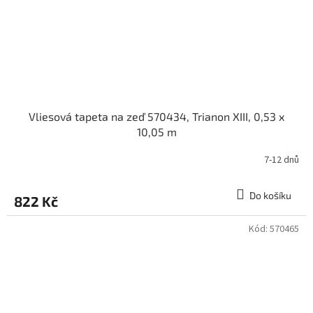
Vliesová tapeta na zeď 570434, Trianon XIII, 0,53 x
10,05 m
7-12 dnů
Do košíku
822 Kč
Kód:
570465