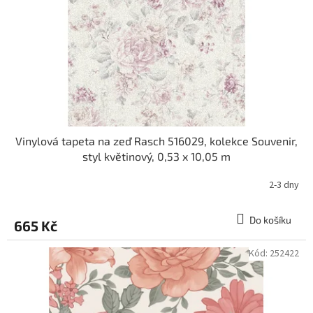
r
o
d
u
k
t
ů
Vinylová tapeta na zeď Rasch 516029, kolekce Souvenir,
styl květinový, 0,53 x 10,05 m
2-3 dny
Do košíku
665 Kč
Kód:
252422