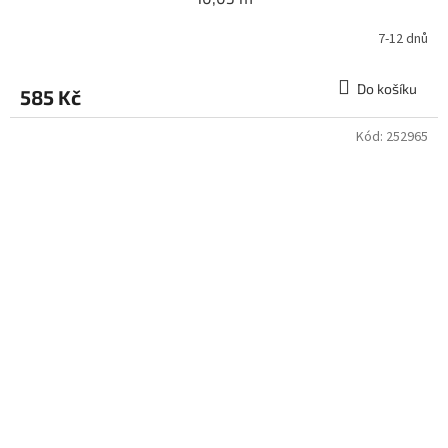
7-12 dnů
Do košíku
585 Kč
Kód:
252965