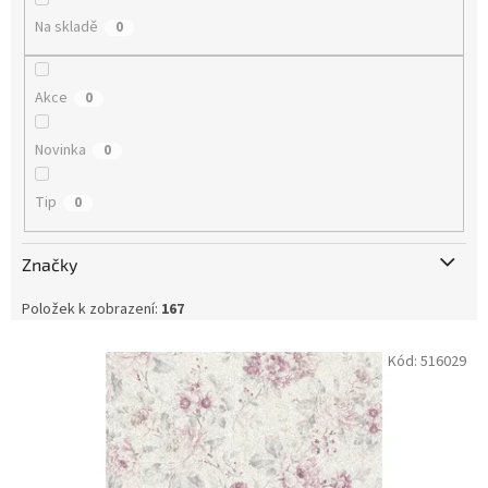
Na skladě
0
Akce
0
Novinka
0
Tip
0
Značky
Položek k zobrazení:
167
V
Kód:
516029
ý
p
i
s
p