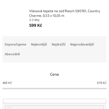
Vliesová tapeta na zeď Rasch 580761, Country
Charme, 0,53 x 10,05 m
2-3 dny
599 Kč
Ř
a
Doporučujeme
Nejlevnější
Nejdražší
Nejprodávanější
z
e
Abecedně
n
í
p
Cena
r
o
465
Kč
878
Kč
d
u
k
t
ů