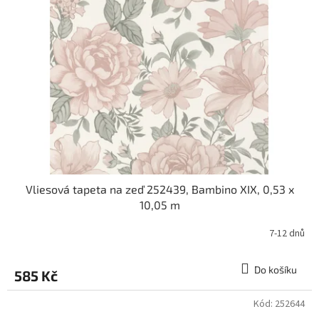
Vliesová tapeta na zeď 252439, Bambino XIX, 0,53 x
10,05 m
7-12 dnů
Do košíku
585 Kč
Kód:
252644