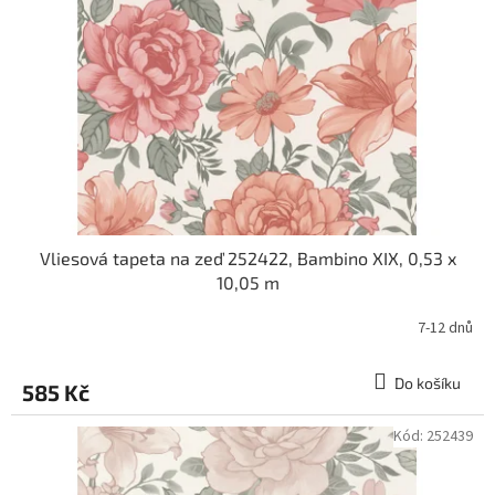
Vliesová tapeta na zeď 252422, Bambino XIX, 0,53 x
10,05 m
7-12 dnů
Do košíku
585 Kč
Kód:
252439