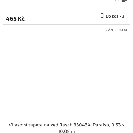
2-3 dny
Do košíku
465 Kč
Kód:
330434
Vliesová tapeta na zeď Rasch 330434, Paraiso, 0,53 x
10,05 m