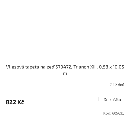
Vliesová tapeta na zeď 570472, Trianon XIII, 0,53 x 10,05
m
7-12 dnů
Do košíku
822 Kč
Kód:
605631