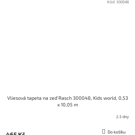
Kód:
300048
Vliesová tapeta na zeď Rasch 300048, Kids world, 0,53
x 10,05 m
2-3 dny
Do košíku
465 Kč