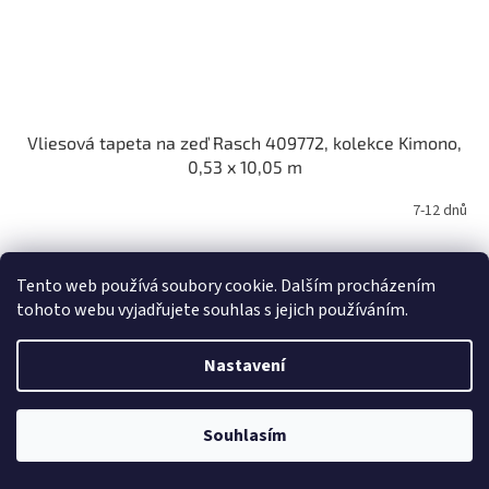
Vliesová tapeta na zeď Rasch 409772, kolekce Kimono,
0,53 x 10,05 m
7-12 dnů
Do košíku
792 Kč
Tento web používá soubory cookie. Dalším procházením
tohoto webu vyjadřujete souhlas s jejich používáním.
Kód:
416626
Nastavení
Souhlasím