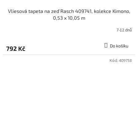
Vliesová tapeta na zeď Rasch 409741, kolekce Kimono,
0,53 x 10,05 m
7-12 dnů
Do košíku
792 Kč
Kód:
409758