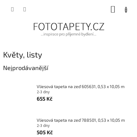
Přejít
NÁKUP
na
obsah
KOŠÍK
Květy, listy
Nejprodávanější
Vliesová tapeta na zeď 605631, 0,53 x 10,05 m
2-3 dny
655 Kč
Vliesová tapeta na zeď 788501, 0,53 x 10,05 m
2-3 dny
505 Kč