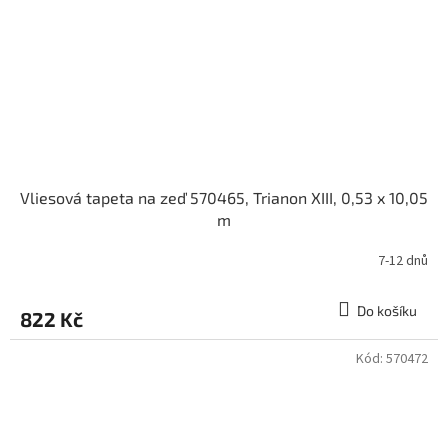
Vliesová tapeta na zeď 570465, Trianon XIII, 0,53 x 10,05
m
7-12 dnů
Do košíku
822 Kč
Kód:
570472