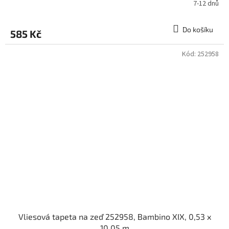
7-12 dnů
Do košíku
585 Kč
Kód:
252958
Vliesová tapeta na zeď 252958, Bambino XIX, 0,53 x
10,05 m