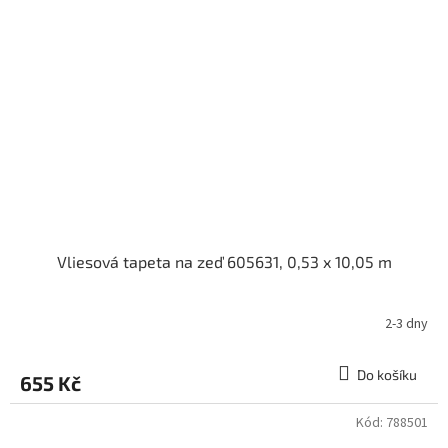
Vliesová tapeta na zeď 605631, 0,53 x 10,05 m
2-3 dny
Do košíku
655 Kč
Kód:
788501