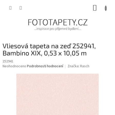
Přejít
NÁKUP
na
obsah
KOŠÍK
Vliesová tapeta na zeď 252941,
Bambino XIX, 0,53 x 10,05 m
252941
Průměrné
Neohodnoceno
Podrobnosti hodnocení
Značka:
Rasch
hodnocení
produktu
je
0,0
z
5
hvězdiček.