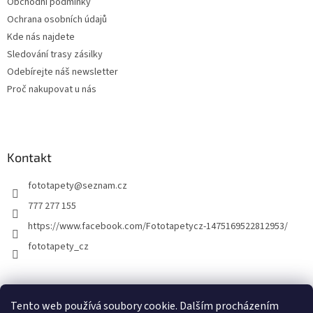
Obchodní podmínky
Ochrana osobních údajů
Kde nás najdete
Sledování trasy zásilky
Odebírejte náš newsletter
Proč nakupovat u nás
Kontakt
fototapety
@
seznam.cz
777 277 155
https://www.facebook.com/Fototapetycz-1475169522812953/
fototapety_cz
Kutilství.cz
Tento web používá soubory cookie. Dalším procházením