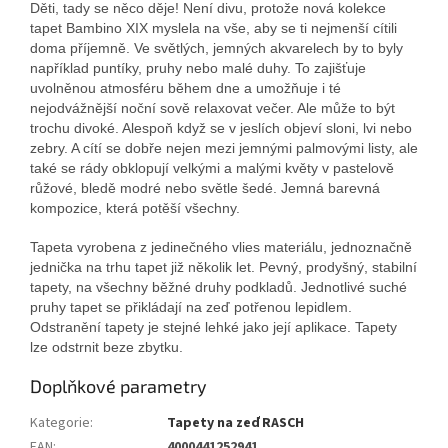
Děti, tady se něco děje! Není divu, protože nová kolekce
tapet Bambino XIX myslela na vše, aby se ti nejmenší cítili
doma příjemně. Ve světlých, jemných akvarelech by to byly
například puntíky, pruhy nebo malé duhy. To zajišťuje
uvolněnou atmosféru během dne a umožňuje i té
nejodvážnější noční sově relaxovat večer. Ale může to být
trochu divoké. Alespoň když se v jeslích objeví sloni, lvi nebo
zebry. A cítí se dobře nejen mezi jemnými palmovými listy, ale
také se rády obklopují velkými a malými květy v pastelově
růžové, bledě modré nebo světle šedé. Jemná barevná
kompozice, která potěší všechny.
Tapeta vyrobena z jedinečného vlies materiálu, jednoznačně
jednička na trhu tapet již několik let. Pevný, prodyšný, stabilní
tapety, na všechny běžné druhy podkladů. Jednotlivé suché
pruhy tapet se přikládají na zeď potřenou lepidlem.
Odstranění tapety je stejné lehké jako její aplikace. Tapety
lze odstrnit beze zbytku.
Doplňkové parametry
Kategorie
:
Tapety na zeď RASCH
EAN
:
4000441252941