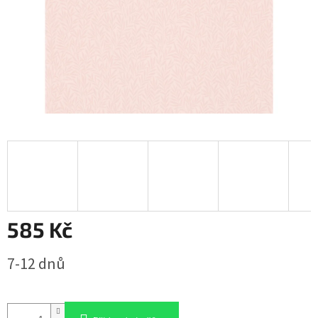
585 Kč
Měrná
7-12 dnů
cena: