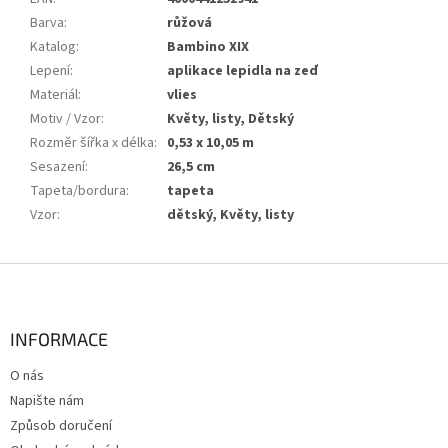
Barva
:
růžová
Katalog
:
Bambino XIX
Lepení
:
aplikace lepidla na zeď
Materiál
:
vlies
Motiv / Vzor
:
Květy, listy, Dětský
Rozměr šířka x délka
:
0,53 x 10,05 m
Sesazení
:
26,5 cm
Tapeta/bordura
:
tapeta
Vzor
:
dětský, Květy, listy
Z
á
p
a
INFORMACE
t
O nás
í
Napište nám
Způsob doručení