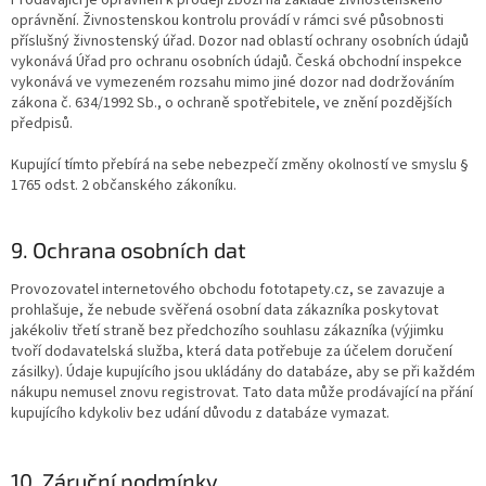
oprávnění. Živnostenskou kontrolu provádí v rámci své působnosti
příslušný živnostenský úřad. Dozor nad oblastí ochrany osobních údajů
vykonává Úřad pro ochranu osobních údajů. Česká obchodní inspekce
vykonává ve vymezeném rozsahu mimo jiné dozor nad dodržováním
zákona č. 634/1992 Sb., o ochraně spotřebitele, ve znění pozdějších
předpisů.
Kupující tímto přebírá na sebe nebezpečí změny okolností ve smyslu §
1765 odst. 2 občanského zákoníku.
9. Ochrana osobních dat
Provozovatel internetového obchodu fototapety.cz, se zavazuje a
prohlašuje, že nebude svěřená osobní data zákazníka poskytovat
jakékoliv třetí straně bez předchozího souhlasu zákazníka (výjimku
tvoří dodavatelská služba, která data potřebuje za účelem doručení
zásilky). Údaje kupujícího jsou ukládány do databáze, aby se při každém
nákupu nemusel znovu registrovat. Tato data může prodávající na přání
kupujícího kdykoliv bez udání důvodu z databáze vymazat.
10. Záruční podmínky