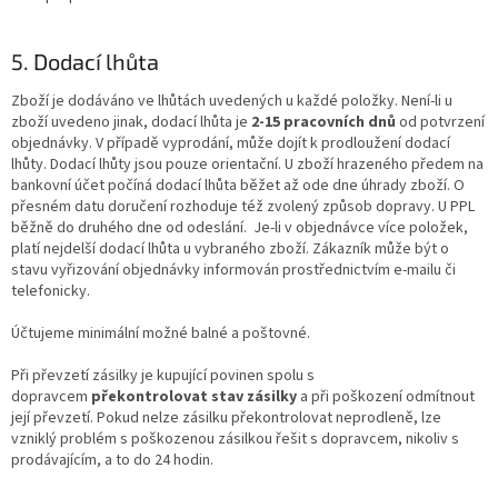
5. Dodací lhůta
Zboží je dodáváno ve lhůtách uvedených u každé položky. Není-li u
zboží uvedeno jinak, dodací lhůta je
2-15 pracovních dnů
od potvrzení
objednávky. V případě vyprodání, může dojít k prodloužení dodací
lhůty. Dodací lhůty jsou pouze orientační. U zboží hrazeného předem na
bankovní účet počíná dodací lhůta běžet až ode dne úhrady zboží. O
přesném datu doručení rozhoduje též zvolený způsob dopravy. U PPL
běžně do druhého dne od odeslání. Je-li v objednávce více položek,
platí nejdelší dodací lhůta u vybraného zboží. Zákazník může být o
stavu vyřizování objednávky informován prostřednictvím e-mailu či
telefonicky.
Účtujeme minimální možné balné a poštovné.
Při převzetí zásilky je kupující povinen spolu s
dopravcem
překontrolovat stav zásilky
a při poškození odmítnout
její převzetí. Pokud nelze zásilku překontrolovat neprodleně, lze
vzniklý problém s poškozenou zásilkou řešit s dopravcem, nikoliv s
prodávajícím, a to do 24 hodin.