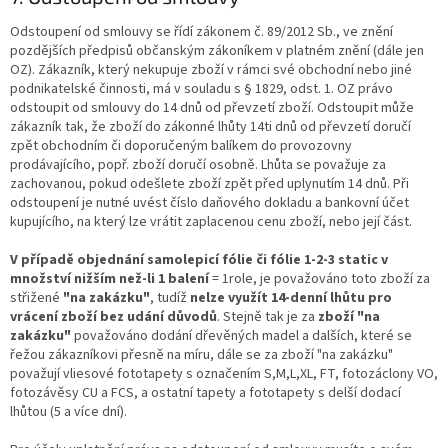
Odstoupení od smlouvy se řídí zákonem č. 89/2012 Sb., ve znění
pozdějších předpisů občanským zákoníkem v platném znění (dále jen
OZ). Zákazník, který nekupuje zboží v rámci své obchodní nebo jiné
podnikatelské činnosti, má v souladu s § 1829, odst. 1. OZ právo
odstoupit od smlouvy do 14 dnů od převzetí zboží. Odstoupit může
zákazník tak, že zboží do zákonné lhůty 14ti dnů od převzetí doručí
zpět obchodním či doporučeným balíkem do provozovny
prodávajícího, popř. zboží doručí osobně. Lhůta se považuje za
zachovanou, pokud odešlete zboží zpět před uplynutím 14 dnů. Při
odstoupení je nutné uvést číslo daňového dokladu a bankovní účet
kupujícího, na který lze vrátit zaplacenou cenu zboží, nebo její část.
V případě objednání samolepicí fólie či fólie 1-2-3 static v
množství nižším než-li 1 balení
= 1role, je považováno toto zboží za
střižené
"na zakázku"
, tudíž
nelze využít 14-denní lhůtu pro
vrácení zboží bez udání důvodů
. Stejně tak je za
zboží "na
zakázku"
považováno dodání dřevěných madel a dalších, které se
řežou zákazníkovi přesně na míru, dále se za zboží "na zakázku"
považují vliesové fototapety s označením S,M,L,XL, FT, fotozáclony VO,
fotozávěsy CU a FCS, a ostatní tapety a fototapety s delší dodací
lhůtou (5 a více dní).