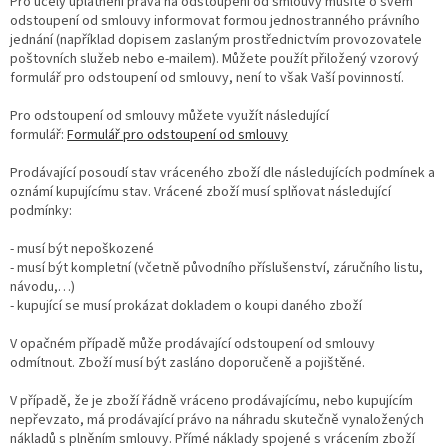
Pro účely uplatnění práva na odstoupení od smlouvy musíte o svém
odstoupení od smlouvy informovat formou jednostranného právního
jednání (například dopisem zaslaným prostřednictvím provozovatele
poštovních služeb nebo e-mailem). Můžete použít přiložený vzorový
formulář pro odstoupení od smlouvy, není to však Vaší povinností.
Pro odstoupení od smlouvy můžete využít následující
formulář:
Formulář pro odstoupení od smlouvy
Prodávající posoudí stav vráceného zboží dle následujících podmínek a
oznámí kupujícímu stav. Vrácené zboží musí splňovat následující
podmínky:
- musí být nepoškozené
- musí být kompletní (včetně původního příslušenství, záručního listu,
návodu,…)
- kupující se musí prokázat dokladem o koupi daného zboží
V opačném případě může prodávající odstoupení od smlouvy
odmítnout. Zboží musí být zasláno doporučeně a pojištěné.
V případě, že je zboží řádně vráceno prodávajícímu, nebo kupujícím
nepřevzato, má prodávající právo na náhradu skutečně vynaložených
nákladů s plněním smlouvy. Přímé náklady spojené s vrácením zboží