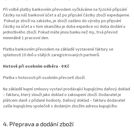
Při volbě platby bankovním převodem vyčkáváme na fyzické připsání
částky na náš bankovní účet a až po připsání částky zboží expedujeme.
Pokud je zboží na zakázku, je zboží zadáno do výroby po připsání
částky na účet a v tom okamžiku je doba expedice viz doba dodání u
jednotlivého zboží. Pokud máte jinou banku než my, trvá převod
minimálně 1 pracovní den.
Platba bankovním převodem na základě vystavené faktury se
splatností 10 dnů u stálých zaregistrovaných partnerů.
Hotově při osobním odběru - 0 Kč
Platba v hotovosti při osobním převzetí zboží.
Na základě kupní smlouvy vystaví prodávající kupujícímu daňový doklad
– fakturu, který slouží jako doklad o zakoupení zboží. Dodavatel je
plátcem daně z přidané hodnoty. Daňový doklad – fakturu dodavatel
zašle kupujícímu společně s dodaným zbožím adresu kupujícího.
4. Přeprava a dodání zboží