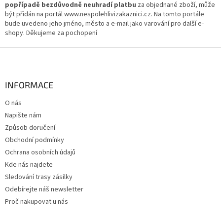
popřípadě bezdůvodně neuhradí platbu
za objednané zboží, může
být přidán na portál www.nespolehlivizakaznici.cz. Na tomto portále
bude uvedeno jeho jméno, město a e-mail jako varování pro další e-
shopy. Děkujeme za pochopení
Z
á
p
a
INFORMACE
t
O nás
í
Napište nám
Způsob doručení
Obchodní podmínky
Ochrana osobních údajů
Kde nás najdete
Sledování trasy zásilky
Odebírejte náš newsletter
Proč nakupovat u nás