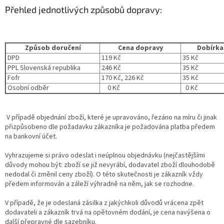
Přehled jednotlivých způsobů dopravy:
Způsob doručení
Cena dopravy
Dobír
DPD
119 Kč
35 Kč
PPL Slovenská republika
246 Kč
35 Kč
Fofr
170 Kč, 226 Kč
35 Kč
Osobní odběr
0 Kč
0 Kč
V případě objednání zboží, které je upravováno, řezáno na míru či jinak
přizpůsobeno dle požadavku zákazníka je požadována platba předem
na bankovní účet.
Vyhrazujeme si právo odeslat i neúplnou objednávku (nejčastějšími
důvody mohou být: zboží se již nevyrábí, dodavatel zboží dlouhodobě
nedodal či změnil ceny zboží). O této skutečnosti je zákazník vždy
předem informován a záleží výhradně na něm, jak se rozhodne.
V případě, že je odeslaná zásilka z jakýchkoli důvodů vrácena zpět
dodavateli a zákazník trvá na opětovném dodání, je cena navýšena o
další přepravné dle sazebníku.