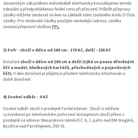
slovenským zákazníkem individuálně telefonicky konzultujeme termín
odeslání a předpokládanou finální cenu při převzetí. Průběh přepravy
zásilky můžete sledovat on-line na základě námi zaslaného kódu či čísla
zásilky. Pro sledování zásilky použijte následující adresu: zásilka
zaslaná přepravní službou
PPL.
3) Fofr - zboží v délce od 160 cm - 170 Kč, delší - 226 Kč
Doručení
zboží v délce od 160 cm a delší (týká se pouze dřevěných
lišt a madel, hliníkových kartáčů, přechodových a pojezdových
lišt).
V den doručení je příjemce předem telefonicky informován o
době doručení.
4) Osobní odběr - 0 Kč
Osobní odběr zboží v prodejně Fortel interier. Zboží si můžete
vyzvednout po telefonickém potvrzení dostupnosti zboží přímo v
prodejně na adrese: Masarykovo náměstí č. 6, 1. patro nad DM drogérií,
Bystřice nad Pernštejnem, 593 01.