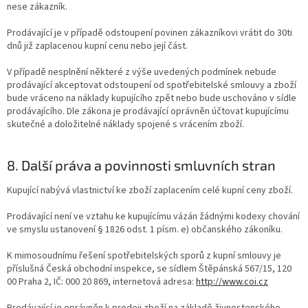
nese zákazník.
Prodávající je v případě odstoupení povinen zákazníkovi vrátit do 30ti
dnů již zaplacenou kupní cenu nebo její část.
V případě nesplnění některé z výše uvedených podmínek nebude
prodávající akceptovat odstoupení od spotřebitelské smlouvy a zboží
bude vráceno na náklady kupujícího zpět nebo bude uschováno v sídle
prodávajícího. Dle zákona je prodávající oprávněn účtovat kupujícímu
skutečné a doložitelné náklady spojené s vrácením zboží.
8. Další práva a povinnosti smluvních stran
Kupující nabývá vlastnictví ke zboží zaplacením celé kupní ceny zboží.
Prodávající není ve vztahu ke kupujícímu vázán žádnými kodexy chování
ve smyslu ustanovení § 1826 odst. 1 písm. e) občanského zákoníku.
K mimosoudnímu řešení spotřebitelských sporů z kupní smlouvy je
příslušná Česká obchodní inspekce, se sídlem Štěpánská 567/15, 120
00 Praha 2, IČ: 000 20 869, internetová adresa:
http://www.coi.cz
Prodávající je oprávněn k prodeji zboží na základě živnostenského