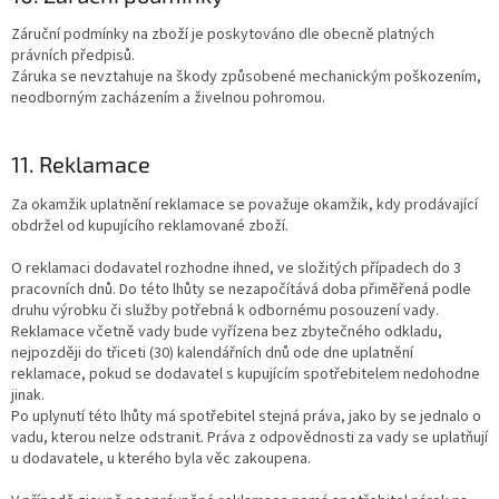
Záruční podmínky na zboží je poskytováno dle obecně platných
právních předpisů.
Záruka se nevztahuje na škody způsobené mechanickým poškozením,
neodborným zacházením a živelnou pohromou.
11. Reklamace
Za okamžik uplatnění reklamace se považuje okamžik, kdy prodávající
obdržel od kupujícího reklamované zboží.
O reklamaci dodavatel rozhodne ihned, ve složitých případech do 3
pracovních dnů. Do této lhůty se nezapočítává doba přiměřená podle
druhu výrobku či služby potřebná k odbornému posouzení vady.
Reklamace včetně vady bude vyřízena bez zbytečného odkladu,
nejpozději do třiceti (30) kalendářních dnů ode dne uplatnění
reklamace, pokud se dodavatel s kupujícím spotřebitelem nedohodne
jinak.
Po uplynutí této lhůty má spotřebitel stejná práva, jako by se jednalo o
vadu, kterou nelze odstranit. Práva z odpovědnosti za vady se uplatňují
u dodavatele, u kterého byla věc zakoupena.