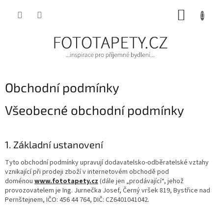
Přejít
NÁKUP
na
obsah
KOŠÍK
Obchodní podmínky
Všeobecné obchodní podmínky
1. Základní ustanovení
Tyto obchodní podmínky upravují dodavatelsko-odběratelské vztahy
vznikající při prodeji zboží v internetovém obchodě pod
doménou
www.fototapety.cz
(dále jen „prodávající“, jehož
provozovatelem je Ing. Jurnečka Josef, Černý vršek 819, Bystřice nad
Pernštejnem, IČO: 456 44 764, DIČ: CZ6401041042.