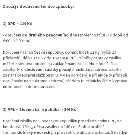
Zboží je dodáváno těmito způsoby:
1) DPD – 119 Kč
- doručení
do druhého pracovního dne
(společností DPD v době od
9:00 - 18:00 hod)
Doručení v rámci České republiky, do hmotnosti 12 kg (vyšší za
příplatek), délka zásilky do 160 cm (DPD). Průběh přepravy zásilky
můžete sledovat on-line na základě námi zaslaného kódu či čísla
zásilky. Pro
sledování zásilky
použijte následující adresu: zásilka
zaslaná přepravní službou DPD. V den doručení je příjemce (v případě
doručování na soukromou adresu) předem telefonicky či SMS zprávou
informován o době doručení.
2) PPL – Slovenská republika - 246 Kč
Doručení zásilky na Slovenskou republiku prostřednictvím PPL, do
hmotnosti 10 kg, délka zásilky do 140 cm. Platba probíhá
formou
dobírky v eurech
při převzetí dle aktuálního kurzu. S každým