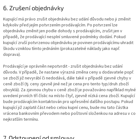
6. Zrušení objednávky
Kupující má právo zrušit objednávku bez udání důvodu nebo ji změnit
kdykoliv před jejím potvrzením prodávajícím. Po potvrzení lze
objednávku změnit jen podle dohody s prodávajícím, zrušit jen v
případě, že prodávající nesplní smluvené podmínky dodání. Pokud
kupující zruší potvrzenou objednávku je povinen prodávajícímu uhradit
škodu vzniklou tímto jednáním (prokazatelné náklady jako např.
doprava).
Prodávající je oprávněn nepotvrdit - zrušit objednávku bez udání
důvodu. V případě, že nastane výrazná změna ceny u dodavatele popř.
se zboží již nevyrábí či nedodává, dále také v případě zjevné chyby v
ceně zboží (tj. ceny zjevně jiné než je cena pro tento typ/druh zboží
obvyklá). Za zjevnou chybu v ceně zboží je považováno například mylné
uvedení prvních tří číslic na místo čtyř, zjevně nízká cena zboží. Kupující
bude prodávajícím kontaktován pro upřesnění dalšího postupu. Pokud
kupující již zaplatil část nebo celou kupní cenu, bude mu tato částka
vrácena bankovním převodem nebo poštovní složenkou na adresu v co
nejkratším termínu.
7. Odstoupení od smlouvy