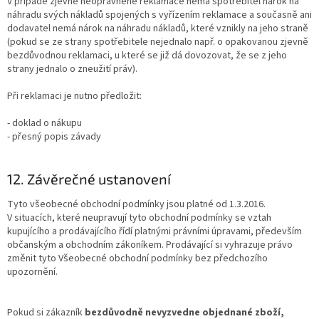
V případě zjevně neoprávněné reklamace nemá spotřebitel nárok na
náhradu svých nákladů spojených s vyřízením reklamace a současně ani
dodavatel nemá nárok na náhradu nákladů, které vznikly na jeho straně
(pokud se ze strany spotřebitele nejednalo např. o opakovanou zjevně
bezdůvodnou reklamaci, u které se již dá dovozovat, že se z jeho
strany jednalo o zneužití práv).
Při reklamaci je nutno předložit:
- doklad o nákupu
- přesný popis závady
12. Závěrečné ustanovení
Tyto všeobecné obchodní podmínky jsou platné od 1.3.2016.
V situacích, které neupravují tyto obchodní podmínky se vztah
kupujícího a prodávajícího řídí platnými právními úpravami, především
občanským a obchodním zákoníkem. Prodávající si vyhrazuje právo
změnit tyto Všeobecné obchodní podmínky bez předchozího
upozornění.
Pokud si zákazník
bezdůvodně nevyzvedne objednané zboží,