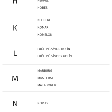
H
HENKEL
HOBES
KLEIBERIT
K
KOMAR
KOMELON
LUČEBNÍ ZÁVOD KOLÍN
L
LUČEBNÍ ZÁVODY KOLÍN
MARBURG
M
MASTERSIL
MATADORFIX
N
NOVUS