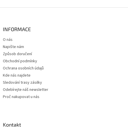
Z
á
p
a
INFORMACE
t
O nás
í
Napište nám
Způsob doručení
Obchodní podmínky
Ochrana osobních údajů
Kde nás najdete
Sledování trasy zásilky
Odebírejte náš newsletter
Proč nakupovat u nás
Kontakt