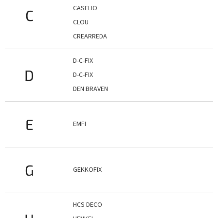
CASELIO
C
CLOU
CREARREDA
D-C-FIX
D
D-C-FIX
DEN BRAVEN
E
EMFI
G
GEKKOFIX
HCS DECO