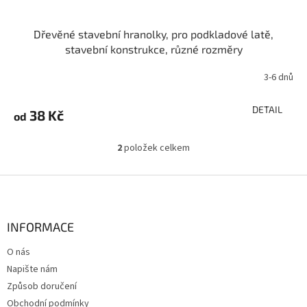
Dřevěné stavební hranolky, pro podkladové latě,
stavební konstrukce, různé rozměry
3-6 dnů
DETAIL
38 Kč
od
2
položek celkem
O
v
l
Z
á
á
d
p
a
a
INFORMACE
c
t
í
O nás
í
p
Napište nám
r
v
Způsob doručení
k
Obchodní podmínky