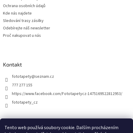
y
Ochrana osobních údajů
v
ý
Kde nás najdete
p
Sledování trasy zásilky
i
Odebírejte náš newsletter
s
u
Proč nakupovat u nás
Kontakt
fototapety
@
seznam.cz
777 277 155
https://www.facebook.com/Fototapetycz-1475169522812953/
fototapety_cz
Kutilství.cz
Tento web používá soubory cookie. Dalším procházením