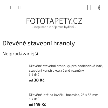
Přejít
NÁKUP
na
obsah
KOŠÍK
Dřevěné stavební hranoly
Nejprodávanější
Dřevěné stavební hranolky, pro podkladové latě,
stavební konstrukce, různé rozměry
3-6 dnů
38 Kč
od
Dřevěné latě na lavičku, borovice, 25 x 55 mm
5-7 dní
149 Kč
od