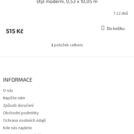
styl moderní, 0,53 x 10,05 m
7-12 dnů
Do košíku
515 Kč
1
položek celkem
O
v
l
Z
á
á
d
p
a
a
INFORMACE
c
t
í
O nás
í
p
Napište nám
r
v
Způsob doručení
k
Obchodní podmínky
y
Ochrana osobních údajů
v
ý
Kde nás najdete
p