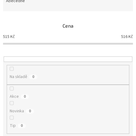
e
Abecedně
n
í
p
Cena
r
o
515
Kč
516
Kč
d
u
k
t
ů
Na skladě
0
Akce
0
Novinka
0
Tip
0