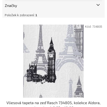
Značky
Položek k zobrazení:
1
V
Kód:
734805
ý
p
i
s
p
r
o
d
u
k
t
ů
Vliesová tapeta na zeď Rasch 734805, kolekce Aldora,