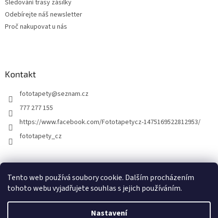
Sledování trasy zásilky
i
Odebírejte náš newsletter
s
u
Proč nakupovat u nás
Kontakt
fototapety
@
seznam.cz
777 277 155
https://www.facebook.com/Fototapetycz-1475169522812953/
fototapety_cz
Kutilství.cz
Tento web používá soubory cookie. Dalším procházením
tohoto webu vyjadřujete souhlas s jejich používáním.
Nastavení
Vytvořil Shoptet