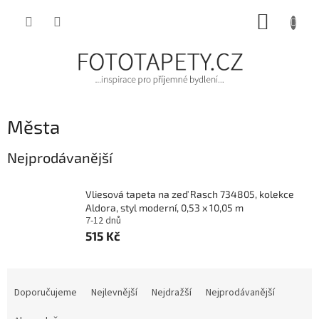
Přejít
NÁKUP
na
obsah
KOŠÍK
Města
Nejprodávanější
Vliesová tapeta na zeď Rasch 734805, kolekce
Aldora, styl moderní, 0,53 x 10,05 m
7-12 dnů
515 Kč
Ř
a
Doporučujeme
Nejlevnější
Nejdražší
Nejprodávanější
z