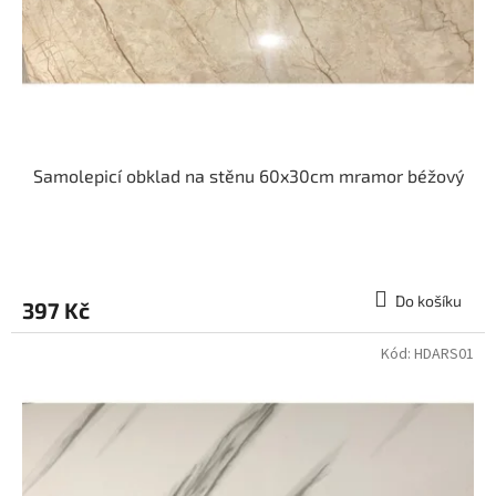
d
u
k
t
ů
Samolepicí obklad na stěnu 60x30cm mramor béžový
Do košíku
397 Kč
Kód:
HDARS01