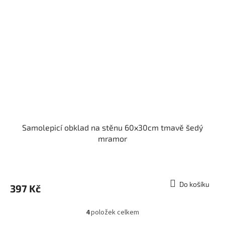
Samolepicí obklad na stěnu 60x30cm tmavě šedý
mramor
Do košíku
397 Kč
4
položek celkem
O