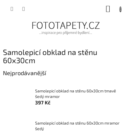
Přejít
NÁKUP
na
obsah
KOŠÍK
Samolepicí obklad na stěnu
60x30cm
Nejprodávanější
Samolepicí obklad na stěnu 60x30cm tmavě
šedý mramor
397 Kč
Samolepicí obklad na stěnu 60x30cm mramor
šedý