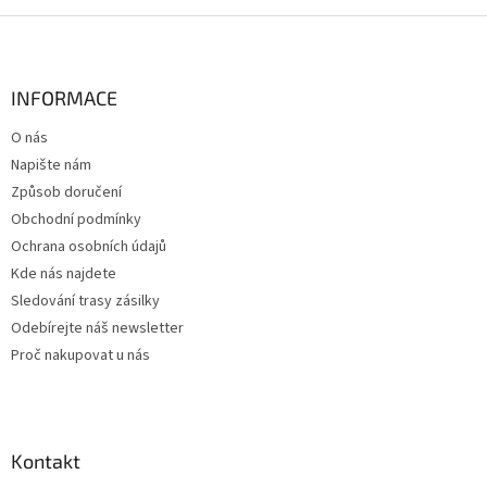
v
l
Z
á
á
d
p
a
a
INFORMACE
c
t
í
O nás
í
p
Napište nám
r
v
Způsob doručení
k
Obchodní podmínky
y
Ochrana osobních údajů
v
ý
Kde nás najdete
p
Sledování trasy zásilky
i
Odebírejte náš newsletter
s
u
Proč nakupovat u nás
Kontakt