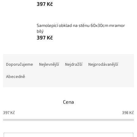
397 Kč
Samolepicí obklad na stěnu 60x30cm mramor
bílý
397 Kč
Ř
a
Doporučujeme
Nejlevnější
Nejdražší
Nejprodávanější
z
e
Abecedně
n
í
p
Cena
r
o
397
Kč
398
Kč
d
u
k