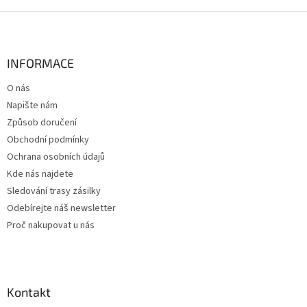
Z
á
p
a
INFORMACE
t
O nás
í
Napište nám
Způsob doručení
Obchodní podmínky
Ochrana osobních údajů
Kde nás najdete
Sledování trasy zásilky
Odebírejte náš newsletter
Proč nakupovat u nás
Kontakt