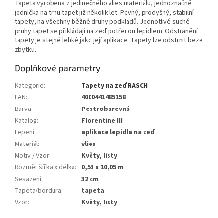
Tapeta vyrobena z jedinečného vlies materiálu, jednoznačně
jednička na trhu tapet již několik let. Pevný, prodyšný, stabilní
tapety, na všechny běžné druhy podkladů. Jednotlivé suché
pruhy tapet se přikládají na zeď potřenou lepidlem. Odstranění
tapety je stejné lehké jako její aplikace. Tapety lze odstrnit beze
zbytku.
Doplňkové parametry
Kategorie
:
Tapety na zeď RASCH
EAN
:
4000441485158
Barva
:
Pestrobarevná
Katalog
:
Florentine III
Lepení
:
aplikace lepidla na zeď
Materiál
:
vlies
Motiv / Vzor
:
Květy, listy
Rozměr šířka x délka
:
0,53 x 10,05 m
Sesazení
:
32 cm
Tapeta/bordura
:
tapeta
Vzor
:
Květy, listy