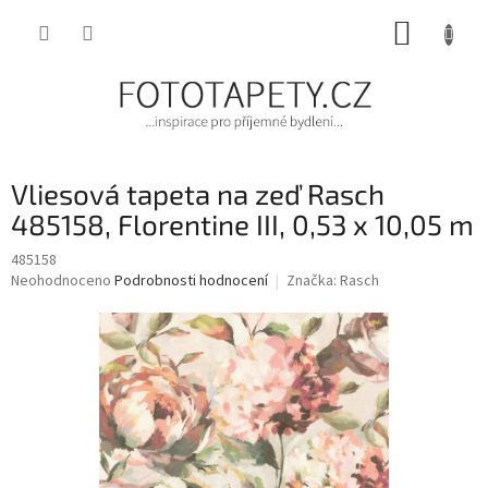
Přejít
NÁKUP
na
obsah
KOŠÍK
Vliesová tapeta na zeď Rasch
485158, Florentine III, 0,53 x 10,05 m
485158
Průměrné
Neohodnoceno
Podrobnosti hodnocení
Značka:
Rasch
hodnocení
produktu
je
0,0
z
5
hvězdiček.