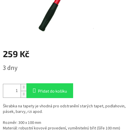
259 Kč
Měrná
3 dny
cena:
Přidat do košíku
Škrabka na tapety je vhodná pro odstranění starých tapet, podlahovin,
pásek, barvy, rzi apod.
Rozměr: 300 x 100 mm
Materiál: robustní kovové provedení, vyměnitelný břit (šíře 100 mm)