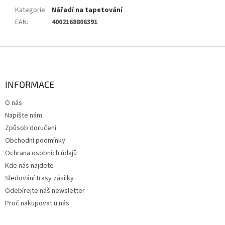
Kategorie
:
Nářadí na tapetování
EAN
:
4002168806391
Z
á
p
a
INFORMACE
t
O nás
í
Napište nám
Způsob doručení
Obchodní podmínky
Ochrana osobních údajů
Kde nás najdete
Sledování trasy zásilky
Odebírejte náš newsletter
Proč nakupovat u nás