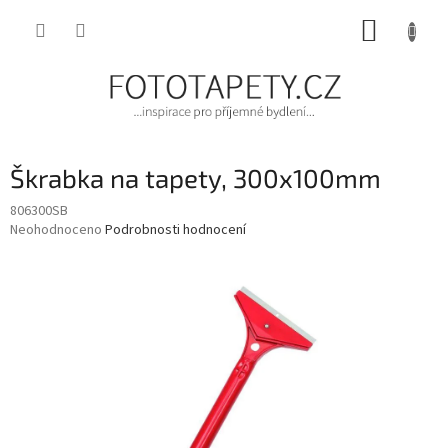
Přejít
NÁKUP
na
obsah
KOŠÍK
Škrabka na tapety, 300x100mm
806300SB
Průměrné
Neohodnoceno
Podrobnosti hodnocení
hodnocení
produktu
je
0,0
z
5
hvězdiček.