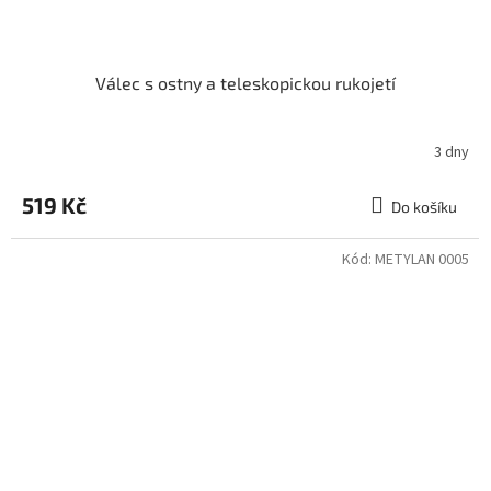
Válec s ostny a teleskopickou rukojetí
3 dny
519 Kč
Do košíku
Kód:
METYLAN 0005