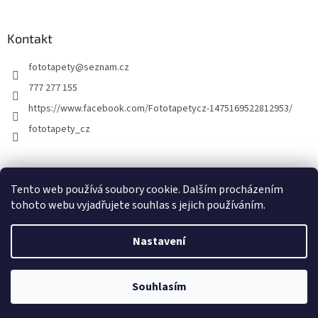
Kontakt
fototapety
@
seznam.cz
777 277 155
https://www.facebook.com/Fototapetycz-1475169522812953/
fototapety_cz
Kutilství.cz
Tento web používá soubory cookie. Dalším procházením
tohoto webu vyjadřujete souhlas s jejich používáním.
Nastavení
Vytvořil Shoptet
Souhlasím
Copyright 2026
FOTOTAPETY.CZ
. Všechna práva vyhrazena.