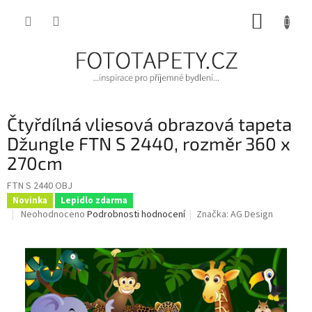
Přejít
NÁKUP
na
obsah
KOŠÍK
Čtyřdílná vliesová obrazová tapeta
Džungle FTN S 2440, rozměr 360 x
270cm
FTN S 2440 OBJ
Novinka
Lepidlo zdarma
Průměrné
Neohodnoceno
Podrobnosti hodnocení
Značka:
AG Design
hodnocení
produktu
je
0,0
z
5
hvězdiček.