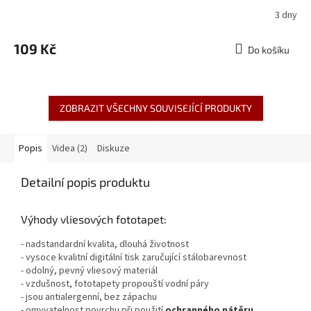
3 dny
109 Kč
Do košíku
ZOBRAZIT VŠECHNY SOUVISEJÍCÍ PRODUKTY
Popis
Videa (2)
Diskuze
Detailní popis produktu
Výhody vliesových fototapet:
- nadstandardní kvalita, dlouhá životnost
- vysoce kvalitní digitální tisk zaručující stálobarevnost
- odolný, pevný vliesový materiál
- vzdušnost, fototapety propouští vodní páry
- jsou antialergenní, bez zápachu
- omyvatelnost povrchu při použití
ochranného nátěru