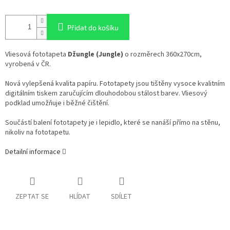
Přidat do košíku
Vliesová fototapeta
Džungle (Jungle)
o rozměrech 360x270cm,
vyrobená v ČR.
Nová vylepšená kvalita papíru. Fototapety jsou tištěny vysoce kvalitním
digitálním tiskem zaručujícím dlouhodobou stálost barev. Vliesový
podklad umožňuje i běžné čištění.
Součástí balení fototapety je i lepidlo, které se nanáší přímo na stěnu,
nikoliv na fototapetu.
Detailní informace
ZEPTAT SE
HLÍDAT
SDÍLET