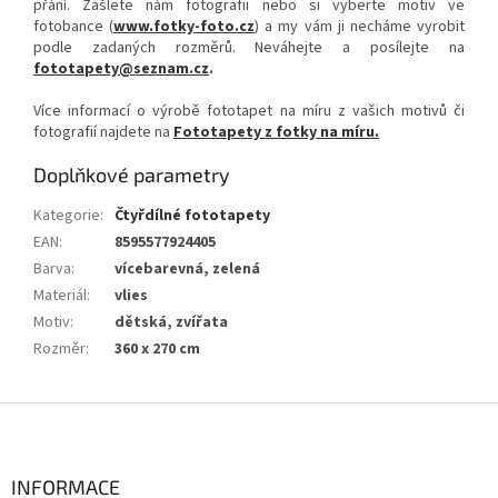
přání. Zašlete nám fotografii nebo si vyberte motiv ve
fotobance (
www.fotky-foto.cz
) a my vám ji necháme vyrobit
podle zadaných rozměrů. Neváhejte a posílejte na
fototapety@seznam.cz
.
Více informací o výrobě fototapet na míru z vašich motivů či
fotografií najdete na
Fototapety z fotky na míru.
Doplňkové parametry
Kategorie
:
Čtyřdílné fototapety
EAN
:
8595577924405
Barva
:
vícebarevná, zelená
Materiál
:
vlies
Motiv
:
dětská, zvířata
Rozměr
:
360 x 270 cm
Z
á
p
a
INFORMACE