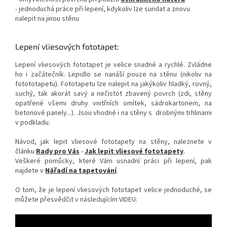
- jednoduchá práce při lepení, kdykoliv lze sundat a znovu
nalepit na jinou stěnu
Lepení vliesových fototapet:
Lepení vliesových fototapet je velice snadné a rychlé. Zvládne
ho i začátečník. Lepidlo se nanáší pouze na stěnu (nikoliv na
fotototapetu). Fototapetu lze nalepit na jakýkoliv hladký, rovný,
suchý, tak akorát savý a nečistot zbavený povrch (zdi, stěny
opatřené všemi druhy vnitřních omítek, sádrokartonem, na
betonové panely...). Jsou vhodné i na stěny s drobnými trhlinami
v podkladu.
Návod, jak lepit vliesové fototapety na stěny, naleznete v
článku
Rady pro Vás
-
Jak lepit vliesové fototapety
.
Veškeré pomůcky, které Vám usnadní práci při lepení, pak
najdete v
Nářadí na tapetování
.
O tom, že je lepení vliesových fototapet velice jednoduché, se
můžete přesvědčit v následujícím VIDEU: