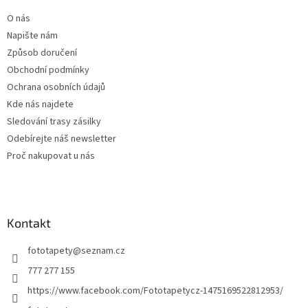
t
O nás
í
Napište nám
Způsob doručení
Obchodní podmínky
Ochrana osobních údajů
Kde nás najdete
Sledování trasy zásilky
Odebírejte náš newsletter
Proč nakupovat u nás
Kontakt
fototapety
@
seznam.cz
777 277 155
https://www.facebook.com/Fototapetycz-1475169522812953/