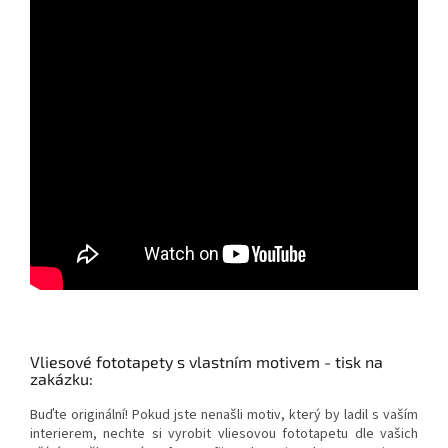
Vliesové fototapety s vlastním motivem - tisk na
zakázku:
Buďte originální! Pokud jste nenašli motiv, který by ladil s vaším
interierem, nechte si vyrobit vliesovou fototapetu dle vašich