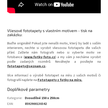
Vliesové fototapety s vlastním motivem - tisk na
zakázku:
Buďte originální! Pokud jste nenašli motiv, který by ladil s vaším
interierem, nechte si vyrobit vliesovou fototapetu dle vašich
přání. Zašlete nám fotografii nebo si vyberte motiv ve
fotobance (
www.fotky-foto.cz
) a my vám ji necháme vyrobit
podle zadaných rozměrů. Neváhejte a posílejte na
fototapety@seznam.cz
.
Více informací o výrobě fototapet na míru z vašich motivů či
fotografií najdete na
Fototapety z fotky na míru.
Doplňkové parametry
Kategorie
:
Dvoudílné 150 x 250cm
EAN
:
8592900130342