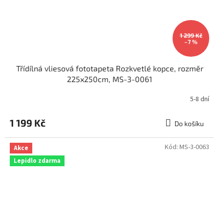
1 299 Kč
–7 %
Třídílná vliesová fototapeta Rozkvetlé kopce, rozměr
225x250cm, MS-3-0061
5-8 dní
1 199 Kč
Do košíku
Kód:
MS-3-0063
Akce
Lepidlo zdarma