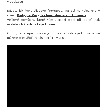
v podkladu.
Návod, jak lepit vliesové fototapety na stěny, naleznete v
článku
Rady pro Vás
-
Jak lepit vliesové fototapety
.
Veškeré pomůcky, které Vám usnadní práci při lepení, pak
najdete v
Nářadí na tapetování
.
O tom, že je lepení vliesových fototapet velice jednoduché, se
můžete přesvědčit v následujícím VIDEU: