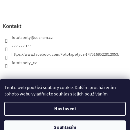
Kontakt
fototapety
@
seznam.cz
777 277 155
https://www.facebook.com/Fototapetycz-1475169522812953/
fototapety_cz
Kutilství.cz
Tento web používá soubory cookie. Dalším procházením
tohoto webu vyjadřujete souhlas s jejich používáním.
Nastavení
Vytvořil Shoptet
Souhlasím
Copyright 2026
FOTOTAPETY.CZ
. Všechna práva vyhrazena.