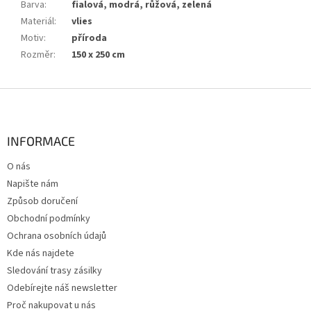
Barva
:
fialová, modrá, růžová, zelená
Materiál
:
vlies
Motiv
:
příroda
Rozměr
:
150 x 250 cm
Z
á
p
a
INFORMACE
t
O nás
í
Napište nám
Způsob doručení
Obchodní podmínky
Ochrana osobních údajů
Kde nás najdete
Sledování trasy zásilky
Odebírejte náš newsletter
Proč nakupovat u nás