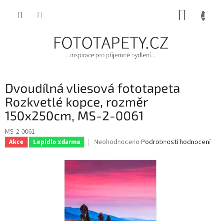
Přejít
NÁKUP
na
obsah
KOŠÍK
Dvoudílná vliesová fototapeta
Rozkvetlé kopce, rozměr
150x250cm, MS-2-0061
MS-2-0061
Průměrné
Neohodnoceno
Podrobnosti hodnocení
Akce
Lepidlo zdarma
hodnocení
produktu
je
0,0
z
5
hvězdiček.