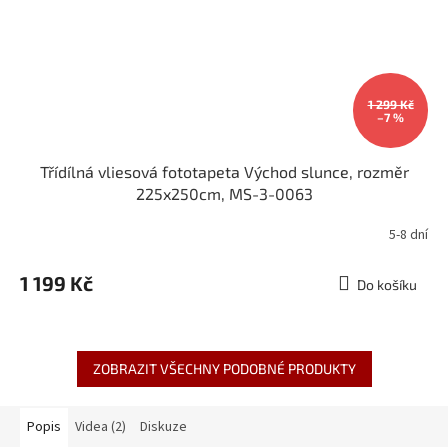
1 299 Kč
–7 %
Třídílná vliesová fototapeta Východ slunce, rozměr
225x250cm, MS-3-0063
5-8 dní
1 199 Kč
Do košíku
ZOBRAZIT VŠECHNY PODOBNÉ PRODUKTY
Popis
Videa (2)
Diskuze