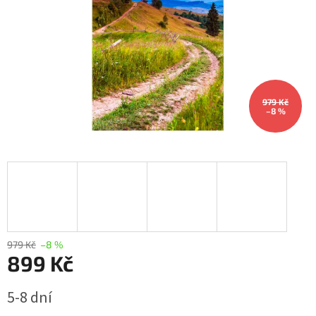
979 Kč
–8 %
979 Kč
–8 %
899 Kč
Měrná
5-8 dní
cena: