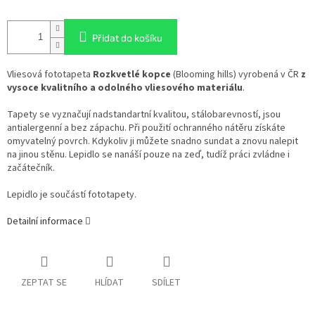
Přidat do košíku
Vliesová fototapeta
Rozkvetlé kopce
(
Blooming hills
) vyrobená v ČR
z
vysoce kvalitního a odolného vliesového materiálu
.
Tapety se vyznačují nadstandartní kvalitou, stálobarevností, jsou
antialergenní a bez zápachu. Při použití ochranného nátěru získáte
omyvatelný povrch. Kdykoliv ji můžete snadno sundat a znovu nalepit
na jinou stěnu. Lepidlo se nanáší pouze na zeď, tudíž práci zvládne i
začátečník.
Lepidlo je součástí fototapety.
Detailní informace
ZEPTAT SE
HLÍDAT
SDÍLET