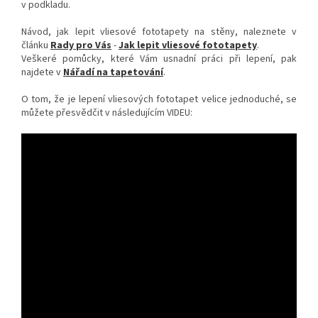
v podkladu.
Návod, jak lepit vliesové fototapety na stěny, naleznete v
článku
Rady pro Vás
-
Jak lepit vliesové fototapety
.
Veškeré pomůcky, které Vám usnadní práci při lepení, pak
najdete v
Nářadí na tapetování
.
O tom, že je lepení vliesových fototapet velice jednoduché, se
můžete přesvědčit v následujícím VIDEU: