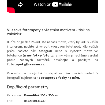
Vliesové fototapety s vlastním motivem - tisk na
zakázku:
Buďte originální! Pokud jste nenašli motiv, který by ladil s vaším
interierem, nechte si vyrobit vliesovou fototapetu dle vašich
přání. Zašlete nám fotografii nebo si vyberte motiv ve
fotobance (
www.fotky-foto.cz
) a my vám ji necháme vyrobit
podle zadaných rozměrů. Neváhejte a posílejte na
fototapety@seznam.cz
.
Více informací o výrobě fototapet na míru z vašich motivů či
fotografií najdete na
Fototapety z fotky na míru.
Doplňkové parametry
Kategorie
:
Dvoudílné 150 x 250cm
EAN
:
8592900141737