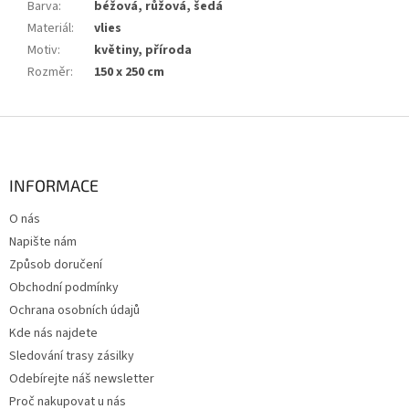
Barva
:
béžová, růžová, šedá
Materiál
:
vlies
Motiv
:
květiny, příroda
Rozměr
:
150 x 250 cm
Z
á
p
a
INFORMACE
t
O nás
í
Napište nám
Způsob doručení
Obchodní podmínky
Ochrana osobních údajů
Kde nás najdete
Sledování trasy zásilky
Odebírejte náš newsletter
Proč nakupovat u nás