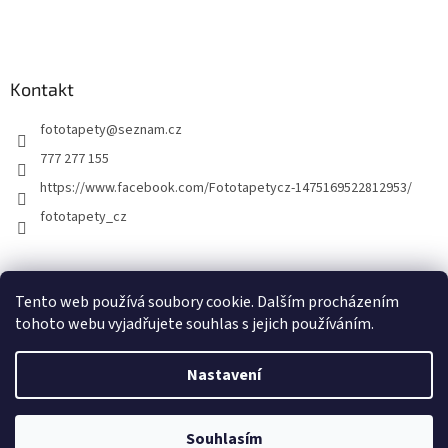
Kontakt
fototapety
@
seznam.cz
777 277 155
https://www.facebook.com/Fototapetycz-1475169522812953/
fototapety_cz
Kutilství.cz
Tento web používá soubory cookie. Dalším procházením
tohoto webu vyjadřujete souhlas s jejich používáním.
Nastavení
Vytvořil Shoptet
Souhlasím
Copyright 2026
FOTOTAPETY.CZ
. Všechna práva vyhrazena.