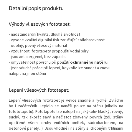
Detailní popis produktu
Výhody vliesových fototapet:
- nadstandardní kvalita, dlouhá životnost
- vysoce kvalitní digitální tisk zaručující stálobarevnost
- odolný, pevný vliesový materiál
- vzdušnost, fototapety propouští vodní páry
- jsou antialergenní, bez zápachu
- omyvatelnost povrchu při použití
ochranného nátěru
- jednoduchá práce při lepení, kdykoliv lze sundat a znovu
nalepit na jinou stěnu
Lepení vliesových fototapet:
Lepení vliesových fototapet je velice snadné a rychlé. Zvládne
ho i začátečník. Lepidlo se nanáší pouze na stěnu (nikoliv na
fotototapetu). Fototapetu lze nalepit na jakýkoliv hladký, rovný,
suchý, tak akorát savý a nečistot zbavený povrch (zdi, stěny
opatřené všemi druhy vnitřních omítek, sádrokartonem, na
betonové panely...). Jsou vhodné i na stěny s drobnými trhlinami