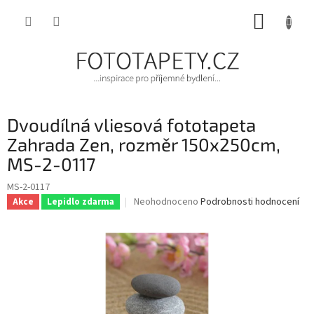
Přejít
NÁKUP
na
obsah
KOŠÍK
Dvoudílná vliesová fototapeta
Zahrada Zen, rozměr 150x250cm,
MS-2-0117
MS-2-0117
Průměrné
Neohodnoceno
Podrobnosti hodnocení
Akce
Lepidlo zdarma
hodnocení
produktu
je
0,0
z
5
hvězdiček.