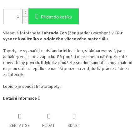
Přidat do košíku
Vliesová fototapeta
Zahrada Zen
(Zen garden) vyrobená v ČR
z
vysoce kvalitního a odolného vliesového materiálu
.
Tapety se vyznačují nadstandartní kvalitou, stálobarevností, jsou
antialergenní a bez zápachu. Při použití ochranného nátěru získáte
omyvatelný povrch. Kdykoliv ji můžete snadno sundat a znovu nalepit
na jinou stěnu. Lepidlo se nanáší pouze na zeď, tudíž práci zvládne i
začátečník.
Lepidlo je součástí fototapety.
Detailní informace
ZEPTAT SE
HLÍDAT
SDÍLET