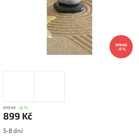
979 Kč
–8 %
979 Kč
–8 %
899 Kč
Měrná
5-8 dní
cena: