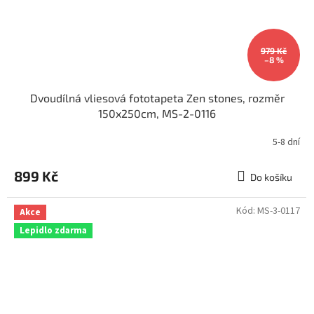
979 Kč
–8 %
Dvoudílná vliesová fototapeta Zen stones, rozměr
150x250cm, MS-2-0116
5-8 dní
899 Kč
Do košíku
Kód:
MS-3-0117
Akce
Lepidlo zdarma