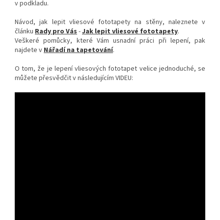
v podkladu.
Návod, jak lepit vliesové fototapety na stěny, naleznete v
článku
Rady pro Vás
-
Jak lepit vliesové fototapety
.
Veškeré pomůcky, které Vám usnadní práci při lepení, pak
najdete v
Nářadí na tapetování
.
O tom, že je lepení vliesových fototapet velice jednoduché, se
můžete přesvědčit v následujícím VIDEU: