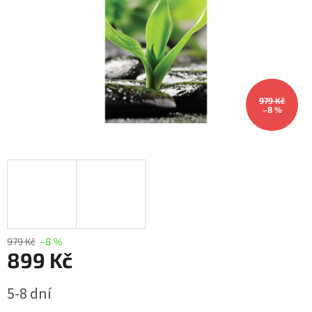
979 Kč
–8 %
979 Kč
–8 %
899 Kč
Měrná
5-8 dní
cena: