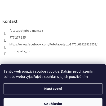
Kontakt
fototapety
@
seznam.cz
777 277 155
https://www.facebook.com/Fototapetycz-1475169522812953/
fototapety_cz
Kutilství.cz
Tento web používá soubory cookie. Dalším procházením
tohoto webu vyjadřujete souhlas s jejich používáním.
Nastavení
Vytvořil Shoptet
Souhlasím
Copyright 2026
FOTOTAPETY.CZ
. Všechna práva vyhrazena.