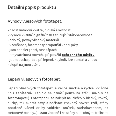
Detailní popis produktu
Výhody vliesových fototapet:
- nadstandardní kvalita, dlouhá životnost
- vysoce kvalitní digitální tisk zaručující stálobarevnost
- odolný, pevný vliesový materiál
- vzdušnost, fototapety propouští vodní páry
- jsou antialergenní, bez zápachu
- omyvatelnost povrchu při použití
ochranného nátěru
- jednoduchá práce při lepení, kdykoliv lze sundat a znovu
nalepit na jinou stěnu
Lepení vliesových fototapet:
Lepení vliesových fototapet je velice snadné a rychlé. Zvládne
ho i začátečník. Lepidlo se nanáší pouze na stěnu (nikoliv na
fotototapetu). Fototapetu lze nalepit na jakýkoliv hladký, rovný,
suchý, tak akorát savý a nečistot zbavený povrch (zdi, stěny
opatřené všemi druhy vnitřních omítek, sádrokartonem, na
betonové panely...). Jsou vhodné i na stěny s drobnými trhlinami