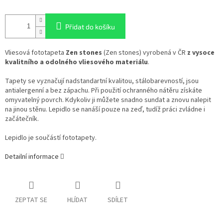
Přidat do košíku
Vliesová fototapeta
Zen stones
(Zen stones) vyrobená v ČR
z vysoce
kvalitního a odolného vliesového materiálu
.
Tapety se vyznačují nadstandartní kvalitou, stálobarevností, jsou
antialergenní a bez zápachu. Při použití ochranného nátěru získáte
omyvatelný povrch. Kdykoliv ji můžete snadno sundat a znovu nalepit
na jinou stěnu. Lepidlo se nanáší pouze na zeď, tudíž práci zvládne i
začátečník.
Lepidlo je součástí fototapety.
Detailní informace
ZEPTAT SE
HLÍDAT
SDÍLET