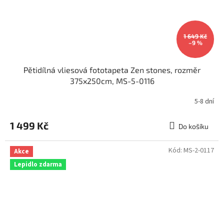
1 649 Kč
–9 %
Pětidílná vliesová fototapeta Zen stones, rozměr
375x250cm, MS-5-0116
5-8 dní
1 499 Kč
Do košíku
Kód:
MS-2-0117
Akce
Lepidlo zdarma