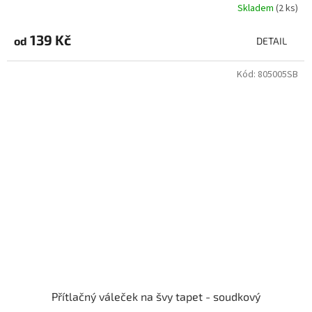
Skladem
(2 ks)
139 Kč
od
DETAIL
Kód:
805005SB
Přítlačný váleček na švy tapet - soudkový