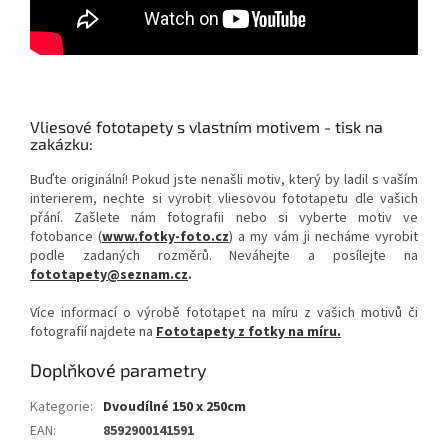
Vliesové fototapety s vlastním motivem - tisk na
zakázku:
Buďte originální! Pokud jste nenašli motiv, který by ladil s vaším
interierem, nechte si vyrobit vliesovou fototapetu dle vašich
přání. Zašlete nám fotografii nebo si vyberte motiv ve
fotobance (
www.fotky-foto.cz
) a my vám ji necháme vyrobit
podle zadaných rozměrů. Neváhejte a posílejte na
fototapety@seznam.cz
.
Více informací o výrobě fototapet na míru z vašich motivů či
fotografií najdete na
Fototapety z fotky na míru.
Doplňkové parametry
Kategorie
:
Dvoudílné 150 x 250cm
EAN
:
8592900141591