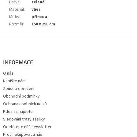
Barva
:
zelená
Materiál
:
vlies
Motiv
:
příroda
Rozměr
:
150 x 250 cm
Z
á
p
a
INFORMACE
t
O nás
í
Napište nám
Způsob doručení
Obchodní podmínky
Ochrana osobních údajů
Kde nás najdete
Sledování trasy zásilky
Odebírejte náš newsletter
Proč nakupovat u nás