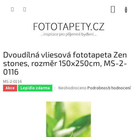
Přejít
NÁKUP
na
obsah
KOŠÍK
Dvoudílná vliesová fototapeta Zen
stones, rozměr 150x250cm, MS-2-
0116
MS-2-0116
Průměrné
Neohodnoceno
Podrobnosti hodnocení
Akce
Lepidlo zdarma
hodnocení
produktu
je
0,0
z
5
hvězdiček.