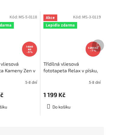
Kód:
MS-5-0118
Kód:
MS-3-0119
Akce
zdarma
Lepidlo zdarma
Další
produkt
1 649
1 299 Kč
Kč
–7 %
–9 %
 vliesová
Třídílná vliesová
ta Kameny Zen v
fototapeta Relax v písku,
e, rozměr
rozměr 225x250cm, MS-
5-8 dní
5-8 dní
cm, MS-5-0118
3-0119
Kč
1 199 Kč
šíku
Do košíku