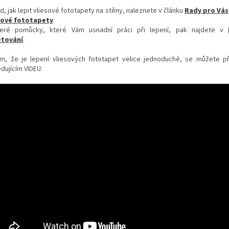
d, jak lepit vliesové fototapety na stěny, naleznete v článku
Rady pro Vás
sové fototapety
.
eré pomůcky, které Vám usnadní práci při lepení, pak najdete v
tování
.
m, že je lepení vliesových fototapet velice jednoduché, se můžete p
dujícím VIDEU: