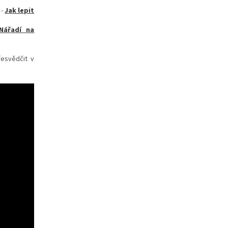
-
Jak lepit
Nářadí na
řesvědčit v