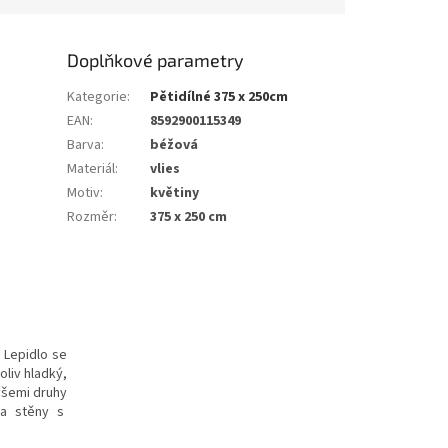
Doplňkové parametry
Kategorie
:
Pětidílné 375 x 250cm
EAN
:
8592900115349
Barva
:
béžová
Materiál
:
vlies
Motiv
:
květiny
Rozměr
:
375 x 250 cm
. Lepidlo se
oliv hladký,
všemi druhy
 na stěny s