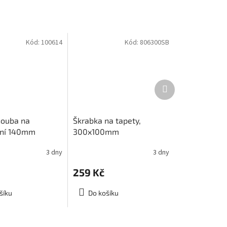
Kód:
100614
Kód:
806300SB
Další
produkt
houba na
Škrabka na tapety,
ání 140mm
300x100mm
3 dny
3 dny
259 Kč
šíku
Do košíku