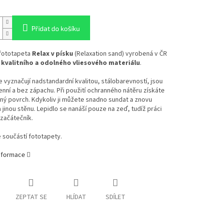
Přidat do košíku
 fototapeta
Relax v písku
(Relaxation sand) vyrobená v ČR
 kvalitního a odolného vliesového materiálu
.
 vyznačují nadstandardní kvalitou, stálobarevností, jsou
enní a bez zápachu. Při použití ochranného nátěru získáte
ý povrch. Kdykoliv ji můžete snadno sundat a znovu
a jinou stěnu. Lepidlo se nanáší pouze na zeď, tudíž práci
 začátečník.
e součástí fototapety.
informace
ZEPTAT SE
HLÍDAT
SDÍLET