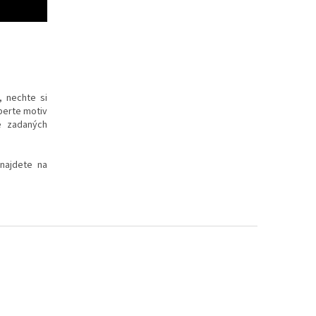
, nechte si
yberte motiv
e zadaných
 najdete na