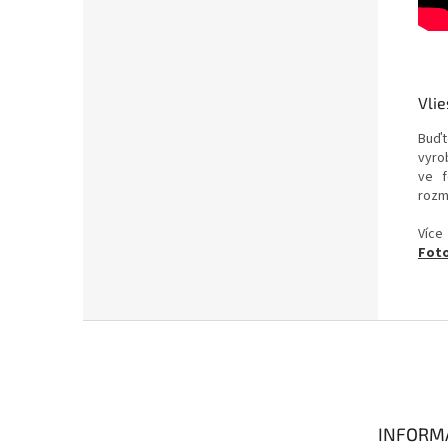
Vlie
Buďt
vyrob
ve f
rozm
Více
Foto
Z
á
p
a
t
INFORM
í