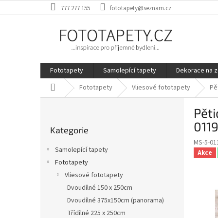
Přejít
777 277 155
fototapety@seznam.cz
na
obsah
Fototapety
Samolepící tapety
Dekorace na z
Domů
Fototapety
Vliesové fototapety
Pě
P
Pěti
o
Přeskočit
s
011
Kategorie
kategorie
t
MS-5-01
r
Samolepící tapety
Akce
a
Fototapety
n
Vliesové fototapety
n
í
Dvoudílné 150 x 250cm
p
Dvoudílné 375x150cm (panorama)
a
Třídílné 225 x 250cm