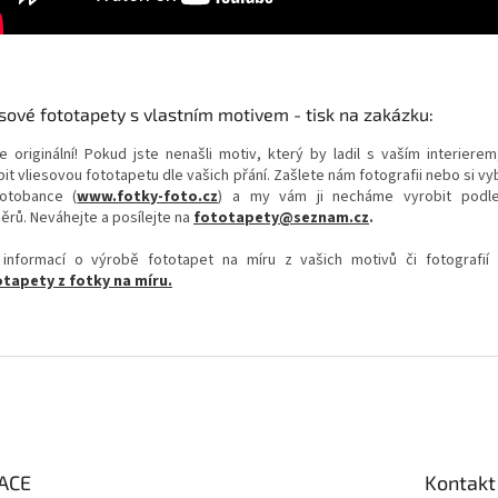
sové fototapety s vlastním motivem - tisk na zakázku:
e originální! Pokud jste nenašli motiv, který by ladil s vaším interierem
it vliesovou fototapetu dle vašich přání. Zašlete nám fotografii nebo si v
otobance (
www.fotky-foto.cz
) a my vám ji necháme vyrobit podl
ěrů. Neváhejte a posílejte na
fototapety@seznam.cz
.
 informací o výrobě fototapet na míru z vašich motivů či fotografií
tapety z fotky na míru.
ACE
Kontakt