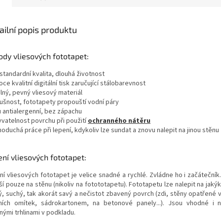
ailní popis produktu
dy vliesových fototapet:
standardní kvalita, dlouhá životnost
oce kvalitní digitální tisk zaručující stálobarevnost
lný, pevný vliesový materiál
dušnost, fototapety propouští vodní páry
u antialergenní, bez zápachu
yvatelnost povrchu při použití
ochranného nátěru
noduchá práce při lepení, kdykoliv lze sundat a znovu nalepit na jinou stěnu
ní vliesových fototapet:
ní vliesových fototapet je velice snadné a rychlé. Zvládne ho i začátečník
í pouze na stěnu (nikoliv na fotototapetu). Fototapetu lze nalepit na jakýk
ý, suchý, tak akorát savý a nečistot zbavený povrch (zdi, stěny opatřené 
řních omítek, sádrokartonem, na betonové panely...). Jsou vhodné i
nými trhlinami v podkladu.