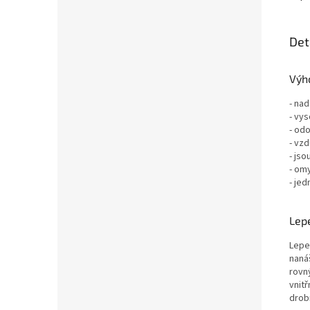
Det
Výho
- nad
- vys
- odo
- vz
- jso
- om
- jed
Lepe
Lepe
nanáš
rovn
vnit
drob