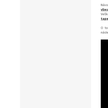
Návo
vlie
Vešk
tape
O to
násle