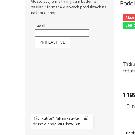
Vložte svůj e-mail a my vám budeme
Podo
zasílat informace o nových produktech na
našem e-shopu.
Akce
Lepi
E-mail
PŘIHLÁSIT SE
Třídí
fotot
rozm
3-011
1 19
D
Rádi kutíte? Pak navštivte i náš
druhý e-shop
kutilstvi.cz
.
Popi