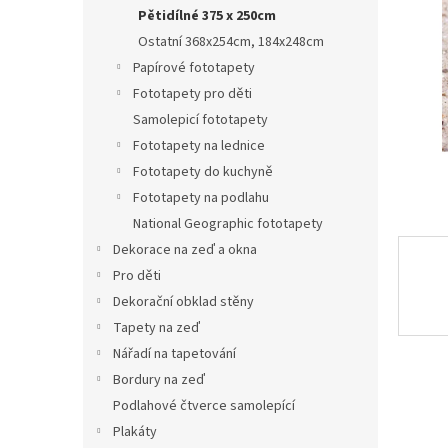
n
Pětidílné 375 x 250cm
e
Ostatní 368x254cm, 184x248cm
l
Papírové fototapety
Fototapety pro děti
Samolepicí fototapety
Fototapety na lednice
Fototapety do kuchyně
Fototapety na podlahu
National Geographic fototapety
Dekorace na zeď a okna
Pro děti
Dekorační obklad stěny
Tapety na zeď
Nářadí na tapetování
Bordury na zeď
Podlahové čtverce samolepící
Plakáty