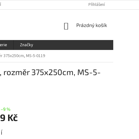
ÍNKY
OCHRANA OSOBNÍCH ÚDAJŮ
KDE NÁS NAJDETE
Přihlášení
SLEDOVÁ
NÁKUPNÍ
Prázdný košík
KOŠÍK
erie
Značky
měr 375x250cm, MS-5-0119
ku, rozměr 375x250cm, MS-5-
–9 %
9 Kč
í