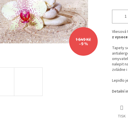
Vliesová
z vysoce
1 649 Kč
–9 %
Tapety se
antialerg
omyvateln
nalepit n
zvládne i
Lepidlo j
Detailní 
TISK