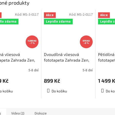
bné produkty
Kód:
MS-3-0117
Kód:
MS-2-0117
Akce
Akce
dlo zdarma
Lepidlo zdarma
Lepidlo 
1 299 Kč
979 Kč
–7 %
–8 %
lná vliesová
Dvoudílná vliesová
Pětidílná
apeta Zahrada Zen,
fototapeta Zahrada Zen,
fototape
ěr 225x250cm, MS-
rozměr 150x250cm, MS-
rovnováz
5-8 dní
5-8 dní
7
2-0117
375x250
9 Kč
899 Kč
1 499 
o košíku
Do košíku
Do ko
s
Videa (2)
Diskuze