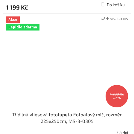
Do košíku
1 199 Kč
Kód:
MS-3-0305
Akce
Lepidlo zdarma
1 299 Kč
–7 %
Třídílná vliesová fototapeta Fotbalový míč, rozměr
225x250cm, MS-3-0305
5-8 dní