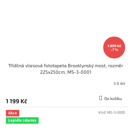
1 299 Kč
–7 %
Třídílná vliesová fototapeta Brooklynský most, rozměr
225x250cm, MS-3-0001
5-8 dní
Do košíku
1 199 Kč
Kód:
MS-3-0005
Akce
Lepidlo zdarma