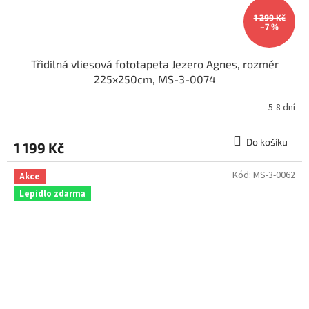
1 299 Kč
–7 %
Třídílná vliesová fototapeta Jezero Agnes, rozměr
225x250cm, MS-3-0074
5-8 dní
Do košíku
1 199 Kč
Kód:
MS-3-0062
Akce
Lepidlo zdarma