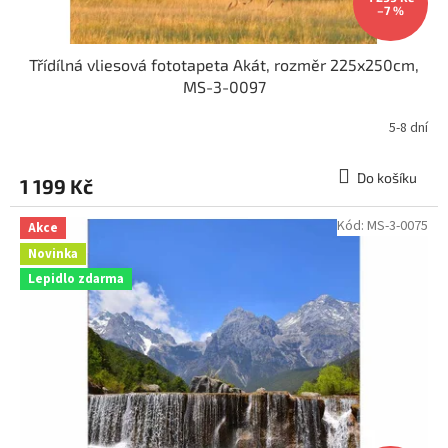
–7 %
Třídílná vliesová fototapeta Akát, rozměr 225x250cm,
MS-3-0097
5-8 dní
Do košíku
1 199 Kč
Kód:
MS-3-0075
Akce
Novinka
Lepidlo zdarma