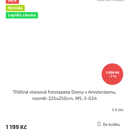
Kód:
MS-3-0024
Akce
Novinka
Lepidlo zdarma
1 299 Kč
–7 %
Třídílná vliesová fototapeta Domy v Amsterdamu,
rozměr 225x250cm, MS-3-024
5-8 dní
Do košíku
1 199 Kč