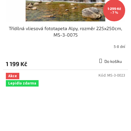
1 299 Kč
–7 %
Třídílná vliesová fototapeta Alpy, rozměr 225x250cm,
MS-3-0075
5-8 dní
Do košíku
1 199 Kč
Kód:
MS-3-0023
Akce
Lepidlo zdarma