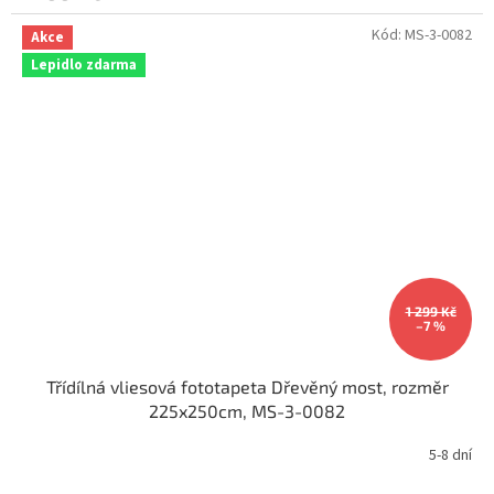
Kód:
MS-3-0082
Akce
Lepidlo zdarma
1 299 Kč
–7 %
Třídílná vliesová fototapeta Dřevěný most, rozměr
225x250cm, MS-3-0082
5-8 dní