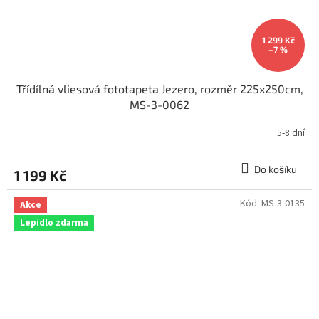
1 299 Kč
–7 %
Třídílná vliesová fototapeta Jezero, rozměr 225x250cm,
MS-3-0062
5-8 dní
Do košíku
1 199 Kč
Kód:
MS-3-0135
Akce
Lepidlo zdarma