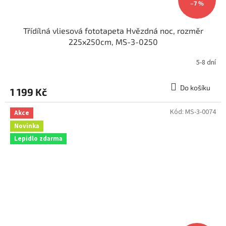
–7 %
Třídílná vliesová fototapeta Hvězdná noc, rozměr
225x250cm, MS-3-0250
5-8 dní
Do košíku
1 199 Kč
Kód:
MS-3-0074
Akce
Novinka
Lepidlo zdarma