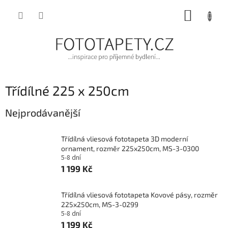
Přejít
NÁKUP
na
obsah
KOŠÍK
Třídílné 225 x 250cm
Nejprodávanější
Třídílná vliesová fototapeta 3D moderní
ornament, rozměr 225x250cm, MS-3-0300
5-8 dní
1 199 Kč
Třídílná vliesová fototapeta Kovové pásy, rozměr
225x250cm, MS-3-0299
5-8 dní
1 199 Kč