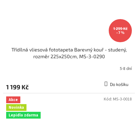
1 299 Kč
–7 %
Třídílná vliesová fototapeta Barevný kouř - studený,
rozměr 225x250cm, MS-3-0290
5-8 dní
Do košíku
1 199 Kč
Kód:
MS-3-0018
Akce
Novinka
Lepidlo zdarma