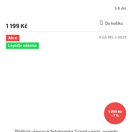
5-8 dní
Do košíku
1 199 Kč
Kód:
MS-3-0029
Akce
Lepidlo zdarma
1 299 Kč
–7 %
Třídílná vliesová fototapeta Grand canal, rozměr