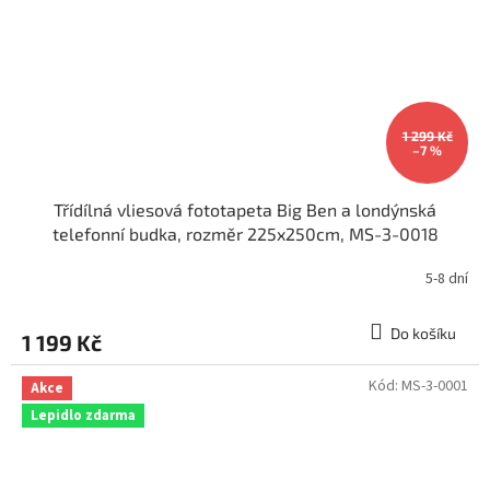
1 299 Kč
–7 %
Třídílná vliesová fototapeta Big Ben a londýnská
telefonní budka, rozměr 225x250cm, MS-3-0018
5-8 dní
Do košíku
1 199 Kč
Kód:
MS-3-0001
Akce
Lepidlo zdarma