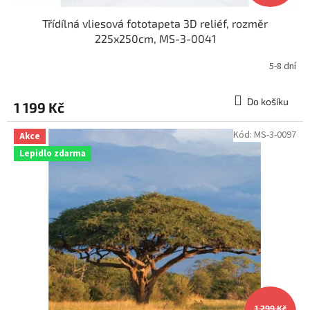
Třídílná vliesová fototapeta 3D reliéf, rozměr
225x250cm, MS-3-0041
5-8 dní
Do košíku
1 199 Kč
Kód:
MS-3-0097
Akce
Lepidlo zdarma
1 299 Kč