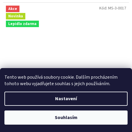
Kód:
MS-3-0017
Akce
Novinka
Lepidlo zdarma
Tento web používá soubory cookie. Dalším procházením
1 299 Kč
tohoto webu vyjadřujete souhlas s jejich používáním.
–7 %
Nastavení
Třídílná vliesová fototapeta Londýnský Double Decker,
rozměr 225x250cm, MS-3-0017
Souhlasím
5-8 dní