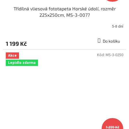
Třídílná vliesová fototapeta Horské údolí, rozměr
225x250cm, MS-3-0077
5-8 dní
Do košíku
1 199 Kč
Kód:
MS-3-0250
Akce
Lepidlo zdarma
1 299 Kč