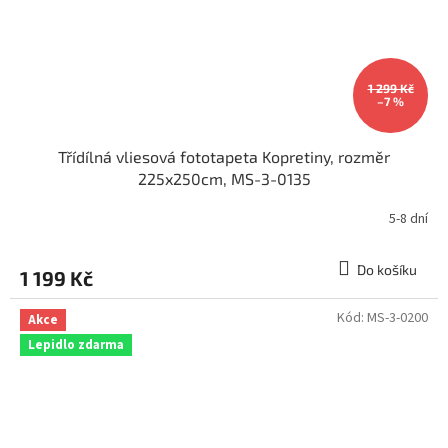
1 299 Kč
–7 %
Třídílná vliesová fototapeta Kopretiny, rozměr
225x250cm, MS-3-0135
5-8 dní
Do košíku
1 199 Kč
Kód:
MS-3-0200
Akce
Lepidlo zdarma