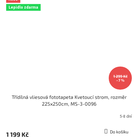
Lepidlo zdarma
1 299 Kč
–7 %
Třídílná vliesová fototapeta Kvetoucí strom, rozměr
225x250cm, MS-3-0096
5-8 dní
Do košíku
1 199 Kč