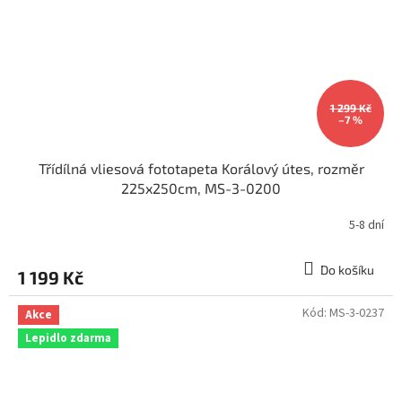
1 299 Kč
–7 %
Třídílná vliesová fototapeta Korálový útes, rozměr
225x250cm, MS-3-0200
5-8 dní
Do košíku
1 199 Kč
Kód:
MS-3-0237
Akce
Lepidlo zdarma