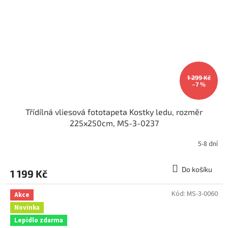
1 299 Kč
–7 %
Třídílná vliesová fototapeta Kostky ledu, rozměr
225x250cm, MS-3-0237
5-8 dní
Do košíku
1 199 Kč
Kód:
MS-3-0060
Akce
Novinka
Lepidlo zdarma