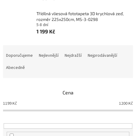
Třídílná vliesová fototapeta 3D krychlová zeď,
rozměr 225x250cm, MS-3-0298
5-8 dní
1 199 Kč
Ř
a
Doporučujeme
Nejlevnější
Nejdražší
Nejprodávanější
z
e
Abecedně
n
í
p
Cena
r
o
1199
Kč
1200
Kč
d
u
k
t
ů