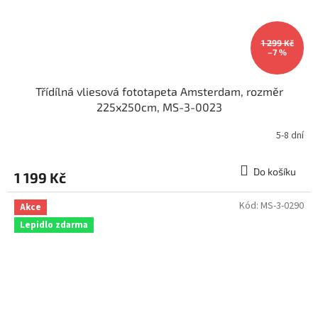
1 299 Kč
–7 %
Třídílná vliesová fototapeta Amsterdam, rozměr
225x250cm, MS-3-0023
5-8 dní
Do košíku
1 199 Kč
Kód:
MS-3-0290
Akce
Lepidlo zdarma