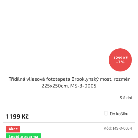
1 299 Kč
–7 %
Třídílná vliesová fototapeta Brooklynský most, rozměr
225x250cm, MS-3-0005
5-8 dní
Do košíku
1 199 Kč
Kód:
MS-3-0054
Akce
Lepidlo zdarma