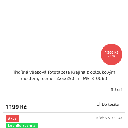
1 299 Kč
–7 %
Třídílná vliesová fototapeta Krajina s obloukovým
mostem, rozměr 225x250cm, MS-3-0060
5-8 dní
Do košíku
1 199 Kč
Kód:
MS-3-0145
Akce
Lepidlo zdarma