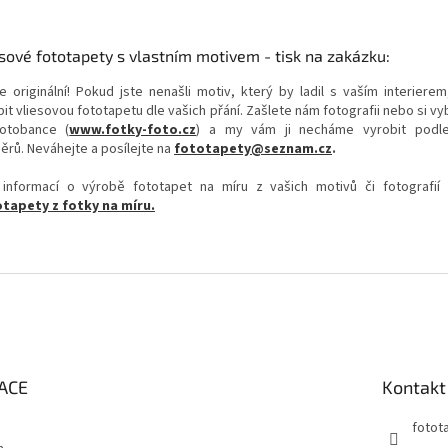
sové fototapety s vlastním motivem - tisk na zakázku:
e originální! Pokud jste nenašli motiv, který by ladil s vaším interierem
it vliesovou fototapetu dle vašich přání. Zašlete nám fotografii nebo si v
otobance (
www.fotky-foto.cz
) a my vám ji necháme vyrobit podl
ěrů. Neváhejte a posílejte na
fototapety@seznam.cz
.
 informací o výrobě fototapet na míru z vašich motivů či fotografií
tapety z fotky na míru.
ACE
Kontakt
fotot