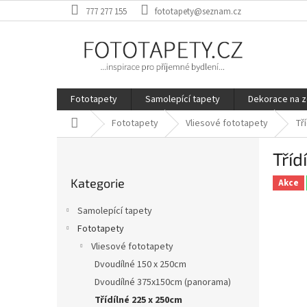
Přejít
777 277 155
fototapety@seznam.cz
na
obsah
Fototapety
Samolepící tapety
Dekorace na z
Domů
Fototapety
Vliesové fototapety
Tř
P
Tříd
o
Přeskočit
s
Kategorie
kategorie
Akce
t
r
Samolepící tapety
a
Fototapety
n
Vliesové fototapety
n
í
Dvoudílné 150 x 250cm
p
Dvoudílné 375x150cm (panorama)
a
Třídílné 225 x 250cm