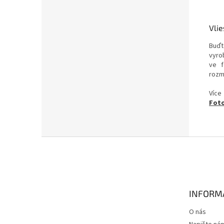
Vlie
Buďt
vyrob
ve f
rozm
Více
Foto
Z
á
p
a
t
INFORM
í
O nás