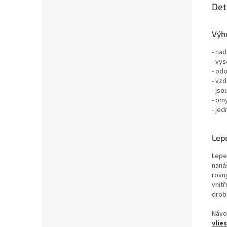
Det
Výho
- nad
- vys
- odo
- vz
- jso
- om
- jed
Lepe
Lepe
nanáš
rovn
vnit
drob
Návo
vlie