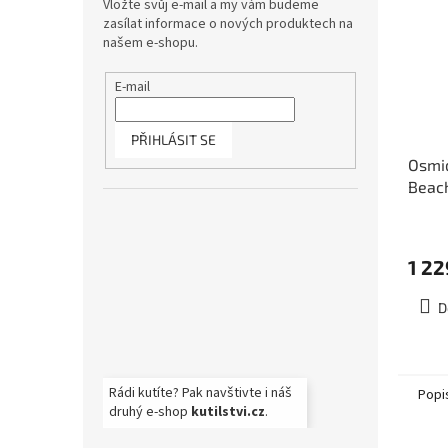
Vložte svůj e-mail a my vám budeme
zasílat informace o nových produktech na
našem e-shopu.
E-mail
PŘIHLÁSIT SE
Osmid
Beac
sklad
1 22
D
Rádi kutíte? Pak navštivte i náš
Popi
druhý e-shop
kutilstvi.cz
.