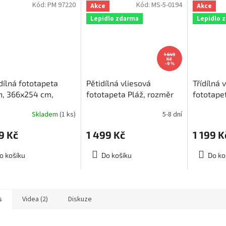
Kód:
PM 97220
Kód:
MS-5-0194
Akce
Akce
Lepidlo zdarma
Lepidlo 
1 649
Kč
–9 %
ílná fototapeta
Pětidílná vliesová
Třídílná 
h, 366x254 cm,
fototapeta Pláž, rozměr
fototapet
em poslední 2 ks
375x250cm, MS-5-0194
rozměr 
Skladem
(1 ks)
5-8 dní
3-0195
9 Kč
1 499 Kč
1 199 K
o košíku
Do košíku
Do ko
s
Videa (2)
Diskuze