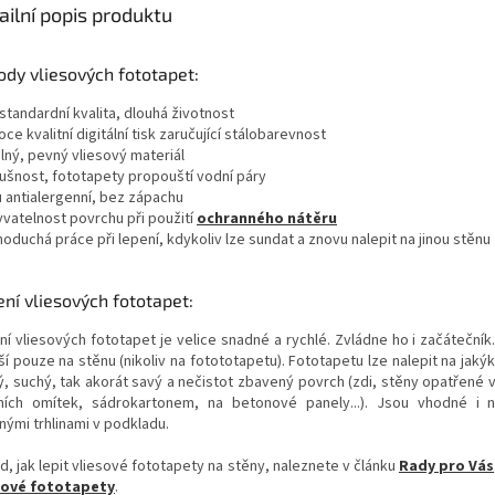
ailní popis produktu
dy vliesových fototapet:
standardní kvalita, dlouhá životnost
oce kvalitní digitální tisk zaručující stálobarevnost
lný, pevný vliesový materiál
dušnost, fototapety propouští vodní páry
u antialergenní, bez zápachu
yvatelnost povrchu při použití
ochranného nátěru
noduchá práce při lepení, kdykoliv lze sundat a znovu nalepit na jinou stěnu
ní vliesových fototapet:
ní vliesových fototapet je velice snadné a rychlé. Zvládne ho i začátečník
í pouze na stěnu (nikoliv na fotototapetu). Fototapetu lze nalepit na jakýk
ý, suchý, tak akorát savý a nečistot zbavený povrch (zdi, stěny opatřené 
řních omítek, sádrokartonem, na betonové panely...). Jsou vhodné i
nými trhlinami v podkladu.
d, jak lepit vliesové fototapety na stěny, naleznete v článku
Rady pro Vás
sové fototapety
.