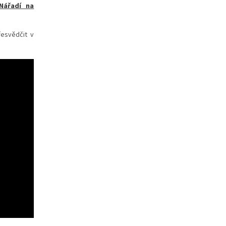
Nářadí na
řesvědčit v