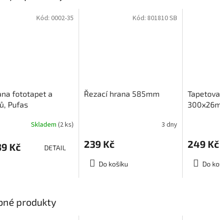
Kód:
0002-35
Kód:
801810 SB
na fototapet a
Řezací hrana 585mm
Tapetova
ů, Pufas
300x26
tenschutz
Skladem
(2 ks)
3 dny
239 Kč
249 Kč
9 Kč
DETAIL
Do košíku
Do ko
bné produkty