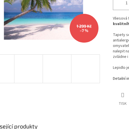
Vliesová
kvalitní
1 299 Kč
–7 %
Tapety se
antialerg
omyvateln
nalepit n
zvládne i
Lepidlo j
Detailní 
TISK
sející produkty