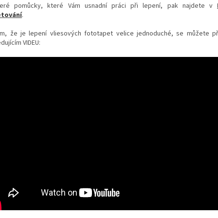
eré pomůcky, které Vám usnadní práci při lepení, pak najdete v
tování
.
m, že je lepení vliesových fototapet velice jednoduché, se můžete p
dujícím VIDEU: