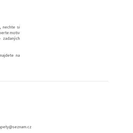
, nechte si
yberte motiv
e zadaných
 najdete na
apety
@
seznam.cz