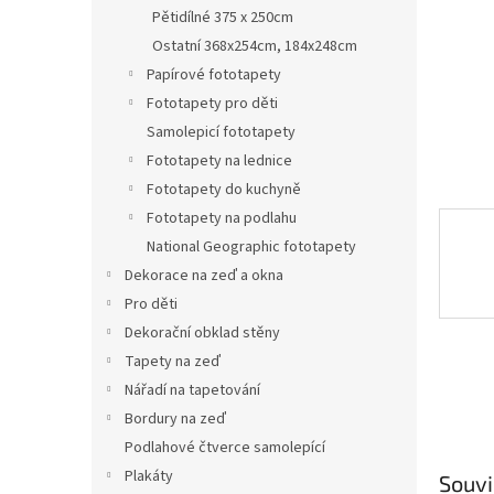
n
Pětidílné 375 x 250cm
e
Ostatní 368x254cm, 184x248cm
l
Papírové fototapety
Fototapety pro děti
Samolepicí fototapety
Fototapety na lednice
Fototapety do kuchyně
Fototapety na podlahu
National Geographic fototapety
Dekorace na zeď a okna
Pro děti
Dekorační obklad stěny
Tapety na zeď
Nářadí na tapetování
Bordury na zeď
Podlahové čtverce samolepící
Plakáty
Souvi