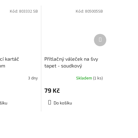
Kód:
803332 SB
Kód:
805005SB
Další
produkt
cí kartáč
Přítlačný váleček na švy
mm
tapet - soudkový
3 dny
Skladem
(1 ks)
79 Kč
šíku
Do košíku