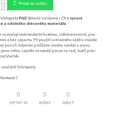
Přidat do košíku
 fototapeta
Pláž
(Beach) vyrobená v ČR
z vysoce
ho a odolného vliesového materiálu
.
 vyznačují nadstandartní kvalitou, stálobarevností, jsou
enní a bez zápachu. Při použití ochranného nátěru získáte
ý povrch. Kdykoliv ji můžete snadno sundat a znovu
a jinou stěnu. Lepidlo se nanáší pouze na zeď, tudíž práci
 začátečník.
e součástí fototapety.
informace
ZEPTAT SE
HLÍDAT
SDÍLET