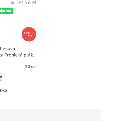
Kód:
MS-3-0195
zdarma
1 299 Kč
–7 %
vliesová
a Tropická pláž,
225x250cm, MS-
5-8 dní
č
šíku