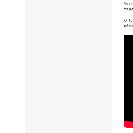
Vešk
tape
O to
násle