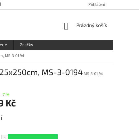
ÍNKY
OCHRANA OSOBNÍCH ÚDAJŮ
KDE NÁS NAJDETE
Přihlášení
SLEDOVÁ
NÁKUPNÍ
Prázdný košík
KOŠÍK
erie
Značky
cm, MS-3-0194
r 225x250cm, MS-3-0194
MS-3-0194
–7 %
9 Kč
í