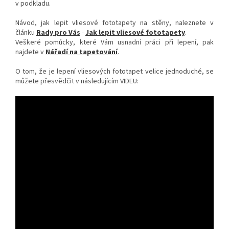
v podkladu.
Návod, jak lepit vliesové fototapety na stěny, naleznete v
článku
Rady pro Vás
-
Jak lepit vliesové fototapety
.
Veškeré pomůcky, které Vám usnadní práci při lepení, pak
najdete v
Nářadí na tapetování
.
O tom, že je lepení vliesových fototapet velice jednoduché, se
můžete přesvědčit v následujícím VIDEU: