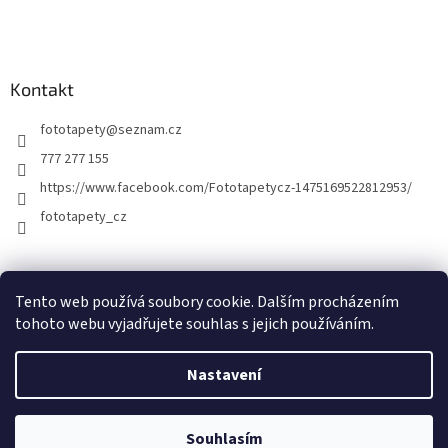
Kontakt
fototapety
@
seznam.cz
777 277 155
https://www.facebook.com/Fototapetycz-1475169522812953/
fototapety_cz
Kutilství.cz
Tento web používá soubory cookie. Dalším procházením
tohoto webu vyjadřujete souhlas s jejich používáním.
Nastavení
Vytvořil Shoptet
Souhlasím
Copyright 2026
FOTOTAPETY.CZ
. Všechna práva vyhrazena.