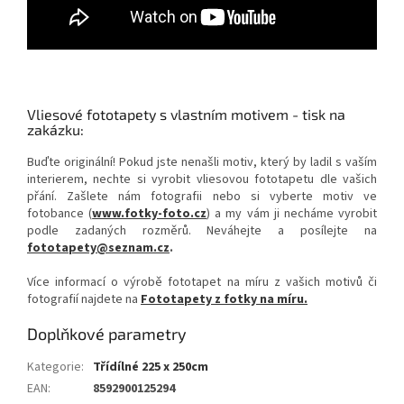
Vliesové fototapety s vlastním motivem - tisk na
zakázku:
Buďte originální! Pokud jste nenašli motiv, který by ladil s vaším
interierem, nechte si vyrobit vliesovou fototapetu dle vašich
přání. Zašlete nám fotografii nebo si vyberte motiv ve
fotobance (
www.fotky-foto.cz
) a my vám ji necháme vyrobit
podle zadaných rozměrů. Neváhejte a posílejte na
fototapety@seznam.cz
.
Více informací o výrobě fototapet na míru z vašich motivů či
fotografií najdete na
Fototapety z fotky na míru.
Doplňkové parametry
Kategorie
:
Třídílné 225 x 250cm
EAN
:
8592900125294