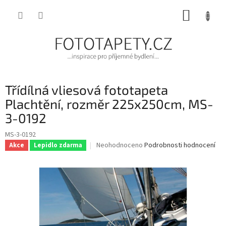
Přejít
NÁKUP
na
obsah
KOŠÍK
Třídílná vliesová fototapeta
Plachtění, rozměr 225x250cm, MS-
3-0192
MS-3-0192
Průměrné
Neohodnoceno
Podrobnosti hodnocení
Akce
Lepidlo zdarma
hodnocení
produktu
je
0,0
z
5
hvězdiček.