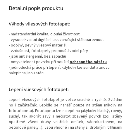
Detailní popis produktu
Výhody vliesových fototapet:
- nadstandardní kvalita, dlouhá životnost
- vysoce kvalitní digitální tisk zaručující stálobarevnost
- odolný, pevný vliesový materiál
- vzdušnost, fototapety propouští vodní páry
- jsou antialergenní, bez zápachu
- omyvatelnost povrchu při použití
ochranného nátěru
- jednoduchá práce při lepení, kdykoliv lze sundat a znovu
nalepit na jinou stěnu
Lepení vliesových fototapet:
Lepení vliesových fototapet je velice snadné a rychlé. Zvládne
ho i začátečník. Lepidlo se nanáší pouze na stěnu (nikoliv na
fotototapetu). Fototapetu lze nalepit na jakýkoliv hladký, rovný,
suchý, tak akorát savý a nečistot zbavený povrch (zdi, stěny
opatřené všemi druhy vnitřních omítek, sádrokartonem, na
betonové panely...). Jsou vhodné i na stěny s drobnými trhlinami