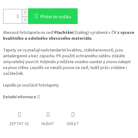
Přidat do košíku
Vliesová fototapeta na zeď
Plachtění
(Sailing) vyrobená v ČR
z vysoce
kvalitního a odolného vliesového materiálu
.
Tapety se vyznačují nadstandartní kvalitou, stálobarevností, jsou
antialergenní a bez zápachu. Při použití ochranného nátěru získáte
omyvatelný povrch. Kdykoliv ji můžete snadno sundat a znovu nalepit
na jinou stěnu. Lepidlo se nanáší pouze na zeď, tudíž práci zvládne i
začátečník.
Lepidlo je součástí fototapety.
Detailní informace
ZEPTAT SE
HLÍDAT
SDÍLET