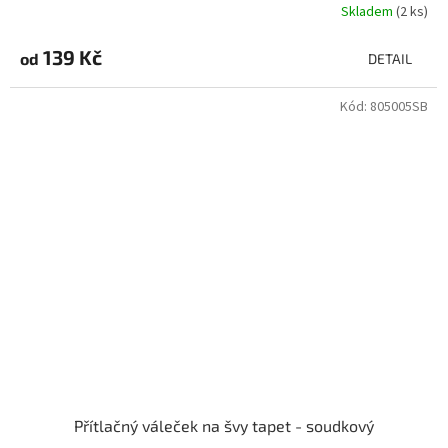
Skladem
(2 ks)
139 Kč
od
DETAIL
Kód:
805005SB
Přítlačný váleček na švy tapet - soudkový