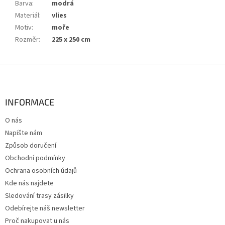
Barva
:
modrá
Materiál
:
vlies
Motiv
:
moře
Rozměr
:
225 x 250 cm
Z
á
p
a
INFORMACE
t
O nás
í
Napište nám
Způsob doručení
Obchodní podmínky
Ochrana osobních údajů
Kde nás najdete
Sledování trasy zásilky
Odebírejte náš newsletter
Proč nakupovat u nás