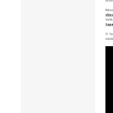
drob
Návo
vlie
Vešk
tape
O to
násle