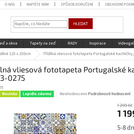
O NÁS
NAPIŠTE NÁM
ZPŮSOB DORUČENÍ
OBCHODNÍ PODM
HLEDAT
eď a okna
Tapety na zeď
RADY
Inspirace
Videogal
ídílné 225 x 250cm
Třídílná vliesová fototapeta Portugalské kachličk
ílná vliesová fototapeta Portugalské 
3-0275
75
Průměrné
Neohodnoceno
Podrobnosti hodnocení
Novinka
Lepidlo zdarma
hodnocení
produktu
1 299 Kč
je
1 19
0,0
z
Měrná
5-8 dn
5
cena:
hvězdiček.