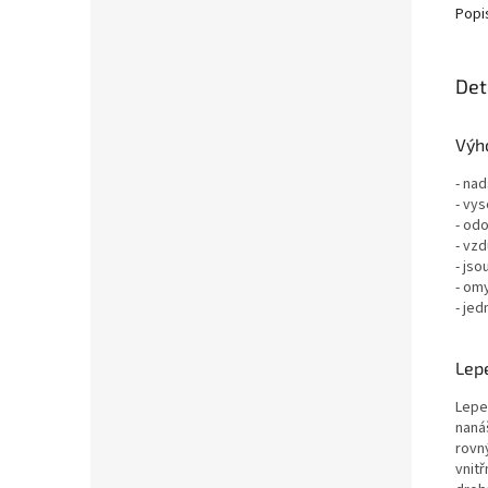
Popi
Det
Výho
- nad
- vys
- odo
- vz
- jso
- om
- jed
Lepe
Lepe
nanáš
rovn
vnit