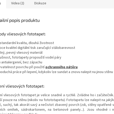
s
Videa (2)
Diskuze
ailní popis produktu
dy vliesových fototapet:
standardní kvalita, dlouhá životnost
oce kvalitní digitální tisk zaručující stálobarevnost
lný, pevný vliesový materiál
dušnost, fototapety propouští vodní páry
u antialergenní, bez zápachu
yvatelnost povrchu při použití
ochranného nátěru
noduchá práce při lepení, kdykoliv lze sundat a znovu nalepit na jinou stěnu
ní vliesových fototapet:
ní vliesových fototapet je velice snadné a rychlé. Zvládne ho i začátečník
í pouze na stěnu (nikoliv na fotototapetu). Fototapetu lze nalepit na jakýk
ý, suchý, tak akorát savý a nečistot zbavený povrch (zdi, stěny opatřené 
řních omítek, sádrokartonem, na betonové panely...). Jsou vhodné i