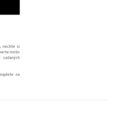
, nechte si
yberte motiv
e zadaných
 najdete na