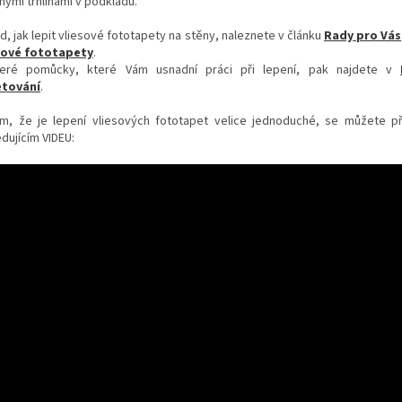
nými trhlinami v podkladu.
d, jak lepit vliesové fototapety na stěny, naleznete v článku
Rady pro Vás
sové fototapety
.
eré pomůcky, které Vám usnadní práci při lepení, pak najdete v
tování
.
m, že je lepení vliesových fototapet velice jednoduché, se můžete p
dujícím VIDEU: