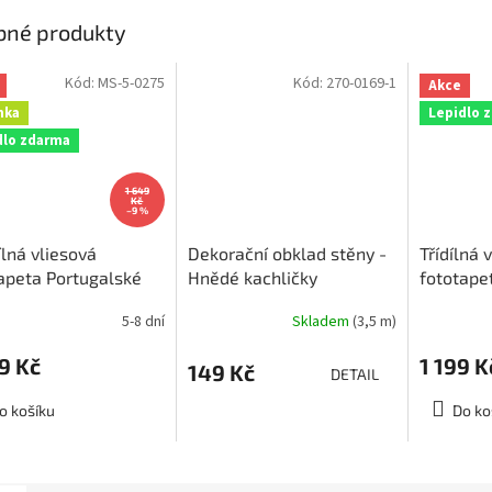
hvězdiček.
bné produkty
Kód:
MS-5-0275
Kód:
270-0169-1
Akce
nka
Lepidlo 
dlo zdarma
1 649
Kč
–9 %
ílná vliesová
Dekorační obklad stěny -
Třídílná 
apeta Portugalské
Hnědé kachličky
fototape
ice, rozměr
kachličk
5-8 dní
Skladem
(3,5 m)
250cm, MS-5-0275
225x250
9 Kč
1 199 K
149 Kč
DETAIL
o košíku
Do ko