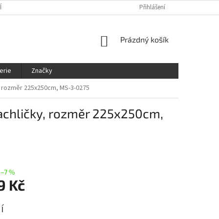
ÍNKY
OCHRANA OSOBNÍCH ÚDAJŮ
KDE NÁS NAJDETE
Přihlášení
SLEDOVÁ
NÁKUPNÍ
Prázdný košík
KOŠÍK
erie
Značky
y, rozměr 225x250cm, MS-3-0275
kachličky, rozměr 225x250cm,
–7 %
9 Kč
í