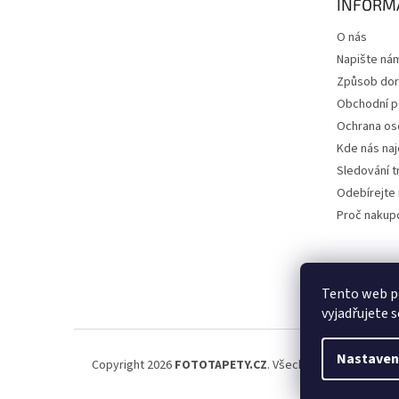
INFORM
í
O nás
Napište ná
Způsob dor
Obchodní 
Ochrana os
Kde nás na
Sledování t
Odebírejte 
Proč nakup
Tento web p
vyjadřujete s
Nastaven
Copyright 2026
FOTOTAPETY.CZ
. Všechna práva vyhraze