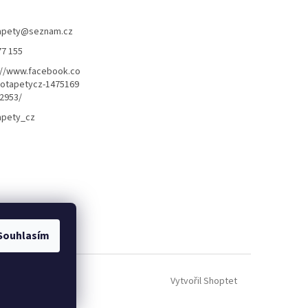
apety
@
seznam.cz
77 155
://www.facebook.co
otapetycz-1475169
2953/
apety_cz
Souhlasím
Vytvořil Shoptet