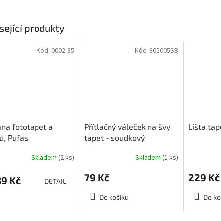
sející produkty
Kód:
0002-35
Kód:
805005SB
na fototapet a
Přítlačný váleček na švy
Lišta tap
ů, Pufas
tapet - soudkový
tenschutz
Skladem
(2 ks)
Skladem
(1 ks)
Průměrné
hodnocení
79 Kč
229 Kč
produktu
9 Kč
DETAIL
je
1,7
Do košíku
Do ko
z
5