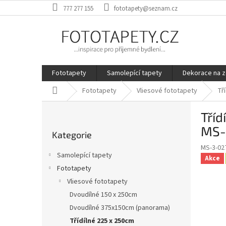
Přejít
777 277 155
fototapety@seznam.cz
na
obsah
Fototapety
Samolepící tapety
Dekorace na z
Domů
Fototapety
Vliesové fototapety
Tř
P
Tříd
o
Přeskočit
s
MS-
Kategorie
kategorie
t
MS-3-02
r
Samolepící tapety
Akce
a
Fototapety
n
Vliesové fototapety
n
í
Dvoudílné 150 x 250cm
p
Dvoudílné 375x150cm (panorama)
a
Třídílné 225 x 250cm