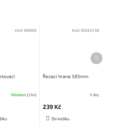
Kód:
805600
Kód:
801810 SB
Další
produkt
etovací
Řezací hrana 585mm
Skladem
(2 ks)
3 dny
239 Kč
šíku
Do košíku