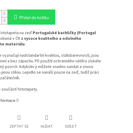
Přidat do košíku
 fototapeta na zeď
Portugalské kachličky (Portugal
robená v ČR
z vysoce kvalitního a odolného
ho materiálu
.
 vyznačují nadstandartní kvalitou, stálobarevností, jsou
enní a bez zápachu. Při použití ochranného nátěru získáte
ý povrch. Kdykoliv ji můžete snadno sundat a znovu
a jinou stěnu. Lepidlo se nanáší pouze na zeď, tudíž práci
 začátečník.
e součástí fototapety.
informace
ZEPTAT SE
HLÍDAT
SDÍLET