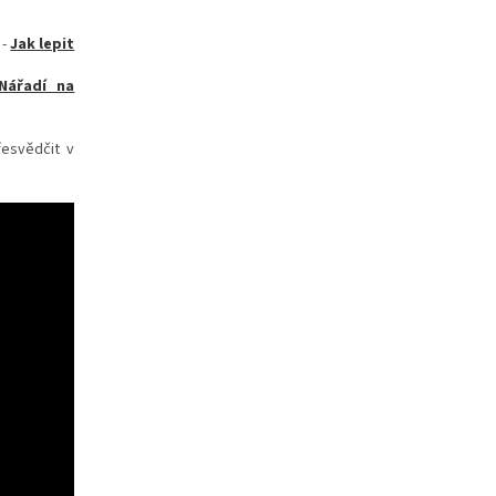
-
Jak lepit
Nářadí na
řesvědčit v