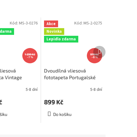
Kód:
MS-3-0276
Kód:
MS-2-0275
Akce
zdarma
Novinka
Lepidlo zdarma
Další
produkt
1 299 Kč
979 Kč
–7 %
–8 %
vliesová
Dvoudílná vliesová
ta Vintage
fototapeta Portugalské
y, rozměr
kachličky, rozměr
5-8 dní
5-8 dní
cm, MS-3-0276
150x250cm, MS-2-0275
č
899 Kč
šíku
Do košíku