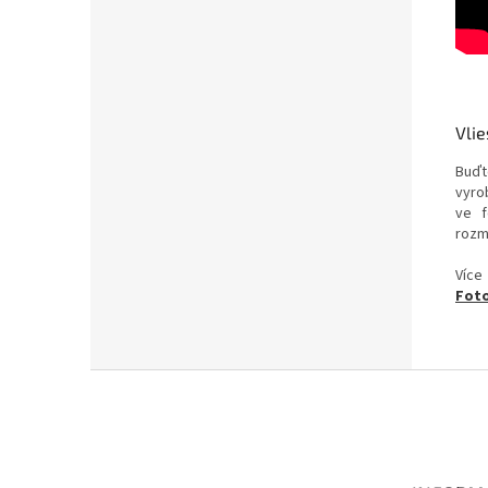
Vlie
Buďt
vyrob
ve f
rozm
Více
Foto
Z
á
p
a
t