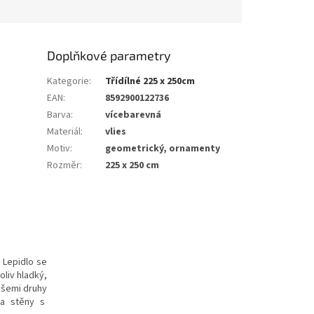
Doplňkové parametry
Kategorie
:
Třídílné 225 x 250cm
EAN
:
8592900122736
Barva
:
vícebarevná
Materiál
:
vlies
Motiv
:
geometrický, ornamenty
Rozměr
:
225 x 250 cm
. Lepidlo se
oliv hladký,
všemi druhy
 na stěny s