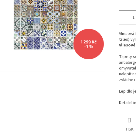
Vliesová
tiles)
vy
1 299 Kč
vliesové
–7 %
Tapety se
antialerg
omyvateln
nalepit n
zvládne i
Lepidlo j
Detailní 
TISK