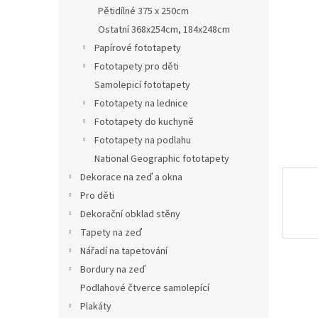
n
Pětidílné 375 x 250cm
e
Ostatní 368x254cm, 184x248cm
l
Papírové fototapety
Fototapety pro děti
Samolepicí fototapety
Fototapety na lednice
Fototapety do kuchyně
Fototapety na podlahu
National Geographic fototapety
Dekorace na zeď a okna
Pro děti
Dekorační obklad stěny
Tapety na zeď
Nářadí na tapetování
Bordury na zeď
Podlahové čtverce samolepící
Plakáty