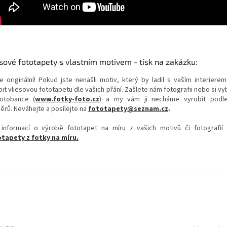
sové fototapety s vlastním motivem - tisk na zakázku:
e originální! Pokud jste nenašli motiv, který by ladil s vaším interierem
it vliesovou fototapetu dle vašich přání. Zašlete nám fotografii nebo si v
otobance (
www.fotky-foto.cz
) a my vám ji necháme vyrobit podl
ěrů. Neváhejte a posílejte na
fototapety@seznam.cz
.
 informací o výrobě fototapet na míru z vašich motivů či fotografií
tapety z fotky na míru.