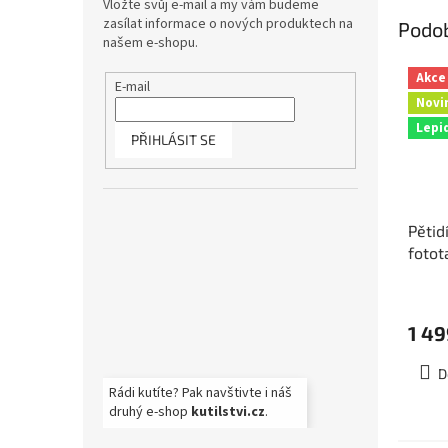
Vložte svůj e-mail a my vám budeme
zasílat informace o nových produktech na
Podo
našem e-shopu.
Akce
E-mail
Novi
Lepi
PŘIHLÁSIT SE
Pětid
fotot
dlažd
375x
1 49
D
Rádi kutíte? Pak navštivte i náš
druhý e-shop
kutilstvi.cz
.