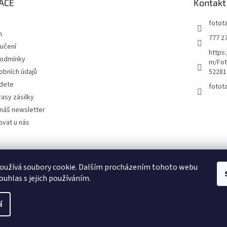
ACE
Kontakt
fotot
m
777 2
učení
https
podmínky
m/Fot
obních údajů
52281
jdete
fotot
rasy zásilky
náš newsletter
ovat u nás
Kutilství.cz
oužívá soubory cookie. Dalším procházením tohoto webu
ouhlas s jejich používáním.
í
na.