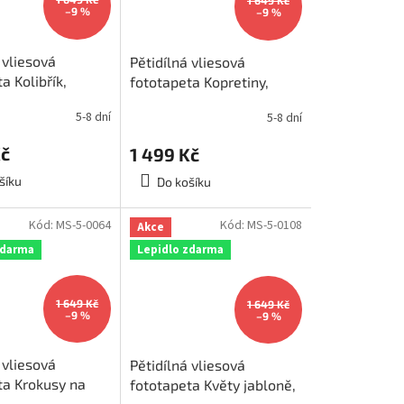
1 649 Kč
–9 %
–9 %
 vliesová
Pětidílná vliesová
a Kolibřík,
fototapeta Kopretiny,
375x250cm, MS-
rozměr 375x250cm, MS-
5-8 dní
5-8 dní
5-0135
Kč
1 499 Kč
šíku
Do košíku
Kód:
MS-5-0064
Kód:
MS-5-0108
Akce
zdarma
Lepidlo zdarma
1 649 Kč
1 649 Kč
–9 %
–9 %
 vliesová
Pětidílná vliesová
ta Krokusy na
fototapeta Květy jabloně,
změr 375x250cm,