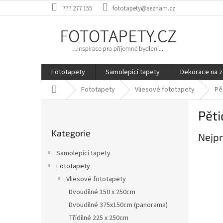
Přejít
777 277 155
fototapety@seznam.cz
na
obsah
Fototapety
Samolepící tapety
Dekorace na z
Domů
Fototapety
Vliesové fototapety
Pě
P
Pěti
o
Přeskočit
s
Kategorie
kategorie
Nejpr
t
r
Samolepící tapety
a
Fototapety
n
Vliesové fototapety
n
í
Dvoudílné 150 x 250cm
p
Dvoudílné 375x150cm (panorama)
a
Třídílné 225 x 250cm