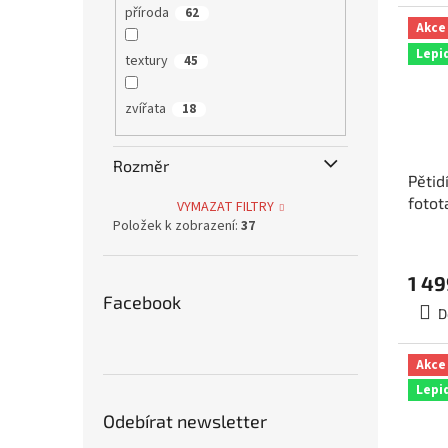
příroda
62
Akce
Lepi
textury
45
zvířata
18
Rozměr
Pětid
fotot
VYMAZAT FILTRY
rozm
Položek k zobrazení:
37
5-01
1 49
Facebook
D
Akce
Lepi
Odebírat newsletter