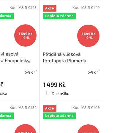
Kód:
MS-5-0123
Kód:
MS-5-0140
Akce
zdarma
Lepidlo zdarma
1 649 Kč
1 649 Kč
–9 %
–9 %
 vliesová
Pětidílná vliesová
ta Pampelišky,
fototapeta Plumeria,
375x250cm, MS-
rozměr 375x250cm, MS-
5-8 dní
5-8 dní
5-0140
Kč
1 499 Kč
šíku
Do košíku
Kód:
MS-5-0132
Kód:
MS-5-0109
Akce
zdarma
Lepidlo zdarma