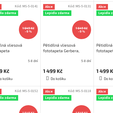
Kód:
MS-5-0141
Kód:
MS-5-0131
Akce
Akce
dlo zdarma
Lepidlo zdarma
Lepidlo 
1 649 Kč
1 649 Kč
–9 %
–9 %
ílná vliesová
Pětidílná vliesová
Pětidílná
apeta
fototapeta Gerbera,
fototape
nofialové květy,
rozměr 375x250cm, MS-
rozměr 
5-8 dní
5-8 dní
ěr 375x250cm, MS-
5-0131
5-0068
1
9 Kč
1 499 Kč
1 499 
o košíku
Do košíku
Do ko
Kód:
MS-5-0152
Kód:
MS-5-0118
Akce
Akce
dlo zdarma
Lepidlo zdarma
Lepidlo 
1 649 Kč
1 649 Kč