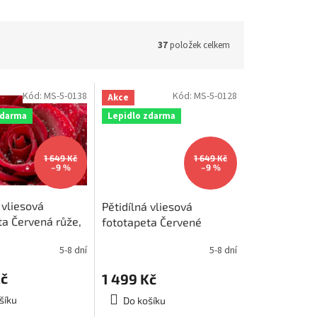
37
položek celkem
Kód:
MS-5-0138
Kód:
MS-5-0128
Akce
zdarma
Lepidlo zdarma
1 649 Kč
1 649 Kč
–9 %
–9 %
 vliesová
Pětidílná vliesová
ta Červená růže,
fototapeta Červené
375x250cm, MS-
tulipány, rozměr
5-8 dní
5-8 dní
375x250cm, MS-5-0128
Kč
1 499 Kč
šíku
Do košíku