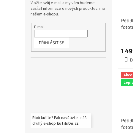
Vložte svůj e-mail a my vám budeme
zasílat informace o nových produktech na
našem e-shopu.
Pětid
fotot
E-mail
rozm
5-011
PŘIHLÁSIT SE
1 49
D
Akce
Lepi
Rádi kutíte? Pak navštivte i náš
Pětid
druhý e-shop
kutilstvi.cz
.
fotot