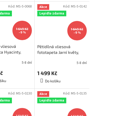
Kód:
MS-5-0068
Kód:
MS-5-0142
Akce
zdarma
Lepidlo zdarma
1 649 Kč
1 649 Kč
–9 %
–9 %
 vliesová
Pětidílná vliesová
ta Hyacinty,
fototapeta Jarní květy,
375x250cm, MS-
rozměr 375x250cm, MS-
5-8 dní
5-8 dní
5-0142
Kč
1 499 Kč
šíku
Do košíku
Kód:
MS-5-0230
Kód:
MS-5-0135
Akce
zdarma
Lepidlo zdarma
1 649 Kč