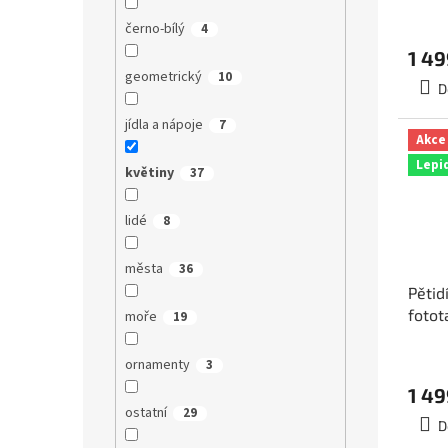
5-01
černo-bílý
4
1 49
geometrický
10
D
jídla a nápoje
7
Akce
Lepi
květiny
37
lidé
8
města
36
Pětid
fotot
moře
19
rozm
5-012
ornamenty
3
1 49
ostatní
29
D