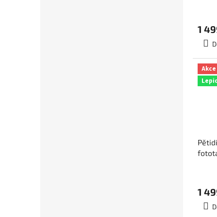
rozm
5-01
1 49
D
Akce
Lepi
Pětid
fotot
rozm
5-00
1 49
D