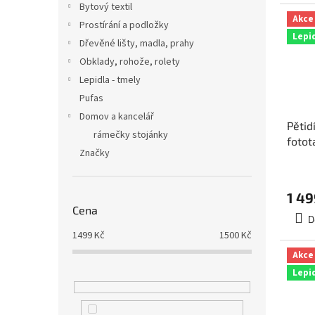
Bytový textil
Akce
Prostírání a podložky
Lepi
Dřevěné lišty, madla, prahy
Obklady, rohože, rolety
Lepidla - tmely
Pufas
Domov a kancelář
Pětid
rámečky stojánky
fotot
Značky
Červe
rozm
5-014
1 49
Cena
D
1499
Kč
1500
Kč
Akce
Lepi