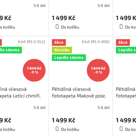
5-8 dní
5-8 dní
45
5-0144
MS-5-00
9 Kč
1 499 Kč
1 499 
o košíku
Do košíku
Do ko
Kód:
MS-5-0121
Kód:
MS-5-0092
Akce
Akce
dlo zdarma
Novinka
Lepidlo 
Lepidlo zdarma
1 649 Kč
1 649 Kč
–9 %
–9 %
ílná vliesová
Pětidílná vliesová
Pětidílná
apeta Letící chmíří,
fototapeta Makové pole,
fototapet
ěr 375x250cm, MS-
rozměr 375x250cm, MS-
rozměr 
5-8 dní
5-8 dní
1
5-0092
5-0120
9 Kč
1 499 Kč
1 499 
o košíku
Do košíku
Do ko