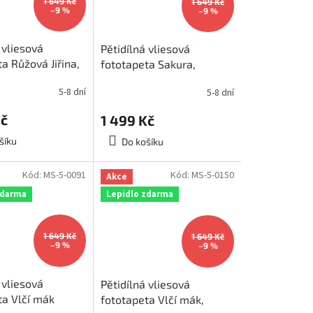
1 649 Kč
1 649 Kč
–9 %
–9 %
 vliesová
Pětidílná vliesová
a Růžová Jiřina,
fototapeta Sakura,
375x250cm, MS-
rozměr 375x250cm, MS-
5-8 dní
5-8 dní
5-0109
Kč
1 499 Kč
šíku
Do košíku
Kód:
MS-5-0091
Kód:
MS-5-0150
Akce
zdarma
Lepidlo zdarma
1 649 Kč
1 649 Kč
–9 %
–9 %
 vliesová
Pětidílná vliesová
ta Vlčí mák
fototapeta Vlčí mák,