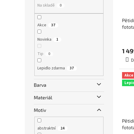
Na skladě
0
Pětid
Akce
37
fotot
375x
Novinka
1
1 49
Tip
0
D
Lepidlo zdarma
37
Akce
Lepi
Barva
Materiál
Motiv
Pětid
fotot
abstraktní
24
rozm