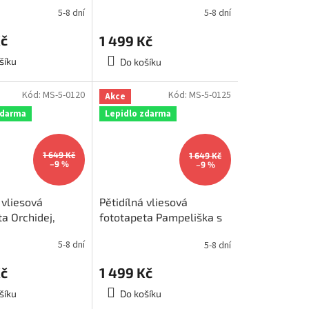
rozměr 375x250cm, MS-
5-8 dní
5-8 dní
64
5-0108
Kč
1 499 Kč
šíku
Do košíku
Kód:
MS-5-0120
Kód:
MS-5-0125
Akce
zdarma
Lepidlo zdarma
1 649 Kč
1 649 Kč
–9 %
–9 %
 vliesová
Pětidílná vliesová
a Orchidej,
fototapeta Pampeliška s
375x250cm, MS-
kapkami, rozměr
5-8 dní
5-8 dní
375x250cm, MS-5-0125
Kč
1 499 Kč
šíku
Do košíku