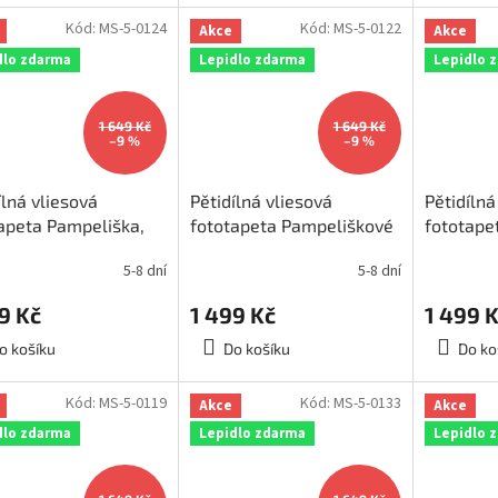
Kód:
MS-5-0124
Kód:
MS-5-0122
Akce
Akce
dlo zdarma
Lepidlo zdarma
Lepidlo 
1 649 Kč
1 649 Kč
–9 %
–9 %
ílná vliesová
Pětidílná vliesová
Pětidílná
apeta Pampeliška,
fototapeta Pampeliškové
fototape
ěr 375x250cm, MS-
chmýří, rozměr
rozměr 
5-8 dní
5-8 dní
24
375x250cm, MS-5-0122
5-0123
9 Kč
1 499 Kč
1 499 
o košíku
Do košíku
Do ko
Kód:
MS-5-0119
Kód:
MS-5-0133
Akce
Akce
dlo zdarma
Lepidlo zdarma
Lepidlo 