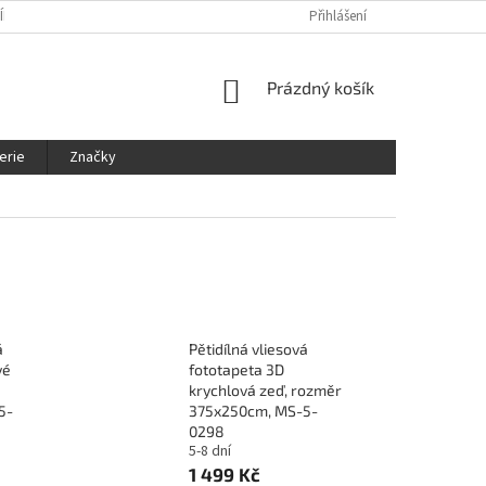
ÍNKY
OCHRANA OSOBNÍCH ÚDAJŮ
KDE NÁS NAJDETE
Přihlášení
SLEDOVÁ
NÁKUPNÍ
Prázdný košík
KOŠÍK
erie
Značky
á
Pětidílná vliesová
vé
fototapeta 3D
krychlová zeď, rozměr
5-
375x250cm, MS-5-
0298
5-8 dní
1 499 Kč