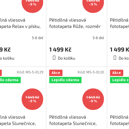
1 649 Kč
1 649 Kč
–9 %
–9 %
ílná vliesová
Pětidílná vliesová
Pětidílná
apeta Relax v písku,
fototapeta Růže, rozměr
fototapet
ěr 375x250cm, MS-
375x250cm, MS-5-0133
rozměr 
5-8 dní
5-8 dní
9
5-0132
9 Kč
1 499 Kč
1 499 
o košíku
Do košíku
Do ko
Kód:
MS-5-0129
Kód:
MS-5-0130
Akce
Akce
dlo zdarma
Lepidlo zdarma
Lepidlo 
1 649 Kč
1 649 Kč
–9 %
–9 %
ílná vliesová
Pětidílná vliesová
Pětidílná
apeta Slunečnice,
fototapeta Slunečnice,
fototape