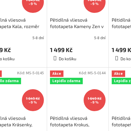
–9 %
–9 %
ílná vliesová
Pětidílná vliesová
Pětidílná
apeta Kala, rozměr
fototapeta Kameny Zen v
fototapet
250cm, MS-5-0152
rovnováze, rozměr
rozměr 
5-8 dní
5-8 dní
375x250cm, MS-5-0118
5-0230
9 Kč
1 499 Kč
1 499 
o košíku
Do košíku
Do ko
Kód:
MS-5-0145
Kód:
MS-5-0144
Akce
Akce
dlo zdarma
Lepidlo zdarma
Lepidlo 
1 649 Kč
1 649 Kč
–9 %
–9 %
ílná vliesová
Pětidílná vliesová
Pětidílná
apeta Krásenky,
fototapeta Krokus,
fototape
ěr 375x250cm, MS-
rozměr 375x250cm, MS-
jaře, ro