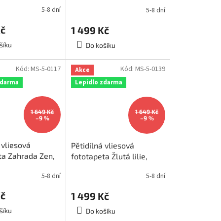
ý, rozměr
rozměr 375x250cm, MS-
5-8 dní
5-8 dní
cm, MS-5-0091
5-0150
Kč
1 499 Kč
šíku
Do košíku
Kód:
MS-5-0117
Kód:
MS-5-0139
Akce
zdarma
Lepidlo zdarma
1 649 Kč
1 649 Kč
–9 %
–9 %
 vliesová
Pětidílná vliesová
ta Zahrada Zen,
fototapeta Žlutá lilie,
375x250cm, MS-
rozměr 375x250cm, MS-
5-8 dní
5-8 dní
5-0139
Kč
1 499 Kč
šíku
Do košíku