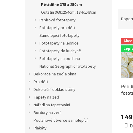
n
Pětidílné 375 x 250cm
e
Ř
Ostatní 368x254cm, 184x248cm
l
a
Dopor
Papírové fototapety
z
Fototapety pro děti
e
Samolepicí fototapety
V
n
Akce
Fototapety na lednice
ý
í
Lepi
p
p
Fototapety do kuchyně
i
r
Fototapety na podlahu
s
o
National Geographic fototapety
p
d
Dekorace na zeď a okna
r
u
Pro děti
o
k
Pětid
d
Dekorační obklad stěny
t
fotot
u
ů
Tapety na zeď
rozm
k
Nářadí na tapetování
5-01
t
Bordury na zeď
ů
1 49
Podlahové čtverce samolepící
D
Plakáty