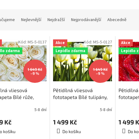
učujeme
Nejlevnější
Nejdražší
Nejprodávanější
Abecedně
Kód:
MS-5-0137
Kód:
MS-5-0127
Akce
Akce
dlo zdarma
Lepidlo zdarma
Lepidlo 
1 649 Kč
1 649 Kč
–9 %
–9 %
ílná vliesová
Pětidílná vliesová
Pětidílná
apeta Bílé růže,
fototapeta Bílé tulipány,
fototape
ěr 375x250cm, MS-
rozměr 375x250cm, MS-
rozměr 
5-8 dní
5-8 dní
37
5-0127
5-0138
9 Kč
1 499 Kč
1 499 
o košíku
Do košíku
Do ko