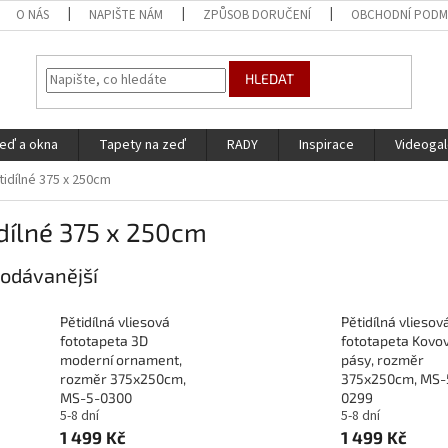
O NÁS
NAPIŠTE NÁM
ZPŮSOB DORUČENÍ
OBCHODNÍ PODM
HLEDAT
eď a okna
Tapety na zeď
RADY
Inspirace
Videogal
tidílné 375 x 250cm
dílné 375 x 250cm
odávanější
Pětidílná vliesová
Pětidílná vliesov
fototapeta 3D
fototapeta Kovo
moderní ornament,
pásy, rozměr
rozměr 375x250cm,
375x250cm, MS-
MS-5-0300
0299
5-8 dní
5-8 dní
1 499 Kč
1 499 Kč