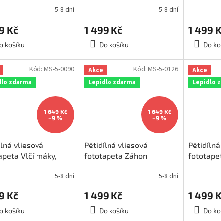
ěr 375x250cm, MS-
rozměr 375x250cm, MS-
černobíl
5-8 dní
5-8 dní
29
5-0130
375x250
9 Kč
1 499 Kč
1 499 
o košíku
Do košíku
Do ko
Kód:
MS-5-0090
Kód:
MS-5-0126
Akce
Akce
dlo zdarma
Lepidlo zdarma
Lepidlo 
1 649 Kč
1 649 Kč
–9 %
–9 %
ílná vliesová
Pětidílná vliesová
Pětidílná
apeta Vlčí máky,
fototapeta Záhon
fototape
ěr 375x250cm, MS-
tulipánů, rozměr
rozměr 
5-8 dní
5-8 dní
90
375x250cm, MS-5-0126
5-0117
9 Kč
1 499 Kč
1 499 
o košíku
Do košíku
Do ko