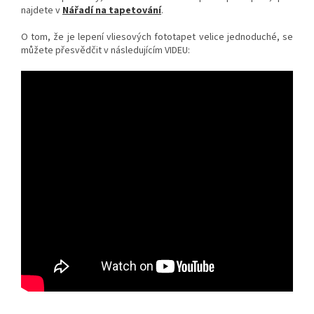
najdete v
Nářadí na tapetování
.
O tom, že je lepení vliesových fototapet velice jednoduché, se
můžete přesvědčit v následujícím VIDEU: