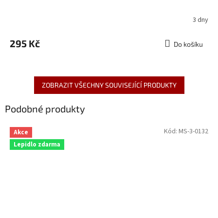
3 dny
295 Kč
Do košíku
ZOBRAZIT VŠECHNY SOUVISEJÍCÍ PRODUKTY
Podobné produkty
Kód:
MS-3-0132
Akce
Lepidlo zdarma