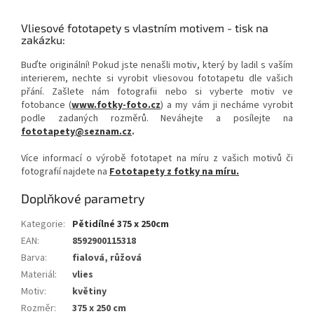
Vliesové fototapety s vlastním motivem - tisk na
zakázku:
Buďte originální! Pokud jste nenašli motiv, který by ladil s vaším
interierem, nechte si vyrobit vliesovou fototapetu dle vašich
přání. Zašlete nám fotografii nebo si vyberte motiv ve
fotobance (
www.fotky-foto.cz
) a my vám ji necháme vyrobit
podle zadaných rozměrů. Neváhejte a posílejte na
fototapety@seznam.cz
.
Více informací o výrobě fototapet na míru z vašich motivů či
fotografií najdete na
Fototapety z fotky na míru.
Doplňkové parametry
Kategorie
:
Pětidílné 375 x 250cm
EAN
:
8592900115318
Barva
:
fialová, růžová
Materiál
:
vlies
Motiv
:
květiny
Rozměr
:
375 x 250 cm