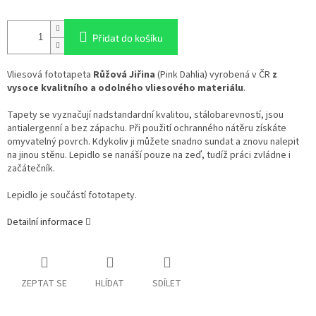
Přidat do košíku
Vliesová fototapeta
Růžová Jiřina
(Pink Dahlia) vyrobená v ČR
z
vysoce kvalitního a odolného vliesového materiálu
.
Tapety se vyznačují nadstandardní kvalitou, stálobarevností, jsou
antialergenní a bez zápachu. Při použití ochranného nátěru získáte
omyvatelný povrch. Kdykoliv ji můžete snadno sundat a znovu nalepit
na jinou stěnu. Lepidlo se nanáší pouze na zeď, tudíž práci zvládne i
začátečník.
Lepidlo je součástí fototapety.
Detailní informace
ZEPTAT SE
HLÍDAT
SDÍLET