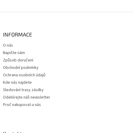
Z
á
p
a
INFORMACE
t
O nás
í
Napište nám
Způsob doručení
Obchodní podmínky
Ochrana osobních údajů
Kde nás najdete
Sledování trasy zásilky
Odebírejte náš newsletter
Proč nakupovat u nás