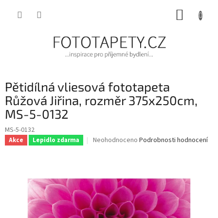
Přejít
NÁKUP
na
obsah
KOŠÍK
Pětidílná vliesová fototapeta
Růžová Jiřina, rozměr 375x250cm,
MS-5-0132
MS-5-0132
Průměrné
Neohodnoceno
Podrobnosti hodnocení
Akce
Lepidlo zdarma
hodnocení
produktu
je
0,0
z
5
hvězdiček.