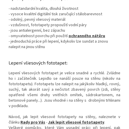
- nadstandardní kvalita, dlouhá životnost
- vysoce kvalitní digitální tisk zaručující stálobarevnost
- odolný, pevný vliesový materiál
- vzdušnost, fototapety propouští vodní páry
- jsou antialergenní, bez zápachu
- omyvatelnost povrchu při použití
ochranného nátěru
- jednoduchá práce při lepení, kdykoliv lze sundat a znovu
nalepit na jinou stěnu
Lepení vliesových fototapet:
Lepení vliesových fototapet je velice snadné a rychlé. Zvládne
ho i začátečník. Lepidlo se nanáší pouze na stěnu (nikoliv na
fotototapetu). Fototapetu lze nalepit na jakýkoliv hladký, rovný,
suchý, tak akorát savý a nečistot zbavený povrch (zdi, stěny
opatřené všemi druhy vnitřních omítek, sádrokartonem, na
betonové panely...). Jsou vhodné i na stěny s drobnými trhlinami
v podkladu.
Návod, jak lepit vliesové fototapety na stěny, naleznete v
článku
Rady pro Vás
-
Jak lepit vliesové fototapety
.
Veškeré pomůcky, které Vám usnadní práci při lepení, pak