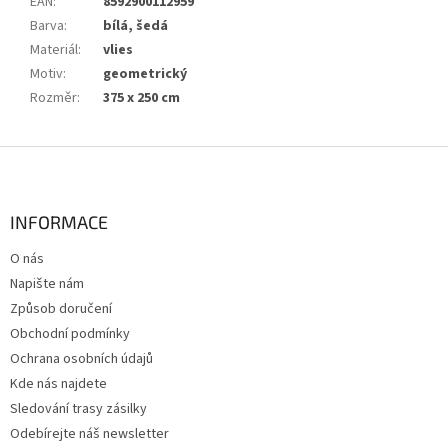
EAN
:
8592900112959
Barva
:
bílá, šedá
Materiál
:
vlies
Motiv
:
geometrický
Rozměr
:
375 x 250 cm
Z
á
p
a
INFORMACE
t
O nás
í
Napište nám
Způsob doručení
Obchodní podmínky
Ochrana osobních údajů
Kde nás najdete
Sledování trasy zásilky
Odebírejte náš newsletter