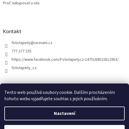
Proč nakupovat u nás
Kontakt
fototapety
@
seznam.cz
777 277 155
https://www.facebook.com/Fototapetycz-1475169522812953/
fototapety_cz
Kutilství.cz
Tento web používá soubory cookie. Dalším procházením
tohoto webu vyjadřujete souhlas s jejich používáním.
Nastavení
Vytvořil Shoptet