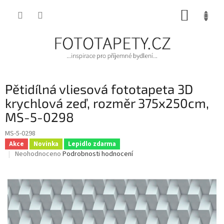
Přejít
NÁKUP
na
obsah
KOŠÍK
Pětidílná vliesová fototapeta 3D
krychlová zeď, rozměr 375x250cm,
MS-5-0298
MS-5-0298
Akce
Novinka
Lepidlo zdarma
Průměrné
Neohodnoceno
Podrobnosti hodnocení
hodnocení
produktu
je
0,0
z
5
hvězdiček.