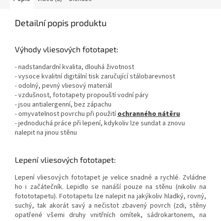
Detailní popis produktu
Výhody vliesových fototapet:
- nadstandardní kvalita, dlouhá životnost
- vysoce kvalitní digitální tisk zaručující stálobarevnost
- odolný, pevný vliesový materiál
- vzdušnost, fototapety propouští vodní páry
- jsou antialergenní, bez zápachu
- omyvatelnost povrchu při použití
ochranného nátěru
- jednoduchá práce při lepení, kdykoliv lze sundat a znovu
nalepit na jinou stěnu
Lepení vliesových fototapet:
Lepení vliesových fototapet je velice snadné a rychlé. Zvládne
ho i začátečník. Lepidlo se nanáší pouze na stěnu (nikoliv na
fotototapetu). Fototapetu lze nalepit na jakýkoliv hladký, rovný,
suchý, tak akorát savý a nečistot zbavený povrch (zdi, stěny
opatřené všemi druhy vnitřních omítek, sádrokartonem, na