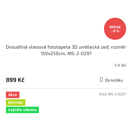
979 Kč
–8 %
Dvoudílná vliesová fototapeta 3D umělecká zeď, rozměr
150x250cm, MS-2-0297
5-8 dní
899 Kč
Do košíku
Kód:
MS-3-0297
Akce
Novinka
Lepidlo zdarma