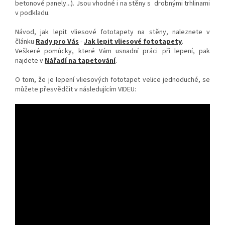
betonové panely...). Jsou vhodné i na stěny s drobnými trhlinami
v podkladu.
Návod, jak lepit vliesové fototapety na stěny, naleznete v
článku
Rady pro Vás
-
Jak lepit vliesové fototapety
.
Veškeré pomůcky, které Vám usnadní práci při lepení, pak
najdete v
Nářadí na tapetování
.
O tom, že je lepení vliesových fototapet velice jednoduché, se
můžete přesvědčit v následujícím VIDEU: