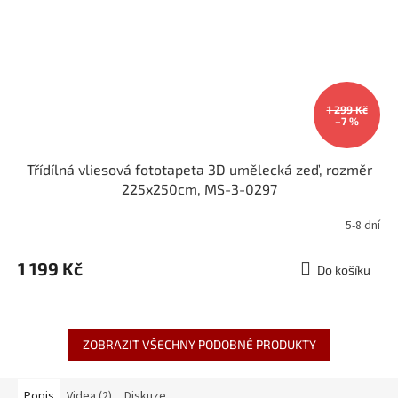
1 299 Kč
–7 %
Třídílná vliesová fototapeta 3D umělecká zeď, rozměr
225x250cm, MS-3-0297
5-8 dní
1 199 Kč
Do košíku
ZOBRAZIT VŠECHNY PODOBNÉ PRODUKTY
Popis
Videa (2)
Diskuze