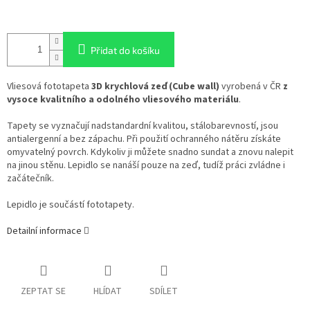
Přidat do košíku
Vliesová fototapeta
3D krychlová zeď (Cube wall)
vyrobená v ČR
z
vysoce kvalitního a odolného vliesového materiálu
.
Tapety se vyznačují nadstandardní kvalitou, stálobarevností, jsou
antialergenní a bez zápachu. Při použití ochranného nátěru získáte
omyvatelný povrch. Kdykoliv ji můžete snadno sundat a znovu nalepit
na jinou stěnu. Lepidlo se nanáší pouze na zeď, tudíž práci zvládne i
začátečník.
Lepidlo je součástí fototapety.
Detailní informace
ZEPTAT SE
HLÍDAT
SDÍLET