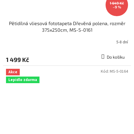
1 649 Kč
–9 %
Pětidílná vliesová fototapeta Dřevěná polena, rozměr
375x250cm, MS-5-0161
5-8 dní
Do košíku
1 499 Kč
Kód:
MS-5-0164
Akce
Lepidlo zdarma