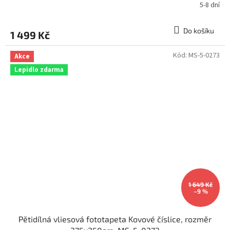
5-8 dní
Do košíku
1 499 Kč
Kód:
MS-5-0273
Akce
Lepidlo zdarma
1 649 Kč
–9 %
Pětidílná vliesová fototapeta Kovové číslice, rozměr