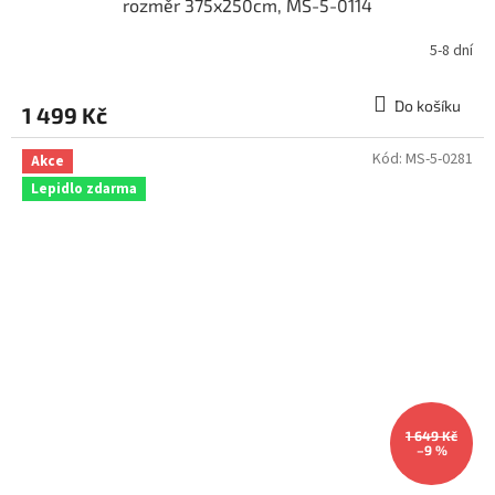
rozměr 375x250cm, MS-5-0114
5-8 dní
Do košíku
1 499 Kč
Kód:
MS-5-0281
Akce
Lepidlo zdarma
1 649 Kč
–9 %