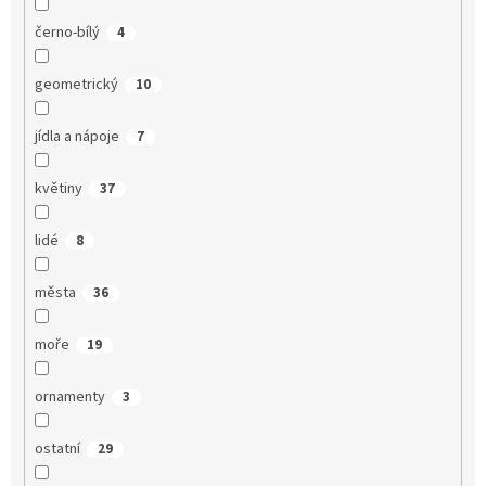
černo-bílý
4
geometrický
10
jídla a nápoje
7
květiny
37
lidé
8
města
36
moře
19
ornamenty
3
ostatní
29