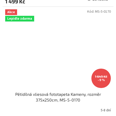
1 499 Kč
Kód:
MS-5-0170
Akce
Lepidlo zdarma
1 649 Kč
–9 %
Pětidílná vliesová fototapeta Kameny, rozměr
375x250cm, MS-5-0170
5-8 dní