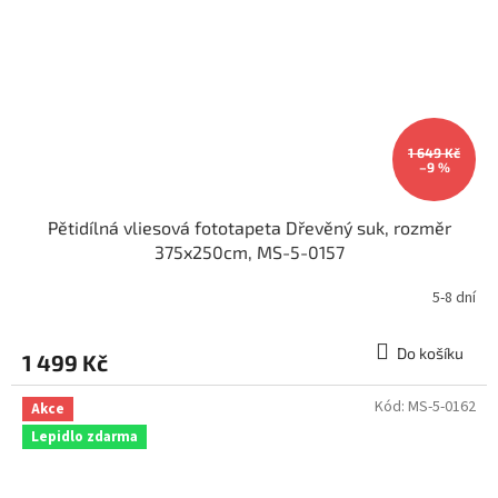
1 649 Kč
–9 %
Pětidílná vliesová fototapeta Dřevěný suk, rozměr
375x250cm, MS-5-0157
5-8 dní
Do košíku
1 499 Kč
Kód:
MS-5-0162
Akce
Lepidlo zdarma