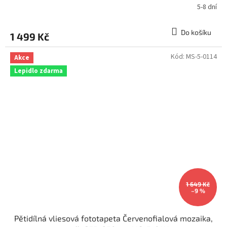
5-8 dní
Do košíku
1 499 Kč
Kód:
MS-5-0114
Akce
Lepidlo zdarma
1 649 Kč
–9 %
Pětidílná vliesová fototapeta Červenofialová mozaika,