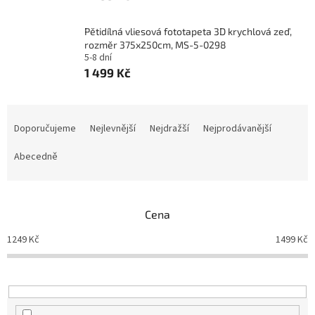
Pětidílná vliesová fototapeta 3D krychlová zeď,
rozměr 375x250cm, MS-5-0298
5-8 dní
1 499 Kč
Ř
a
Doporučujeme
Nejlevnější
Nejdražší
Nejprodávanější
z
e
Abecedně
n
í
p
Cena
r
o
1249
Kč
1499
Kč
d
u
k
t
ů