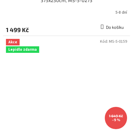
375x250cm, MS-5-0273
5-8 dní
Do košíku
1 499 Kč
Kód:
MS-5-0159
Akce
Lepidlo zdarma
1 649 Kč
–9 %