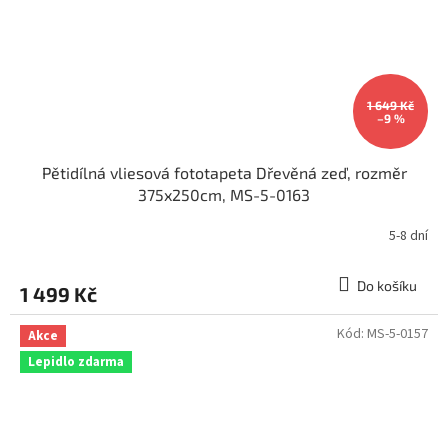
1 649 Kč
–9 %
Pětidílná vliesová fototapeta Dřevěná zeď, rozměr
375x250cm, MS-5-0163
5-8 dní
Do košíku
1 499 Kč
Kód:
MS-5-0157
Akce
Lepidlo zdarma