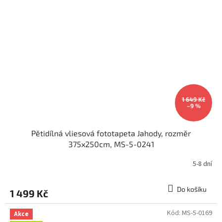
1 649 Kč
–9 %
Pětidílná vliesová fototapeta Jahody, rozměr
375x250cm, MS-5-0241
5-8 dní
Do košíku
1 499 Kč
Kód:
MS-5-0169
Akce