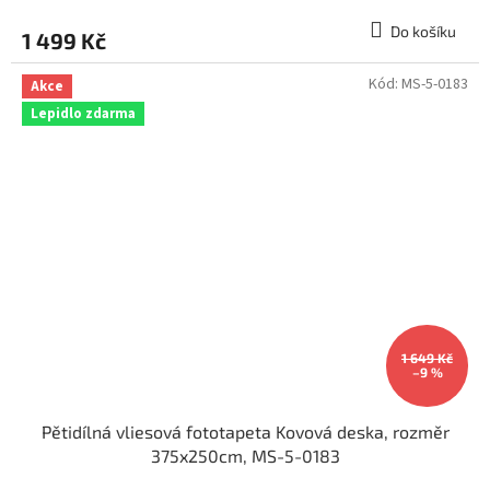
Do košíku
1 499 Kč
Kód:
MS-5-0183
Akce
Lepidlo zdarma
1 649 Kč
–9 %
Pětidílná vliesová fototapeta Kovová deska, rozměr
375x250cm, MS-5-0183