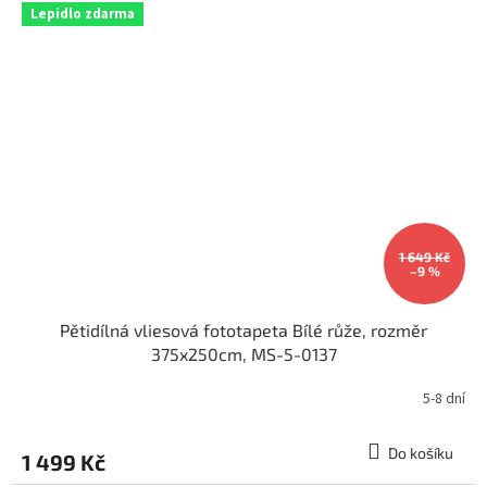
Lepidlo zdarma
1 649 Kč
–9 %
Pětidílná vliesová fototapeta Bílé růže, rozměr
375x250cm, MS-5-0137
5-8 dní
Do košíku
1 499 Kč