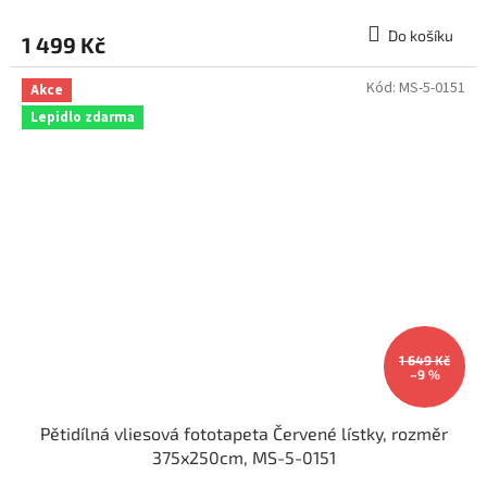
Do košíku
1 499 Kč
Kód:
MS-5-0151
Akce
Lepidlo zdarma
1 649 Kč
–9 %
Pětidílná vliesová fototapeta Červené lístky, rozměr
375x250cm, MS-5-0151