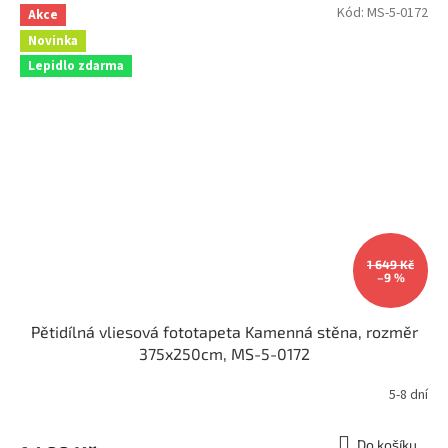
Kód:
MS-5-0172
Akce
Novinka
Lepidlo zdarma
1 649 Kč
–9 %
Pětidílná vliesová fototapeta Kamenná stěna, rozměr
375x250cm, MS-5-0172
5-8 dní
Do košíku