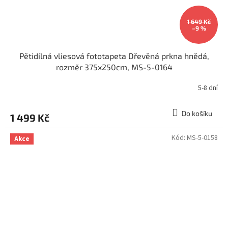
1 649 Kč
–9 %
Pětidílná vliesová fototapeta Dřevěná prkna hnědá,
rozměr 375x250cm, MS-5-0164
5-8 dní
Do košíku
1 499 Kč
Kód:
MS-5-0158
Akce