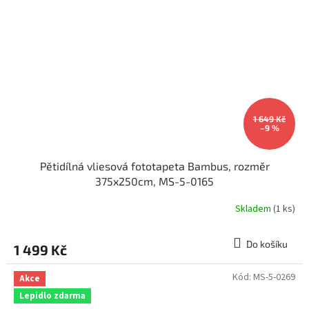
1 649 Kč
–9 %
Pětidílná vliesová fototapeta Bambus, rozměr
375x250cm, MS-5-0165
Skladem
(1 ks)
Do košíku
1 499 Kč
Kód:
MS-5-0269
Akce
Lepidlo zdarma