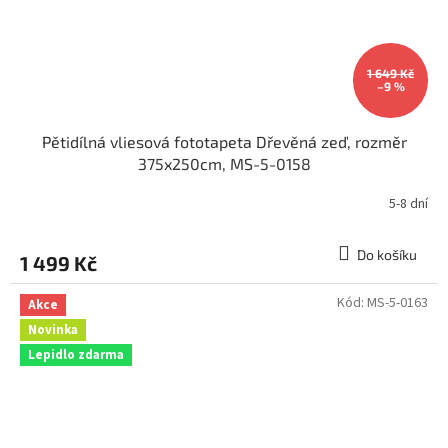
1 649 Kč
–9 %
Pětidílná vliesová fototapeta Dřevěná zeď, rozměr
375x250cm, MS-5-0158
5-8 dní
Do košíku
1 499 Kč
Kód:
MS-5-0163
Akce
Novinka
Lepidlo zdarma