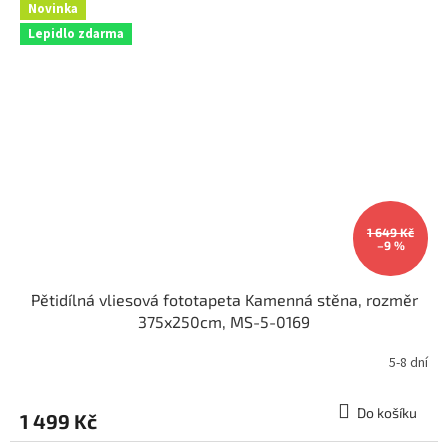
Novinka
Lepidlo zdarma
1 649 Kč
–9 %
Pětidílná vliesová fototapeta Kamenná stěna, rozměr
375x250cm, MS-5-0169
5-8 dní
Do košíku
1 499 Kč