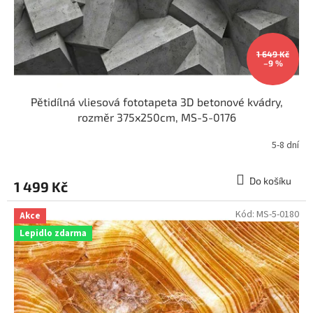
u
k
t
ů
1 649 Kč
–9 %
Pětidílná vliesová fototapeta 3D betonové kvádry,
rozměr 375x250cm, MS-5-0176
5-8 dní
Do košíku
1 499 Kč
Kód:
MS-5-0180
Akce
Lepidlo zdarma