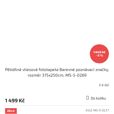
1 649 Kč
–9 %
Pětidílná vliesová fototapeta Barevné poznávací značky,
rozměr 375x250cm, MS-5-0269
5-8 dní
Do košíku
1 499 Kč
Kód:
MS-5-0137
Akce