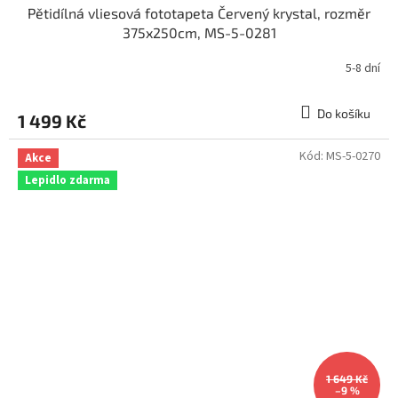
Pětidílná vliesová fototapeta Červený krystal, rozměr
375x250cm, MS-5-0281
5-8 dní
Do košíku
1 499 Kč
Kód:
MS-5-0270
Akce
Lepidlo zdarma
1 649 Kč
–9 %