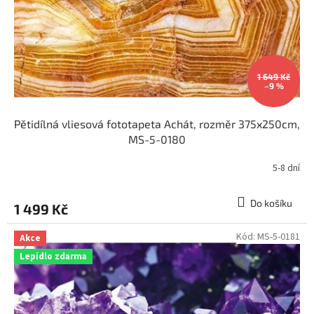
1 649 Kč
–9 %
Pětidílná vliesová fototapeta Achát, rozměr 375x250cm,
MS-5-0180
5-8 dní
Do košíku
1 499 Kč
Kód:
MS-5-0181
Akce
Lepidlo zdarma