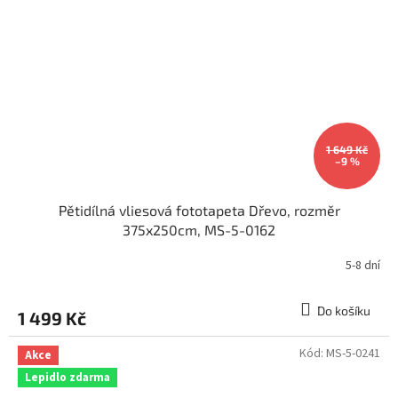
1 649 Kč
–9 %
Pětidílná vliesová fototapeta Dřevo, rozměr
375x250cm, MS-5-0162
5-8 dní
Do košíku
1 499 Kč
Kód:
MS-5-0241
Akce
Lepidlo zdarma