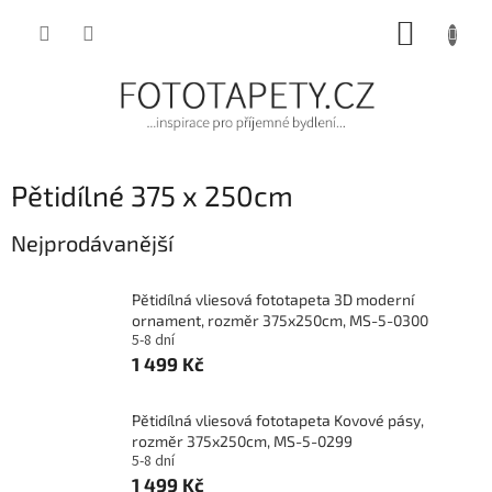
Přejít
NÁKUP
na
obsah
KOŠÍK
Pětidílné 375 x 250cm
Nejprodávanější
Pětidílná vliesová fototapeta 3D moderní
ornament, rozměr 375x250cm, MS-5-0300
5-8 dní
1 499 Kč
Pětidílná vliesová fototapeta Kovové pásy,
rozměr 375x250cm, MS-5-0299
5-8 dní
1 499 Kč