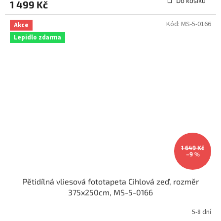
Do košíku
1 499 Kč
je
2,7
z
Kód:
MS-5-0166
Akce
5
Lepidlo zdarma
hvězdiček.
1 649 Kč
–9 %
Pětidílná vliesová fototapeta Cihlová zeď, rozměr
375x250cm, MS-5-0166
5-8 dní