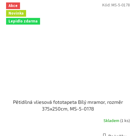
Kód:
MS-5-0178
Akce
Novinka
Lepidlo zdarma
Pětidílná vliesová fototapeta Bílý mramor, rozměr
375x250cm, MS-5-0178
Skladem
(1 ks)
Průměrné
hodnocení
produktu