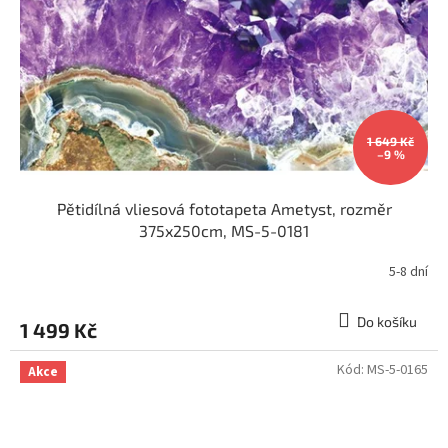
1 649 Kč
–9 %
Pětidílná vliesová fototapeta Ametyst, rozměr
375x250cm, MS-5-0181
5-8 dní
Do košíku
1 499 Kč
Kód:
MS-5-0165
Akce