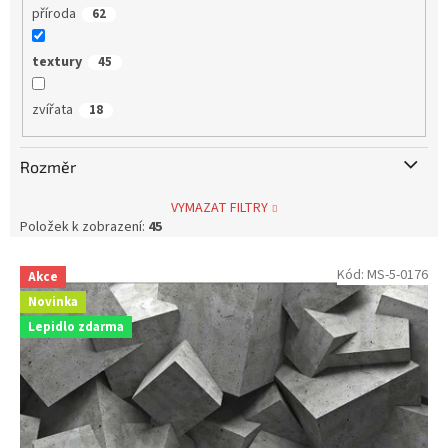
příroda
62
textury
45
zvířata
18
Rozměr
VYMAZAT FILTRY
Položek k zobrazení:
45
V
Kód:
MS-5-0176
Akce
ý
Novinka
p
Lepidlo zdarma
i
s
p
r
o
d