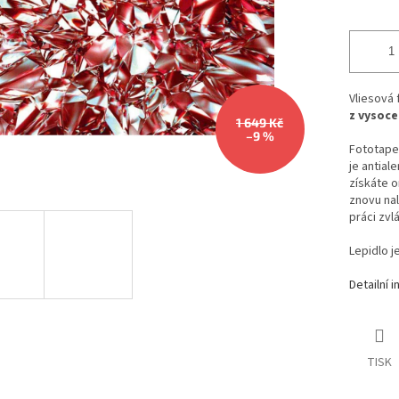
Vliesová
z vysoce
1 649 Kč
–9 %
Fototapet
je antial
získáte o
znovu nal
práci zvl
Lepidlo j
Detailní 
TISK