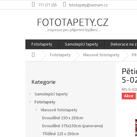
Přejít
777 277 155
fototapety@seznam.cz
na
obsah
Fototapety
Samolepící tapety
Dekorace na z
Domů
Fototapety
Vliesové fototapety
Pě
P
Pěti
o
Přeskočit
s
5-0
Kategorie
kategorie
t
MS-5-02
r
Samolepící tapety
Akce
a
Fototapety
n
Vliesové fototapety
n
í
Dvoudílné 150 x 250cm
p
Dvoudílné 375x150cm (panorama)
a
Třídílné 225 x 250cm