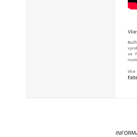
Vlie
Buďt
vyrob
ve f
rozm
Více
Foto
Z
á
p
a
t
INFORM
í