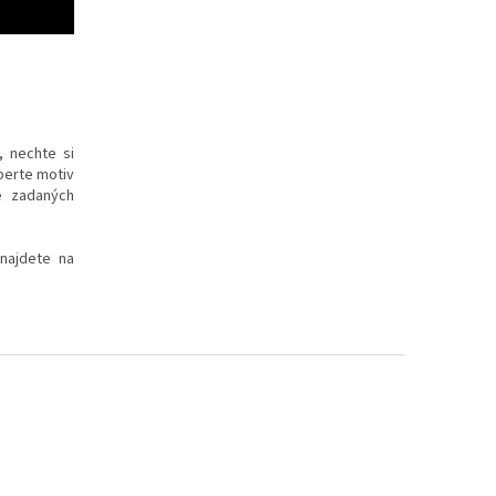
, nechte si
yberte motiv
e zadaných
 najdete na