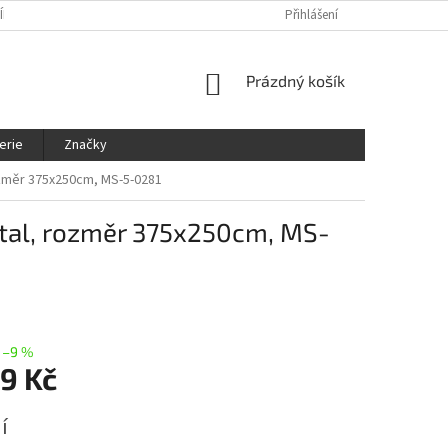
ÍNKY
OCHRANA OSOBNÍCH ÚDAJŮ
KDE NÁS NAJDETE
Přihlášení
SLEDOVÁ
NÁKUPNÍ
Prázdný košík
KOŠÍK
erie
Značky
rozměr 375x250cm, MS-5-0281
ystal, rozměr 375x250cm, MS-
–9 %
9 Kč
í