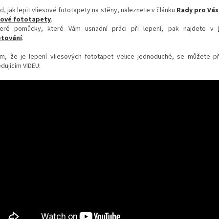
d, jak lepit vliesové fototapety na stěny, naleznete v článku
Rady pro Vás
sové fototapety
.
eré pomůcky, které Vám usnadní práci při lepení, pak najdete v
tování
.
m, že je lepení vliesových fototapet velice jednoduché, se můžete p
dujícím VIDEU: