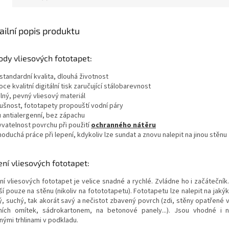
ailní popis produktu
dy vliesových fototapet:
standardní kvalita, dlouhá životnost
oce kvalitní digitální tisk zaručující stálobarevnost
lný, pevný vliesový materiál
dušnost, fototapety propouští vodní páry
u antialergenní, bez zápachu
yvatelnost povrchu při použití
ochranného nátěru
noduchá práce při lepení, kdykoliv lze sundat a znovu nalepit na jinou stěnu
ní vliesových fototapet:
ní vliesových fototapet je velice snadné a rychlé. Zvládne ho i začátečník
í pouze na stěnu (nikoliv na fotototapetu). Fototapetu lze nalepit na jakýk
ý, suchý, tak akorát savý a nečistot zbavený povrch (zdi, stěny opatřené 
řních omítek, sádrokartonem, na betonové panely...). Jsou vhodné i
nými trhlinami v podkladu.