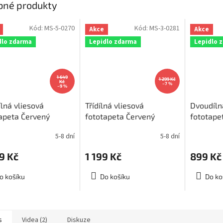
bné produkty
Kód:
MS-5-0270
Kód:
MS-3-0281
Akce
Akce
dlo zdarma
Lepidlo zdarma
Lepidlo 
1 649
1 299 Kč
Kč
–7 %
–9 %
ílná vliesová
Třídílná vliesová
Dvoudíln
apeta Červený
fototapeta Červený
fototape
, rozměr
krystal, rozměr
krystal, 
5-8 dní
5-8 dní
250cm, MS-5-0270
225x250cm, MS-3-0281
150x250
9 Kč
1 199 Kč
899 Kč
o košíku
Do košíku
Do ko
s
Videa (2)
Diskuze