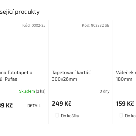
sející produkty
Kód:
0002-35
Kód:
803332 SB
na fototapet a
Tapetovací kartáč
Váleček 
ů, Pufas
300x26mm
180mm
tenschutz
Skladem
(2 ks)
3 dny
249 Kč
159 Kč
9 Kč
DETAIL
Do košíku
Do ko