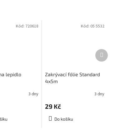
Kód:
720618
Kód:
05 5532
Další
produkt
na lepidlo
Zakrývací fólie Standard
4x5m
3 dny
3 dny
29 Kč
šíku
Do košíku