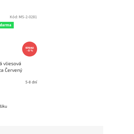
Kód:
MS-2-0281
zdarma
979 Kč
–8 %
á vliesová
ta Červený
rozměr
5-8 dní
cm, MS-2-0281
šíku