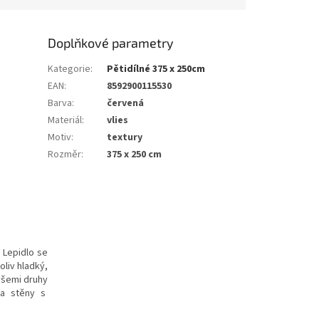
Doplňkové parametry
Kategorie
:
Pětidílné 375 x 250cm
EAN
:
8592900115530
Barva
:
červená
Materiál
:
vlies
Motiv
:
textury
Rozměr
:
375 x 250 cm
. Lepidlo se
oliv hladký,
všemi druhy
 na stěny s