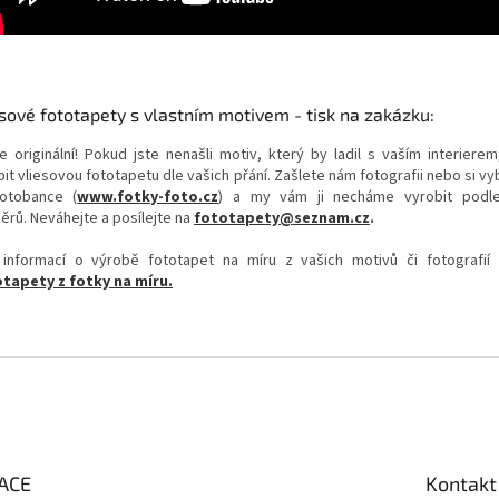
sové fototapety s vlastním motivem - tisk na zakázku:
e originální! Pokud jste nenašli motiv, který by ladil s vaším interierem
it vliesovou fototapetu dle vašich přání. Zašlete nám fotografii nebo si v
otobance (
www.fotky-foto.cz
) a my vám ji necháme vyrobit podl
ěrů. Neváhejte a posílejte na
fototapety@seznam.cz
.
 informací o výrobě fototapet na míru z vašich motivů či fotografií
tapety z fotky na míru.
ACE
Kontakt