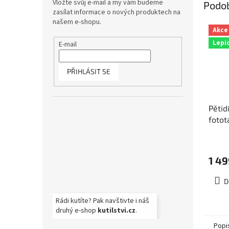
Vložte svůj e-mail a my vám budeme
Podo
zasílat informace o nových produktech na
našem e-shopu.
Akce
Lepi
E-mail
PŘIHLÁSIT SE
Pětid
fotot
potah
375x
1 49
D
Rádi kutíte? Pak navštivte i náš
druhý e-shop
kutilstvi.cz
.
Popi