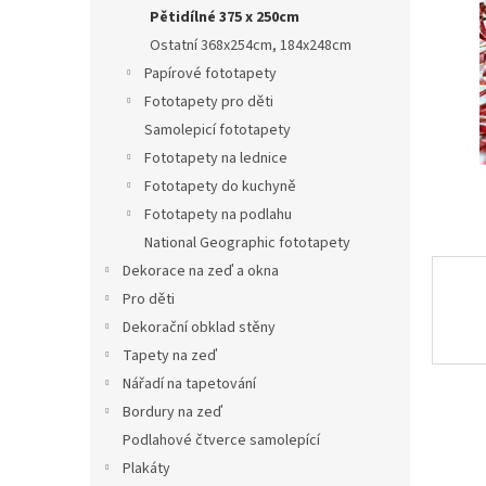
n
Pětidílné 375 x 250cm
e
Ostatní 368x254cm, 184x248cm
l
Papírové fototapety
Fototapety pro děti
Samolepicí fototapety
Fototapety na lednice
Fototapety do kuchyně
Fototapety na podlahu
National Geographic fototapety
Dekorace na zeď a okna
Pro děti
Dekorační obklad stěny
Tapety na zeď
Nářadí na tapetování
Bordury na zeď
Podlahové čtverce samolepící
Plakáty