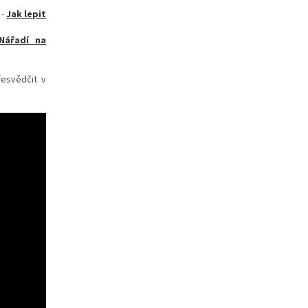
-
Jak lepit
Nářadí na
řesvědčit v