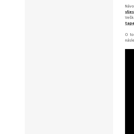
Návo
vlie
Vešk
tape
O to
násle