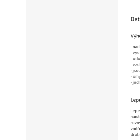
Det
Výho
- nad
- vys
- odo
- vz
- jso
- om
- jed
Lepe
Lepe
nanáš
rovn
vnit
drob