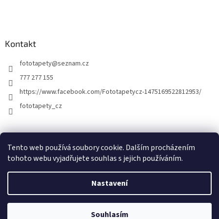
Kontakt
fototapety
@
seznam.cz
777 277 155
https://www.facebook.com/Fototapetycz-1475169522812953/
fototapety_cz
Kutilství.cz
Tento web používá soubory cookie. Dalším procházením
tohoto webu vyjadřujete souhlas s jejich používáním.
Nastavení
Vytvořil Shoptet
Souhlasím
Copyright 2026
FOTOTAPETY.CZ
. Všechna práva vyhrazena.