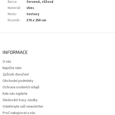
Barva
:
červená, růžová
Materiál
:
vlies
Motiv
:
textury
Rozměr
:
375 x 250 cm
Z
á
p
a
INFORMACE
t
O nás
í
Napište nám
Způsob doručení
Obchodní podmínky
Ochrana osobních údajů
Kde nás najdete
Sledování trasy zásilky
Odebírejte náš newsletter
Proč nakupovat u nás