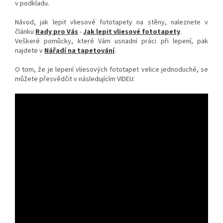
v podkladu.
Návod, jak lepit vliesové fototapety na stěny, naleznete v
článku
Rady pro Vás
-
Jak lepit vliesové fototapety
.
Veškeré pomůcky, které Vám usnadní práci při lepení, pak
najdete v
Nářadí na tapetování
.
O tom, že je lepení vliesových fototapet velice jednoduché, se
můžete přesvědčit v následujícím VIDEU: