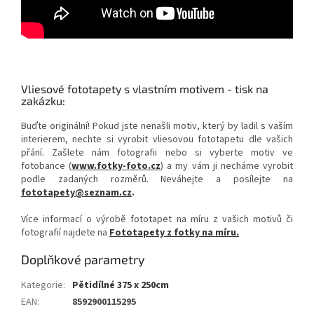
Vliesové fototapety s vlastním motivem - tisk na
zakázku:
Buďte originální! Pokud jste nenašli motiv, který by ladil s vaším
interierem, nechte si vyrobit vliesovou fototapetu dle vašich
přání. Zašlete nám fotografii nebo si vyberte motiv ve
fotobance (
www.fotky-foto.cz
) a my vám ji necháme vyrobit
podle zadaných rozměrů. Neváhejte a posílejte na
fototapety@seznam.cz
.
Více informací o výrobě fototapet na míru z vašich motivů či
fotografií najdete na
Fototapety z fotky na míru.
Doplňkové parametry
Kategorie
:
Pětidílné 375 x 250cm
EAN
:
8592900115295