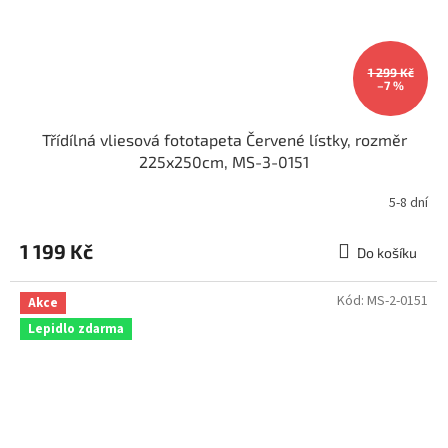
1 299 Kč
–7 %
Třídílná vliesová fototapeta Červené lístky, rozměr
225x250cm, MS-3-0151
5-8 dní
1 199 Kč
Do košíku
Kód:
MS-2-0151
Akce
Lepidlo zdarma