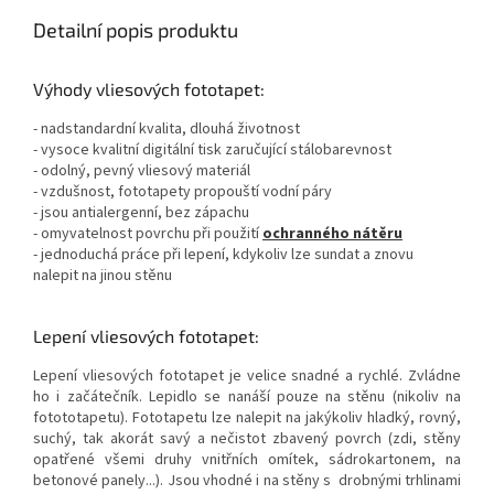
Detailní popis produktu
Výhody vliesových fototapet:
- nadstandardní kvalita, dlouhá životnost
- vysoce kvalitní digitální tisk zaručující stálobarevnost
- odolný, pevný vliesový materiál
- vzdušnost, fototapety propouští vodní páry
- jsou antialergenní, bez zápachu
- omyvatelnost povrchu při použití
ochranného nátěru
- jednoduchá práce při lepení, kdykoliv lze sundat a znovu
nalepit na jinou stěnu
Lepení vliesových fototapet:
Lepení vliesových fototapet je velice snadné a rychlé. Zvládne
ho i začátečník. Lepidlo se nanáší pouze na stěnu (nikoliv na
fotototapetu). Fototapetu lze nalepit na jakýkoliv hladký, rovný,
suchý, tak akorát savý a nečistot zbavený povrch (zdi, stěny
opatřené všemi druhy vnitřních omítek, sádrokartonem, na
betonové panely...). Jsou vhodné i na stěny s drobnými trhlinami