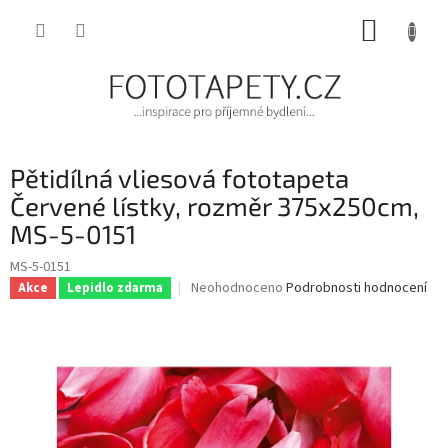
Přejít
NÁKUP
na
obsah
KOŠÍK
Pětidílná vliesová fototapeta
Červené lístky, rozměr 375x250cm,
MS-5-0151
MS-5-0151
Průměrné
Neohodnoceno
Podrobnosti hodnocení
Akce
Lepidlo zdarma
hodnocení
produktu
je
0,0
z
5
hvězdiček.