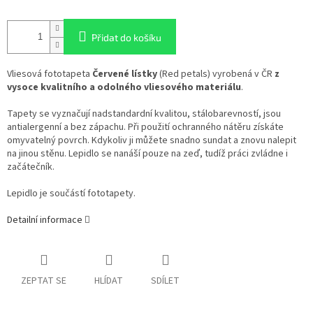
Přidat do košíku
Vliesová fototapeta
Červené lístky
(Red petals) vyrobená v ČR
z
vysoce kvalitního a odolného vliesového materiálu
.
Tapety se vyznačují nadstandardní kvalitou, stálobarevností, jsou
antialergenní a bez zápachu. Při použití ochranného nátěru získáte
omyvatelný povrch. Kdykoliv ji můžete snadno sundat a znovu nalepit
na jinou stěnu. Lepidlo se nanáší pouze na zeď, tudíž práci zvládne i
začátečník.
Lepidlo je součástí fototapety.
Detailní informace
ZEPTAT SE
HLÍDAT
SDÍLET