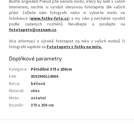
Buďte originální! Pokud jste nenašli motiv, který by ladil s vaším
interierem, nechte si vyrobit vliesovou fototapetu dle vašich
přání. Zašlete nám fotografii nebo si vyberte motiv ve
fotobance (
www.fotky-foto.cz
) a my vám ji necháme vyrobit
podle zadaných rozměrů. Neváhejte a posílejte na
fototapety@seznam.cz
.
Více informací o výrobě fototapet na míru z vašich motivů či
fotografií najdete na
Fototapety z fotky na míru.
Doplňkové parametry
Kategorie
:
Pětidílné 375 x 250cm
EAN
:
8592900114984
Barva
:
béžová
Materiál
:
vlies
Motiv
:
ostatní
Rozměr
:
375 x 250 cm
Z
á