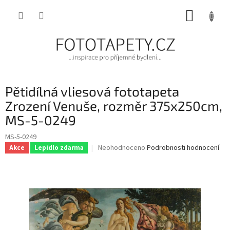
Přejít
NÁKUP
na
obsah
KOŠÍK
Pětidílná vliesová fototapeta
Zrození Venuše, rozměr 375x250cm,
MS-5-0249
MS-5-0249
Průměrné
Neohodnoceno
Podrobnosti hodnocení
Akce
Lepidlo zdarma
hodnocení
produktu
je
0,0
z
5
hvězdiček.