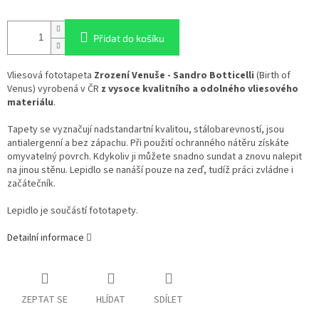
Přidat do košíku
Vliesová fototapeta
Zrození Venuše - Sandro Botticelli
(Birth of
Venus) vyrobená v ČR
z vysoce kvalitního a odolného vliesového
materiálu
.
Tapety se vyznačují nadstandartní kvalitou, stálobarevností, jsou
antialergenní a bez zápachu. Při použití ochranného nátěru získáte
omyvatelný povrch. Kdykoliv ji můžete snadno sundat a znovu nalepit
na jinou stěnu. Lepidlo se nanáší pouze na zeď, tudíž práci zvládne i
začátečník.
Lepidlo je součástí fototapety.
Detailní informace
ZEPTAT SE
HLÍDAT
SDÍLET