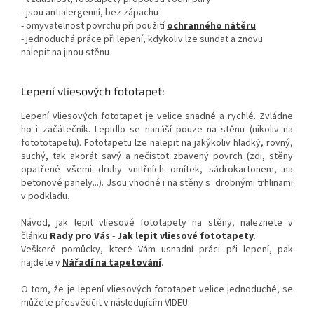
- jsou antialergenní, bez zápachu
- omyvatelnost povrchu při použití
ochranného nátěru
- jednoduchá práce při lepení, kdykoliv lze sundat a znovu
nalepit na jinou stěnu
Lepení vliesových fototapet:
Lepení vliesových fototapet je velice snadné a rychlé. Zvládne
ho i začátečník. Lepidlo se nanáší pouze na stěnu (nikoliv na
fotototapetu). Fototapetu lze nalepit na jakýkoliv hladký, rovný,
suchý, tak akorát savý a nečistot zbavený povrch (zdi, stěny
opatřené všemi druhy vnitřních omítek, sádrokartonem, na
betonové panely...). Jsou vhodné i na stěny s drobnými trhlinami
v podkladu.
Návod, jak lepit vliesové fototapety na stěny, naleznete v
článku
Rady pro Vás
-
Jak lepit vliesové fototapety
.
Veškeré pomůcky, které Vám usnadní práci při lepení, pak
najdete v
Nářadí na tapetování
.
O tom, že je lepení vliesových fototapet velice jednoduché, se
můžete přesvědčit v následujícím VIDEU: