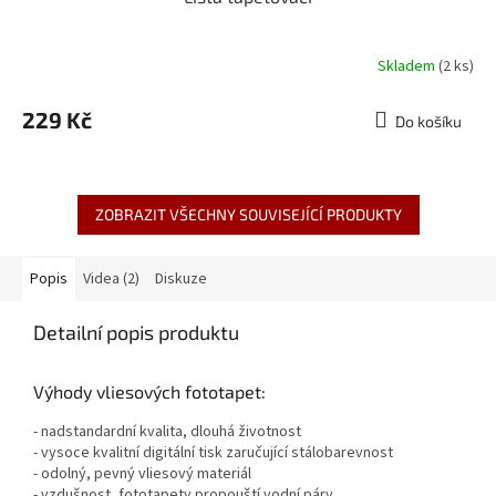
Skladem
(2 ks)
Průměrné
hodnocení
produktu
229 Kč
Do košíku
je
1,7
z
5
hvězdiček.
ZOBRAZIT VŠECHNY SOUVISEJÍCÍ PRODUKTY
Popis
Videa (2)
Diskuze
Detailní popis produktu
Výhody vliesových fototapet:
- nadstandardní kvalita, dlouhá životnost
- vysoce kvalitní digitální tisk zaručující stálobarevnost
- odolný, pevný vliesový materiál
- vzdušnost, fototapety propouští vodní páry