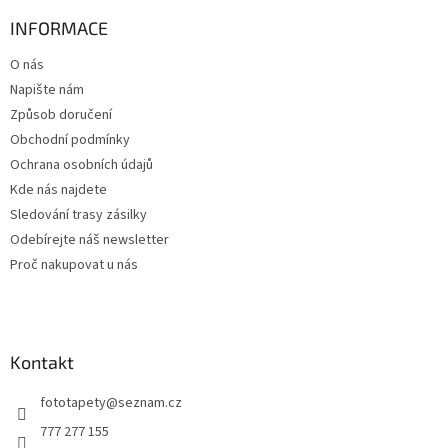
p
a
INFORMACE
t
O nás
í
Napište nám
Způsob doručení
Obchodní podmínky
Ochrana osobních údajů
Kde nás najdete
Sledování trasy zásilky
Odebírejte náš newsletter
Proč nakupovat u nás
Kontakt
fototapety
@
seznam.cz
777 277 155