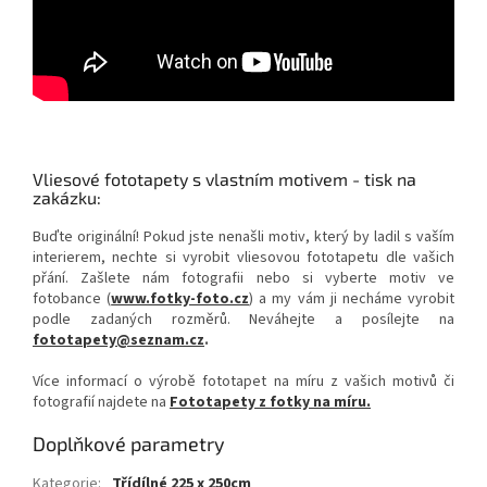
Vliesové fototapety s vlastním motivem - tisk na
zakázku:
Buďte originální! Pokud jste nenašli motiv, který by ladil s vaším
interierem, nechte si vyrobit vliesovou fototapetu dle vašich
přání. Zašlete nám fotografii nebo si vyberte motiv ve
fotobance (
www.fotky-foto.cz
) a my vám ji necháme vyrobit
podle zadaných rozměrů. Neváhejte a posílejte na
fototapety@seznam.cz
.
Více informací o výrobě fototapet na míru z vašich motivů či
fotografií najdete na
Fototapety z fotky na míru.
Doplňkové parametry
Kategorie
:
Třídílné 225 x 250cm