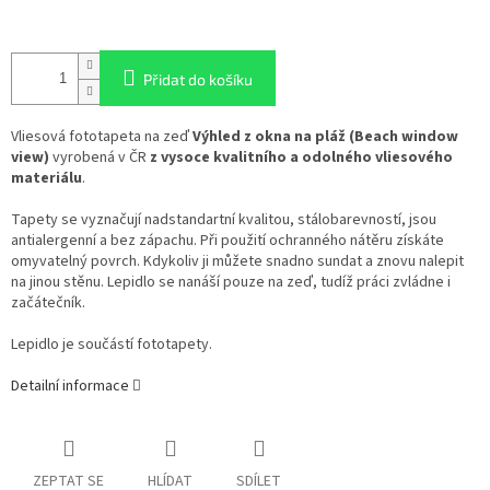
Přidat do košíku
Vliesová fototapeta na zeď
Výhled z okna na pláž (Beach window
view)
vyrobená v ČR
z vysoce kvalitního a odolného vliesového
materiálu
.
Tapety se vyznačují nadstandartní kvalitou, stálobarevností, jsou
antialergenní a bez zápachu. Při použití ochranného nátěru získáte
omyvatelný povrch. Kdykoliv ji můžete snadno sundat a znovu nalepit
na jinou stěnu. Lepidlo se nanáší pouze na zeď, tudíž práci zvládne i
začátečník.
Lepidlo je součástí fototapety.
Detailní informace
ZEPTAT SE
HLÍDAT
SDÍLET