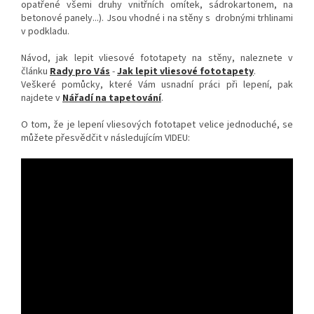
opatřené všemi druhy vnitřních omítek, sádrokartonem, na
betonové panely...). Jsou vhodné i na stěny s drobnými trhlinami
v podkladu.
Návod, jak lepit vliesové fototapety na stěny, naleznete v
článku
Rady pro Vás
-
Jak lepit vliesové fototapety
.
Veškeré pomůcky, které Vám usnadní práci při lepení, pak
najdete v
Nářadí na tapetování
.
O tom, že je lepení vliesových fototapet velice jednoduché, se
můžete přesvědčit v následujícím VIDEU: