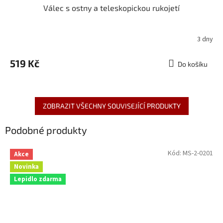
Válec s ostny a teleskopickou rukojetí
3 dny
519 Kč
Do košíku
ZOBRAZIT VŠECHNY SOUVISEJÍCÍ PRODUKTY
Podobné produkty
Kód:
MS-2-0201
Akce
Novinka
Lepidlo zdarma