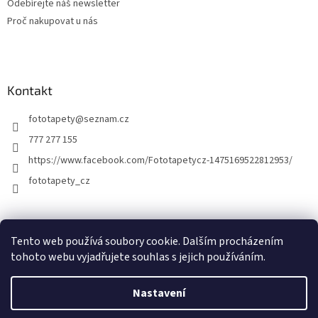
Odebírejte náš newsletter
Proč nakupovat u nás
Kontakt
fototapety
@
seznam.cz
777 277 155
https://www.facebook.com/Fototapetycz-1475169522812953/
fototapety_cz
Kutilství.cz
Tento web používá soubory cookie. Dalším procházením
tohoto webu vyjadřujete souhlas s jejich používáním.
Nastavení
Vytvořil Shoptet