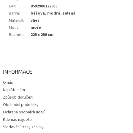
EAN
:
8592900122033
Barva
:
béžová, modrá, zelená
Materiál
:
vlies
Motiv
:
moře
Rozměr
:
225 x 250 cm
Z
á
p
a
INFORMACE
t
O nás
í
Napište nám
Způsob doručení
Obchodní podmínky
Ochrana osobních údajů
Kde nás najdete
Sledování trasy zásilky