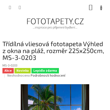
Přejít
NÁKUP
na
obsah
KOŠÍK
Třídílná vliesová fototapeta Výhled
z okna na pláž, rozměr 225x250cm,
MS-3-0203
MS-3-0203
Akce
Novinka
Lepidlo zdarma
Průměrné
Neohodnoceno
Podrobnosti hodnocení
hodnocení
produktu
je
0,0
z
5
hvězdiček.