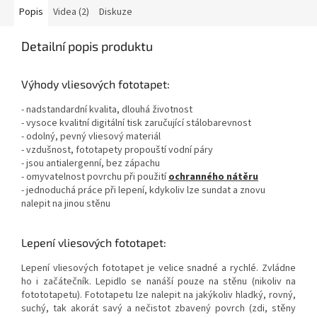
Popis
Videa (2)
Diskuze
Detailní popis produktu
Výhody vliesových fototapet:
- nadstandardní kvalita, dlouhá životnost
- vysoce kvalitní digitální tisk zaručující stálobarevnost
- odolný, pevný vliesový materiál
- vzdušnost, fototapety propouští vodní páry
- jsou antialergenní, bez zápachu
- omyvatelnost povrchu při použití
ochranného nátěru
- jednoduchá práce při lepení, kdykoliv lze sundat a znovu
nalepit na jinou stěnu
Lepení vliesových fototapet:
Lepení vliesových fototapet je velice snadné a rychlé. Zvládne
ho i začátečník. Lepidlo se nanáší pouze na stěnu (nikoliv na
fotototapetu). Fototapetu lze nalepit na jakýkoliv hladký, rovný,
suchý, tak akorát savý a nečistot zbavený povrch (zdi, stěny