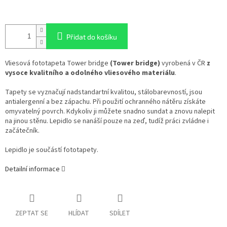
Přidat do košíku
Vliesová fototapeta Tower bridge
(Tower bridge)
vyrobená v ČR
z
vysoce kvalitního a odolného vliesového materiálu
.
Tapety se vyznačují nadstandartní kvalitou, stálobarevností, jsou
antialergenní a bez zápachu. Při použití ochranného nátěru získáte
omyvatelný povrch. Kdykoliv ji můžete snadno sundat a znovu nalepit
na jinou stěnu. Lepidlo se nanáší pouze na zeď, tudíž práci zvládne i
začátečník.
Lepidlo je součástí fototapety.
Detailní informace
ZEPTAT SE
HLÍDAT
SDÍLET