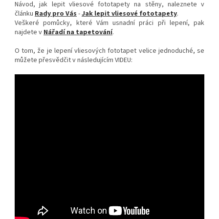
Návod, jak lepit vliesové fototapety na stěny, naleznete v
článku
Rady pro Vás
-
Jak lepit vliesové fototapety
.
Veškeré pomůcky, které Vám usnadní práci při lepení, pak
najdete v
Nářadí na tapetování
.
O tom, že je lepení vliesových fototapet velice jednoduché, se
můžete přesvědčit v následujícím VIDEU: