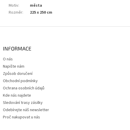
Motiv
:
města
Rozměr
:
225 x 250 cm
Z
á
p
a
INFORMACE
t
O nás
í
Napište nám
Způsob doručení
Obchodní podmínky
Ochrana osobních údajů
Kde nás najdete
Sledování trasy zásilky
Odebírejte náš newsletter
Proč nakupovat u nás