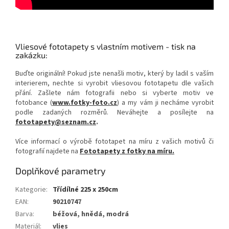
Vliesové fototapety s vlastním motivem - tisk na
zakázku:
Buďte originální! Pokud jste nenašli motiv, který by ladil s vaším
interierem, nechte si vyrobit vliesovou fototapetu dle vašich
přání. Zašlete nám fotografii nebo si vyberte motiv ve
fotobance (
www.fotky-foto.cz
) a my vám ji necháme vyrobit
podle zadaných rozměrů. Neváhejte a posílejte na
fototapety@seznam.cz
.
Více informací o výrobě fototapet na míru z vašich motivů či
fotografií najdete na
Fototapety z fotky na míru.
Doplňkové parametry
Kategorie
:
Třídílné 225 x 250cm
EAN
:
90210747
Barva
:
béžová, hnědá, modrá
Materiál
:
vlies