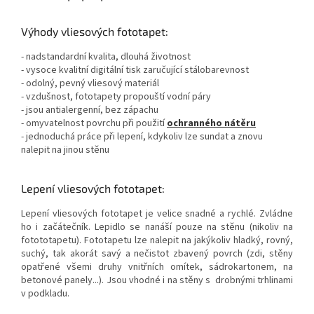
Výhody vliesových fototapet:
- nadstandardní kvalita, dlouhá životnost
- vysoce kvalitní digitální tisk zaručující stálobarevnost
- odolný, pevný vliesový materiál
- vzdušnost, fototapety propouští vodní páry
- jsou antialergenní, bez zápachu
- omyvatelnost povrchu při použití
ochranného nátěru
- jednoduchá práce při lepení, kdykoliv lze sundat a znovu
nalepit na jinou stěnu
Lepení vliesových fototapet:
Lepení vliesových fototapet je velice snadné a rychlé. Zvládne
ho i začátečník. Lepidlo se nanáší pouze na stěnu (nikoliv na
fotototapetu). Fototapetu lze nalepit na jakýkoliv hladký, rovný,
suchý, tak akorát savý a nečistot zbavený povrch (zdi, stěny
opatřené všemi druhy vnitřních omítek, sádrokartonem, na
betonové panely...). Jsou vhodné i na stěny s drobnými trhlinami
v podkladu.