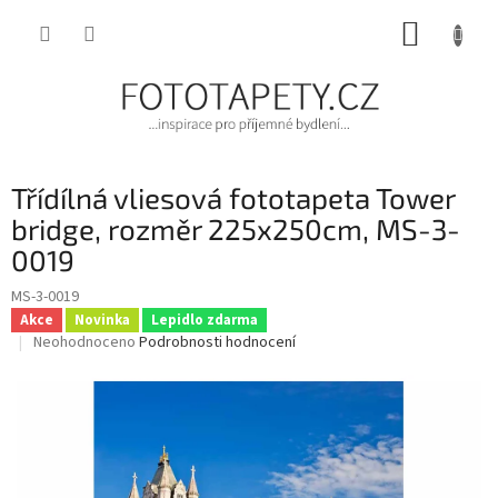
Přejít
NÁKUP
na
obsah
KOŠÍK
Třídílná vliesová fototapeta Tower
bridge, rozměr 225x250cm, MS-3-
0019
MS-3-0019
Akce
Novinka
Lepidlo zdarma
Průměrné
Neohodnoceno
Podrobnosti hodnocení
hodnocení
produktu
je
0,0
z
5
hvězdiček.