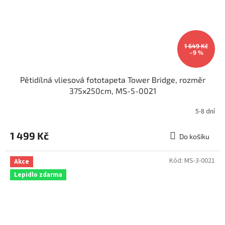
1 649 Kč
–9 %
Pětidílná vliesová fototapeta Tower Bridge, rozměr
375x250cm, MS-5-0021
5-8 dní
1 499 Kč
Do košíku
Kód:
MS-3-0021
Akce
Lepidlo zdarma