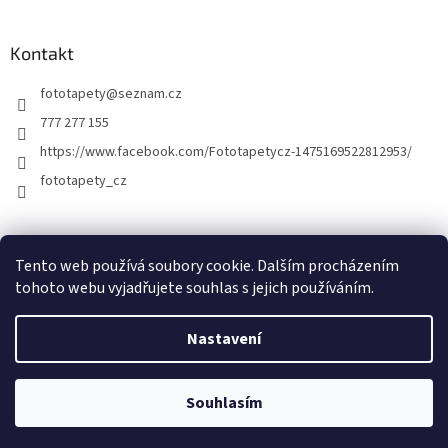
Kontakt
fototapety
@
seznam.cz
777 277 155
https://www.facebook.com/Fototapetycz-1475169522812953/
fototapety_cz
Kutilství.cz
Tento web používá soubory cookie. Dalším procházením
tohoto webu vyjadřujete souhlas s jejich používáním.
Nastavení
Vytvořil Shoptet
Souhlasím
Copyright 2026
FOTOTAPETY.CZ
. Všechna práva vyhrazena.