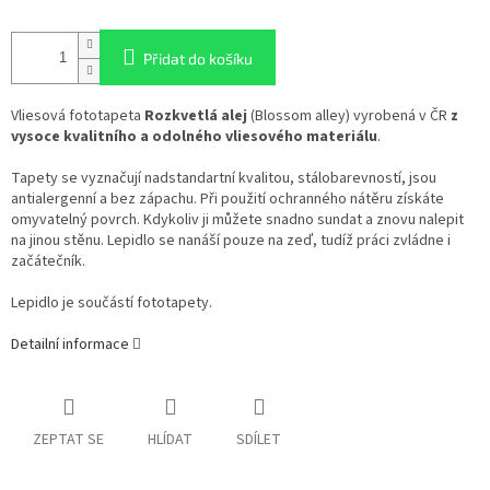
Přidat do košíku
Vliesová fototapeta
Rozkvetlá alej
(Blossom alley) vyrobená v ČR
z
vysoce kvalitního a odolného vliesového materiálu
.
Tapety se vyznačují nadstandartní kvalitou, stálobarevností, jsou
antialergenní a bez zápachu. Při použití ochranného nátěru získáte
omyvatelný povrch. Kdykoliv ji můžete snadno sundat a znovu nalepit
na jinou stěnu. Lepidlo se nanáší pouze na zeď, tudíž práci zvládne i
začátečník.
Lepidlo je součástí fototapety.
Detailní informace
ZEPTAT SE
HLÍDAT
SDÍLET