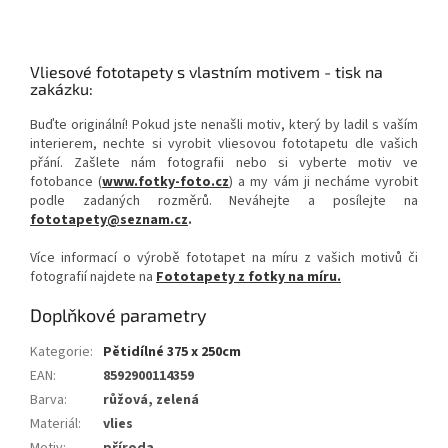
Vliesové fototapety s vlastním motivem - tisk na
zakázku:
Buďte originální! Pokud jste nenašli motiv, který by ladil s vaším
interierem, nechte si vyrobit vliesovou fototapetu dle vašich
přání. Zašlete nám fotografii nebo si vyberte motiv ve
fotobance (
www.fotky-foto.cz
) a my vám ji necháme vyrobit
podle zadaných rozměrů. Neváhejte a posílejte na
fototapety@seznam.cz
.
Více informací o výrobě fototapet na míru z vašich motivů či
fotografií najdete na
Fototapety z fotky na míru.
Doplňkové parametry
Kategorie
:
Pětidílné 375 x 250cm
EAN
:
8592900114359
Barva
:
růžová, zelená
Materiál
:
vlies