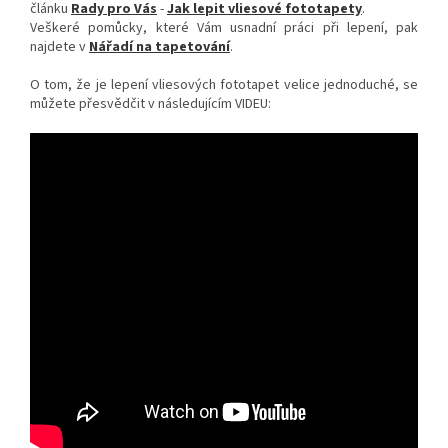
článku
Rady pro Vás
-
Jak lepit vliesové fototapety
.
Veškeré pomůcky, které Vám usnadní práci při lepení, pak
najdete v
Nářadí na tapetování
.
O tom, že je lepení vliesových fototapet velice jednoduché, se
můžete přesvědčit v následujícím VIDEU: