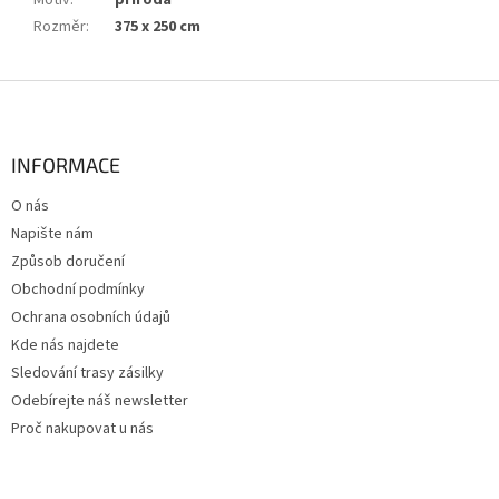
Motiv
:
příroda
Rozměr
:
375 x 250 cm
Z
á
p
a
INFORMACE
t
O nás
í
Napište nám
Způsob doručení
Obchodní podmínky
Ochrana osobních údajů
Kde nás najdete
Sledování trasy zásilky
Odebírejte náš newsletter
Proč nakupovat u nás