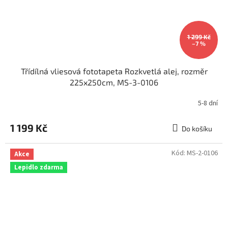
1 299 Kč
–7 %
Třídílná vliesová fototapeta Rozkvetlá alej, rozměr
225x250cm, MS-3-0106
5-8 dní
1 199 Kč
Do košíku
Kód:
MS-2-0106
Akce
Lepidlo zdarma