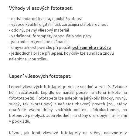
Výhody vliesových fototapet:
- nadstandardní kvalita, dlouhá životnost
- vysoce kvalitní digitální tisk zaručující stálobarevnost
- odolný, pevný vliesový materiál
- vzdušnost, fototapety propouští vodní páry
- jsou antialergenní, bez zápachu
- omyvatelnost povrchu při použití
ochranného nátěru
- jednoduchá práce při lepení, kdykoliv lze sundat a znovu
nalepit na jinou stěnu
Lepení vliesových fototapet:
Lepení vliesových fototapet je velice snadné a rychlé. Zvládne
ho i začátečník. Lepidlo se nanáší pouze na stěnu (nikoliv na
fotototapetu). Fototapetu lze nalepit na jakýkoliv hladký, rovný,
suchý, tak akorát savý a nečistot zbavený povrch (zdi, stěny
opatřené všemi druhy vnitřních omítek, sádrokartonem, na
betonové panely...). Jsou vhodné i na stěny s drobnými trhlinami
v podkladu.
Návod, jak lepit vliesové fototapety na stěny, naleznete v