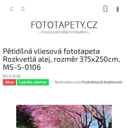
Přejít
NÁKUP
na
obsah
KOŠÍK
Pětidílná vliesová fototapeta
Rozkvetlá alej, rozměr 375x250cm,
MS-5-0106
MS-5-0106
Průměrné
Neohodnoceno
Podrobnosti hodnocení
Akce
Lepidlo zdarma
hodnocení
produktu
je
0,0
z
5
hvězdiček.