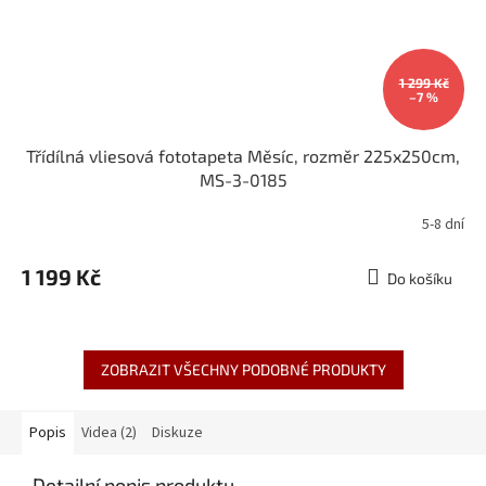
1 299 Kč
–7 %
Třídílná vliesová fototapeta Měsíc, rozměr 225x250cm,
MS-3-0185
5-8 dní
1 199 Kč
Do košíku
ZOBRAZIT VŠECHNY PODOBNÉ PRODUKTY
Popis
Videa (2)
Diskuze
Detailní popis produktu