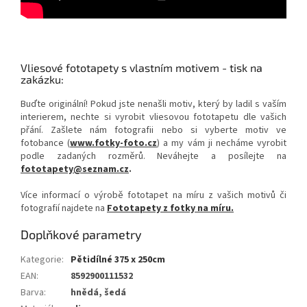
Vliesové fototapety s vlastním motivem - tisk na
zakázku:
Buďte originální! Pokud jste nenašli motiv, který by ladil s vaším
interierem, nechte si vyrobit vliesovou fototapetu dle vašich
přání. Zašlete nám fotografii nebo si vyberte motiv ve
fotobance (
www.fotky-foto.cz
) a my vám ji necháme vyrobit
podle zadaných rozměrů. Neváhejte a posílejte na
fototapety@seznam.cz
.
Více informací o výrobě fototapet na míru z vašich motivů či
fotografií najdete na
Fototapety z fotky na míru.
Doplňkové parametry
Kategorie
:
Pětidílné 375 x 250cm
EAN
:
8592900111532
Barva
:
hnědá, šedá