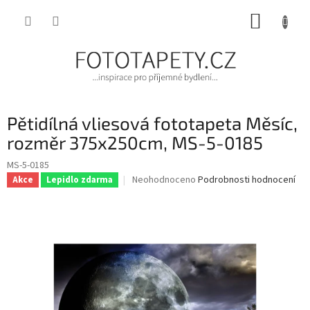
Přejít
NÁKUP
na
obsah
KOŠÍK
Pětidílná vliesová fototapeta Měsíc,
rozměr 375x250cm, MS-5-0185
MS-5-0185
Průměrné
Neohodnoceno
Podrobnosti hodnocení
Akce
Lepidlo zdarma
hodnocení
produktu
je
0,0
z
5
hvězdiček.