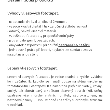
Výhody vliesových fototapet:
- nadstandardní kvalita, dlouhá životnost
- vysoce kvalitní digitální tisk zaručující stálobarevnost
- odolný, pevný vliesový materiál
- vzdušnost, fototapety propouští vodní páry
- jsou antialergenní, bez zápachu
- omyvatelnost povrchu při použití
ochranného nátěru
- jednoduchá práce při lepení, kdykoliv lze sundat a znovu
nalepit na jinou stěnu
Lepení vliesových fototapet:
Lepení vliesových fototapet je velice snadné a rychlé. Zvládne
ho i začátečník. Lepidlo se nanáší pouze na stěnu (nikoliv na
fotototapetu). Fototapetu lze nalepit na jakýkoliv hladký, rovný,
suchý, tak akorát savý a nečistot zbavený povrch (zdi, stěny
opatřené všemi druhy vnitřních omítek, sádrokartonem, na
betonové panely...). Jsou vhodné i na stěny s drobnými trhlinami
v podkladu.