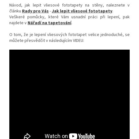
Návod, jak lepit vliesové fototapety na stěny, naleznete v
článku
Rady pro Vás
-
Jak lepit vliesové fototapety
.
Veškeré pomůcky, které Vám usnadní práci při lepení, pak
najdete v
Nářadí na tapetování
.
O tom, že je lepení vliesových fototapet velice jednoduché, se
můžete přesvědčit v následujícím VIDEU: