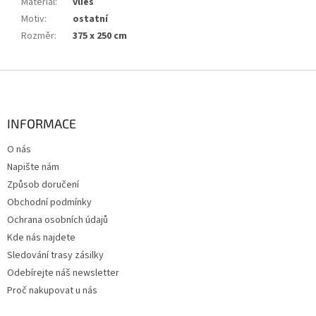
Materiál
:
vlies
Motiv
:
ostatní
Rozměr
:
375 x 250 cm
Z
á
p
a
INFORMACE
t
O nás
í
Napište nám
Způsob doručení
Obchodní podmínky
Ochrana osobních údajů
Kde nás najdete
Sledování trasy zásilky
Odebírejte náš newsletter
Proč nakupovat u nás