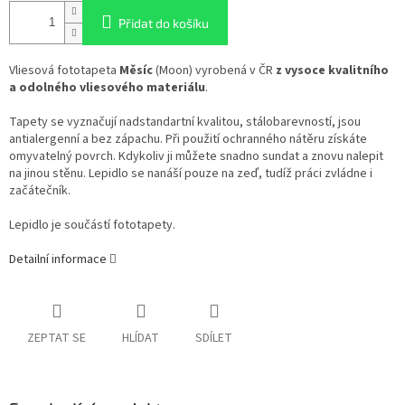
Přidat do košíku
Vliesová fototapeta
Měsíc
(Moon) vyrobená v ČR
z vysoce kvalitního
a odolného vliesového materiálu
.
Tapety se vyznačují nadstandartní kvalitou, stálobarevností, jsou
antialergenní a bez zápachu. Při použití ochranného nátěru získáte
omyvatelný povrch. Kdykoliv ji můžete snadno sundat a znovu nalepit
na jinou stěnu. Lepidlo se nanáší pouze na zeď, tudíž práci zvládne i
začátečník.
Lepidlo je součástí fototapety.
Detailní informace
ZEPTAT SE
HLÍDAT
SDÍLET