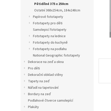
n
Pětidílné 375 x 250cm
e
Ostatní 368x254cm, 184x248cm
l
Papírové fototapety
Fototapety pro děti
Samolepicí fototapety
Fototapety na lednice
Fototapety do kuchyně
Fototapety na podlahu
National Geographic fototapety
Dekorace na zeď a okna
Pro děti
Dekorační obklad stěny
Tapety na zeď
Nářadí na tapetování
Bordury na zeď
Podlahové čtverce samolepící
Plakáty