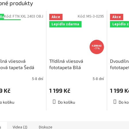
bné produkty
Kód:
FTN XXL 2403 OBJ
Kód:
MS-3-0295
dlo zdarma
Akce
Akce
Lepidlo zdarma
Lepidlo 
1 299 Kč
–7 %
ílná vliesová
Třídílná vliesová
Dvoudíln
ová tapeta Šedá
fototapeta Bílá
fototapet
akce FTN xxl 2403,
abstrakce, rozměr
abstrakc
5-8 dní
5-8 dní
ěr 360 x 270cm
225x250cm, MS-3-0295
375x150
9 Kč
1 199 Kč
1 199 K
o košíku
Do košíku
Do ko
s
Videa (2)
Diskuze