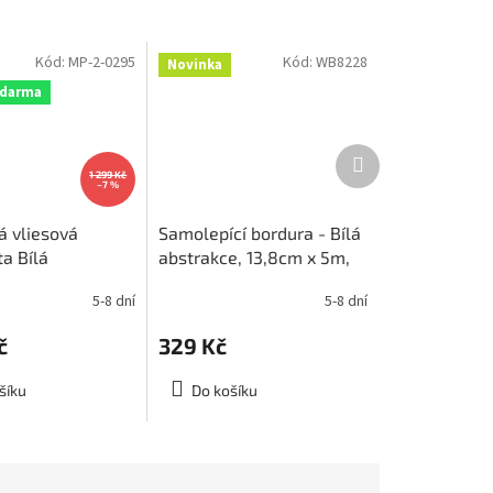
Kód:
MP-2-0295
Kód:
WB8228
Novinka
zdarma
Další
produkt
1 299 Kč
–7 %
á vliesová
Samolepící bordura - Bílá
a Bílá
abstrakce, 13,8cm x 5m,
e, rozměr
WB 8228
5-8 dní
5-8 dní
cm, MP-2-0295
č
329 Kč
šíku
Do košíku