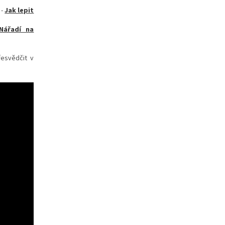
-
Jak lepit
Nářadí na
řesvědčit v