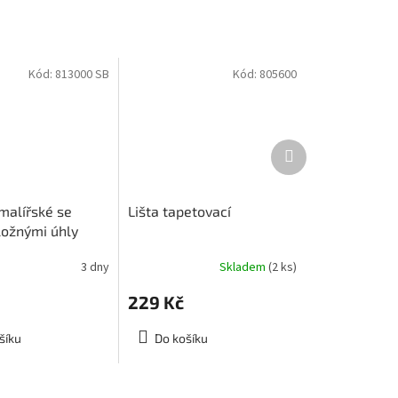
Kód:
813000 SB
Kód:
805600
Další
produkt
malířské se
Lišta tapetovací
ložnými úhly
3 dny
Skladem
(2 ks)
Průměrné
hodnocení
229 Kč
produktu
je
1,7
šíku
Do košíku
z
5
hvězdiček.