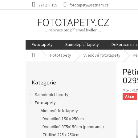
Přejít
777 277 155
fototapety@seznam.cz
na
obsah
Fototapety
Samolepící tapety
Dekorace na z
Domů
Fototapety
Vliesové fototapety
Pě
P
Pěti
o
Přeskočit
s
029
Kategorie
kategorie
t
MS-5-02
r
Samolepící tapety
Akce
a
Fototapety
n
Vliesové fototapety
n
í
Dvoudílné 150 x 250cm
p
Dvoudílné 375x150cm (panorama)
a
Třídílné 225 x 250cm