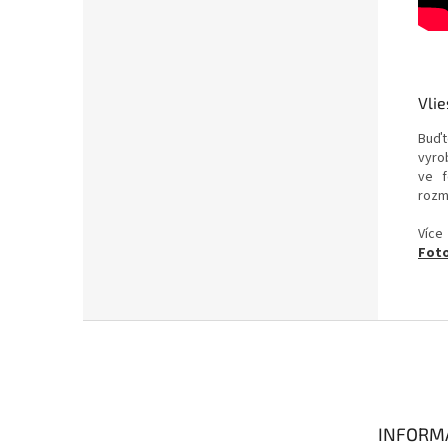
Vlie
Buďt
vyrob
ve f
rozm
Více
Foto
Z
á
p
a
t
INFORM
í