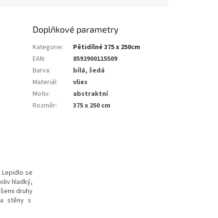
Doplňkové parametry
Kategorie
:
Pětidílné 375 x 250cm
EAN
:
8592900115509
Barva
:
bílá, šedá
Materiál
:
vlies
Motiv
:
abstraktní
Rozměr
:
375 x 250 cm
. Lepidlo se
oliv hladký,
všemi druhy
 na stěny s