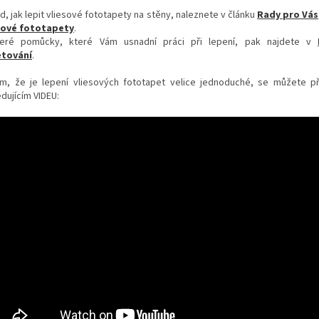
d, jak lepit vliesové fototapety na stěny, naleznete v článku
Rady pro Vás
sové fototapety
.
eré pomůcky, které Vám usnadní práci při lepení, pak najdete v
tování
.
m, že je lepení vliesových fototapet velice jednoduché, se můžete p
dujícím VIDEU: