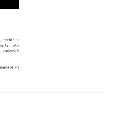
, nechte si
yberte motiv
e zadaných
 najdete na