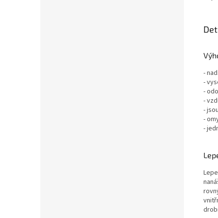
Det
Výho
- nad
- vys
- odo
- vz
- jso
- om
- jed
Lepe
Lepe
nanáš
rovn
vnit
drob