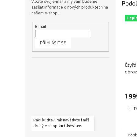
Vložte svůj e-mail a my vám budeme
Podo
zasílat informace o nových produktech na
našem e-shopu.
Lepi
E-mail
PŘIHLÁSIT SE
Čtyřd
obraz
abstr
rozm
1 99
D
Rádi kutíte? Pak navštivte i náš
druhý e-shop
kutilstvi.cz
.
Popi