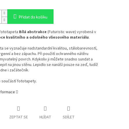
Přidat do košíku
 fototapeta
Bílá abstrakce
(Futuristic wave) vyrobená v
oce kvalitního a odolného vliesového materiálu
.
a se vyznačuje nadstandardní kvalitou, stálobarevností,
ergenní a bez zápachu. Při použití ochranného nátěru
myvatelný povrch. Kdykoliv ji můžete snadno sundat a
epit na jinou stěnu. Lepidlo se nanáší pouze na zeď, tudíž
ádne i začátečník.
e součástí fototapety.
informace
ZEPTAT SE
HLÍDAT
SDÍLET