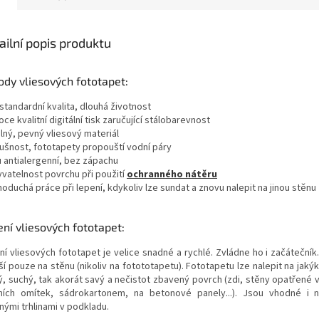
ailní popis produktu
dy vliesových fototapet:
standardní kvalita, dlouhá životnost
oce kvalitní digitální tisk zaručující stálobarevnost
lný, pevný vliesový materiál
dušnost, fototapety propouští vodní páry
u antialergenní, bez zápachu
yvatelnost povrchu při použití
ochranného nátěru
noduchá práce při lepení, kdykoliv lze sundat a znovu nalepit na jinou stěnu
ní vliesových fototapet:
ní vliesových fototapet je velice snadné a rychlé. Zvládne ho i začátečník
í pouze na stěnu (nikoliv na fotototapetu). Fototapetu lze nalepit na jakýk
ý, suchý, tak akorát savý a nečistot zbavený povrch (zdi, stěny opatřené 
řních omítek, sádrokartonem, na betonové panely...). Jsou vhodné i
nými trhlinami v podkladu.