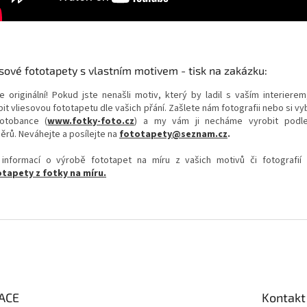
sové fototapety s vlastním motivem - tisk na zakázku:
e originální! Pokud jste nenašli motiv, který by ladil s vaším interierem
it vliesovou fototapetu dle vašich přání. Zašlete nám fotografii nebo si v
otobance (
www.fotky-foto.cz
) a my vám ji necháme vyrobit podl
ěrů. Neváhejte a posílejte na
fototapety@seznam.cz
.
 informací o výrobě fototapet na míru z vašich motivů či fotografií
tapety z fotky na míru.
ACE
Kontakt