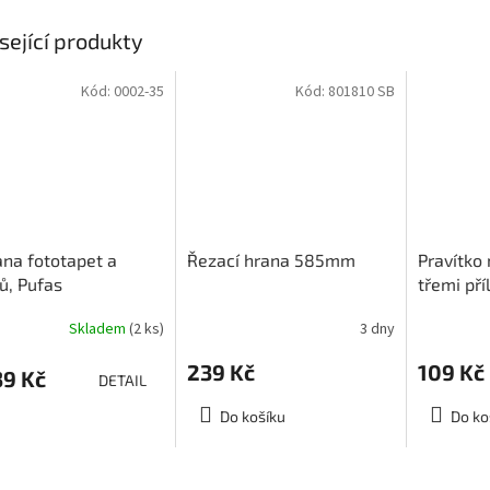
sející produkty
Kód:
0002-35
Kód:
801810 SB
na fototapet a
Řezací hrana 585mm
Pravítko 
ů, Pufas
třemi pří
tenschutz
Skladem
(2 ks)
3 dny
239 Kč
109 Kč
9 Kč
DETAIL
Do košíku
Do ko