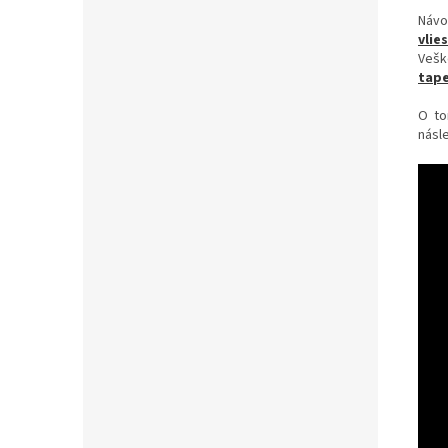
Návo
vlie
Vešk
tape
O to
násle