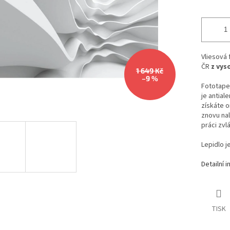
Vliesová
ČR
z vys
1 649 Kč
–9 %
Fototapet
je antial
získáte o
znovu nal
práci zvl
Lepidlo j
Detailní 
TISK