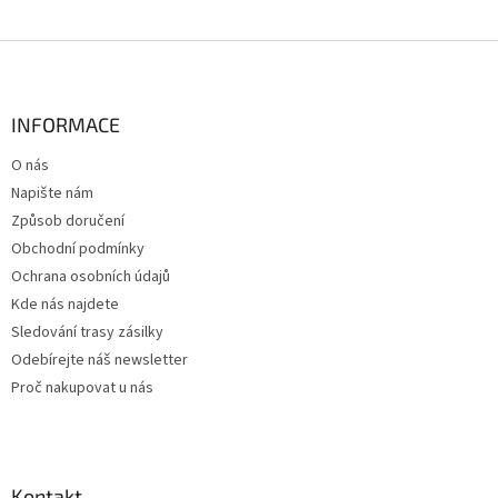
Z
á
p
a
INFORMACE
t
O nás
í
Napište nám
Způsob doručení
Obchodní podmínky
Ochrana osobních údajů
Kde nás najdete
Sledování trasy zásilky
Odebírejte náš newsletter
Proč nakupovat u nás
Kontakt