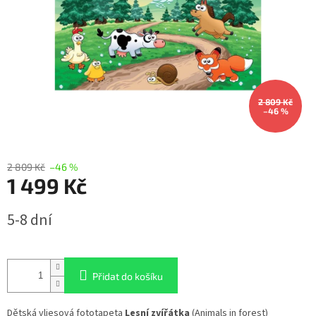
2 809 Kč
–46 %
2 809 Kč
–46 %
1 499 Kč
Měrná
5-8 dní
cena:
Přidat do košíku
Dětská vliesová fototapeta
Lesní zvířátka
(Animals in forest)