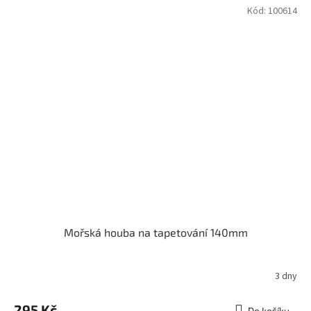
Kód:
100614
Mořská houba na tapetování 140mm
3 dny
295 Kč
Do košíku