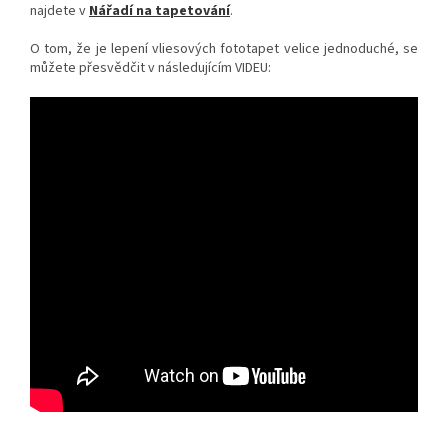
najdete v
Nářadí na tapetování
.
O tom, že je lepení vliesových fototapet velice jednoduché, se
můžete přesvědčit v následujícím VIDEU: