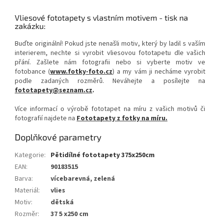
Vliesové fototapety s vlastním motivem - tisk na
zakázku:
Buďte originální! Pokud jste nenašli motiv, který by ladil s vaším
interierem, nechte si vyrobit vliesovou fototapetu dle vašich
přání. Zašlete nám fotografii nebo si vyberte motiv ve
fotobance (
www.fotky-foto.cz
) a my vám ji necháme vyrobit
podle zadaných rozměrů. Neváhejte a posílejte na
fototapety@seznam.cz
.
Více informací o výrobě fototapet na míru z vašich motivů či
fotografií najdete na
Fototapety z fotky na míru.
Doplňkové parametry
Kategorie
:
Pětidílné fototapety 375x250cm
EAN
:
90183515
Barva
:
vícebarevná, zelená
Materiál
:
vlies
Motiv
:
dětská
Rozměr
:
37 5 x250 cm