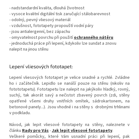
- nadstandardní kvalita, dlouhá životnost
- vysoce kvalitní digitální tisk zaručující stálobarevnost
- odolný, pevný vliesový materiál
- vzdušnost, fototapety propouští vodní páry
- jsou antialergenní, bez zápachu
- omyvatelnost povrchu při použití
ochranného nátěru
- jednoduchá práce při lepení, kdykoliv lze sundat a znovu
nalepit na jinou stěnu
Lepení vliesových fototapet:
Lepení vliesových fototapet je velice snadné a rychlé. Zvládne
ho i začátečník. Lepidlo se nanáší pouze na stěnu (nikoliv na
fotototapetu). Fototapetu lze nalepit na jakýkoliv hladký, rovný,
suchý, tak akorát savý a nečistot zbavený povrch (zdi, stěny
opatřené všemi druhy vnitřních omítek, sádrokartonem, na
betonové panely...). Jsou vhodné i na stěny s drobnými trhlinami
v podkladu.
Návod, jak lepit vliesové fototapety na stěny, naleznete v
článku
Rady pro Vás
-
Jak lepit vliesové fototapety
.
Veškeré pomůcky, které Vám usnadní práci při lepení, pak