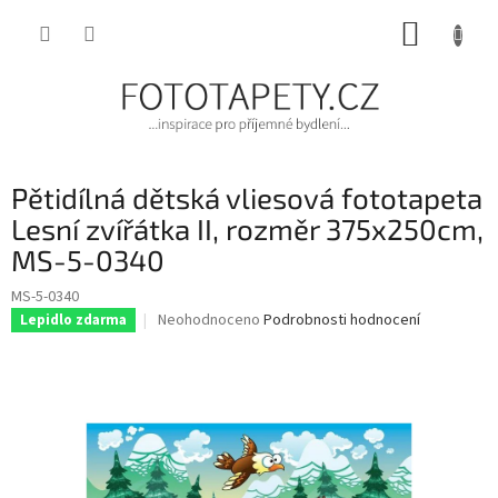
Přejít
NÁKUP
na
obsah
KOŠÍK
Pětidílná dětská vliesová fototapeta
Lesní zvířátka II, rozměr 375x250cm,
MS-5-0340
MS-5-0340
Průměrné
Neohodnoceno
Podrobnosti hodnocení
Lepidlo zdarma
hodnocení
produktu
je
0,0
z
5
hvězdiček.