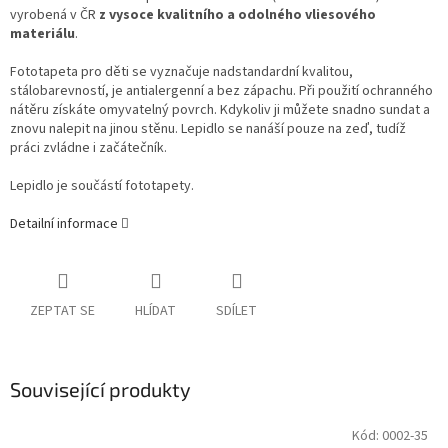
vyrobená v ČR
z vysoce kvalitního a odolného vliesového
materiálu
.
Fototapeta pro děti se vyznačuje nadstandardní kvalitou,
stálobarevností, je antialergenní a bez zápachu. Při použití ochranného
nátěru získáte omyvatelný povrch. Kdykoliv ji můžete snadno sundat a
znovu nalepit na jinou stěnu. Lepidlo se nanáší pouze na zeď, tudíž
práci zvládne i začátečník.
Lepidlo je součástí fototapety.
Detailní informace
ZEPTAT SE
HLÍDAT
SDÍLET
Související produkty
Kód:
0002-35