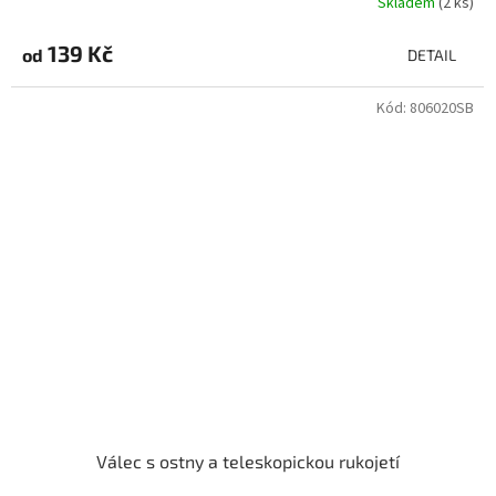
Skladem
(2 ks)
139 Kč
od
DETAIL
Kód:
806020SB
Válec s ostny a teleskopickou rukojetí