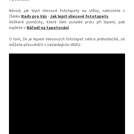
Návod, jak lepit vliesové fototapety na stěny, naleznete v
článku
Rady pro Vás
-
Jak lepit vliesové fototapety
.
Veškeré pomůcky, které Vám usnadní práci při lepení, pak
najdete v
Nářadí na tapetování
.
O tom, že je lepení vliesových fototapet velice jednoduché, se
můžete přesvědčit v následujícím VIDEU: