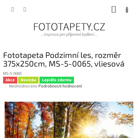
Přejít
NÁKUP
na
obsah
KOŠÍK
Fototapeta Podzimní les, rozměr
375x250cm, MS-5-0065, vliesová
MS-5-0065
Akce
Novinka
Lepidlo zdarma
Průměrné
Neohodnoceno
Podrobnosti hodnocení
hodnocení
produktu
je
0,0
z
5
hvězdiček.