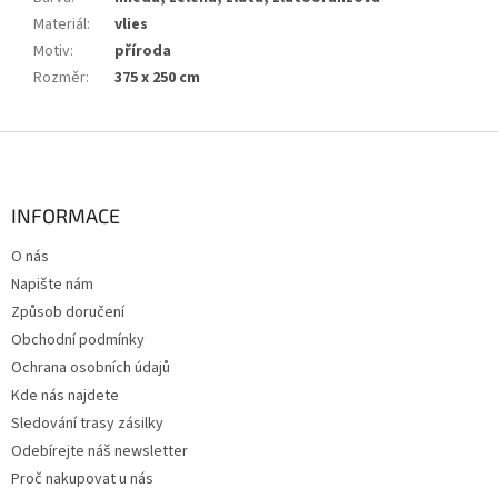
Materiál
:
vlies
Motiv
:
příroda
Rozměr
:
375 x 250 cm
Z
á
p
a
INFORMACE
t
O nás
í
Napište nám
Způsob doručení
Obchodní podmínky
Ochrana osobních údajů
Kde nás najdete
Sledování trasy zásilky
Odebírejte náš newsletter
Proč nakupovat u nás