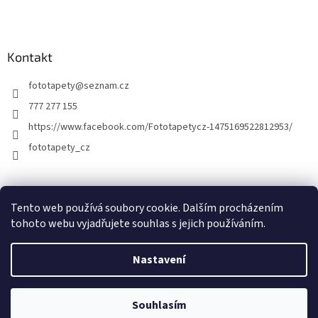
Kontakt
fototapety
@
seznam.cz
777 277 155
https://www.facebook.com/Fototapetycz-1475169522812953/
fototapety_cz
Kutilství.cz
Tento web používá soubory cookie. Dalším procházením
tohoto webu vyjadřujete souhlas s jejich používáním.
Nastavení
Vytvořil Shoptet
Souhlasím
Copyright 2026
FOTOTAPETY.CZ
. Všechna práva vyhrazena.