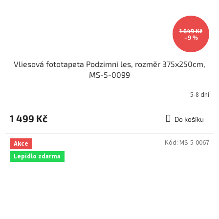
1 649 Kč
–9 %
Vliesová fototapeta Podzimní les, rozměr 375x250cm,
MS-5-0099
5-8 dní
1 499 Kč
Do košíku
Kód:
MS-5-0067
Akce
Lepidlo zdarma