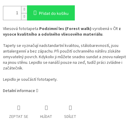
Přidat do košíku
Vliesová fototapeta
Podzimní les (Forest walk)
vyrobená v ČR
z
vysoce kvalitního a odolného vliesového materiálu
.
Tapety se vyznačují nadstandartní kvalitou, stálobarevností, jsou
antialergenní a bez zápachu. Při použití ochranného nátěru získáte
omyvatelný povrch. Kdykoliv ji můžete snadno sundat a znovu nalepit
na jinou stěnu. Lepidlo se nanáší pouze na zeď, tudíž práci zvládne i
začátečník.
Lepidlo je součástí fototapety.
Detailní informace
ZEPTAT SE
HLÍDAT
SDÍLET