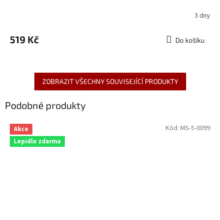
3 dny
519 Kč
Do košíku
ZOBRAZIT VŠECHNY SOUVISEJÍCÍ PRODUKTY
Podobné produkty
Kód:
MS-5-0099
Akce
Lepidlo zdarma