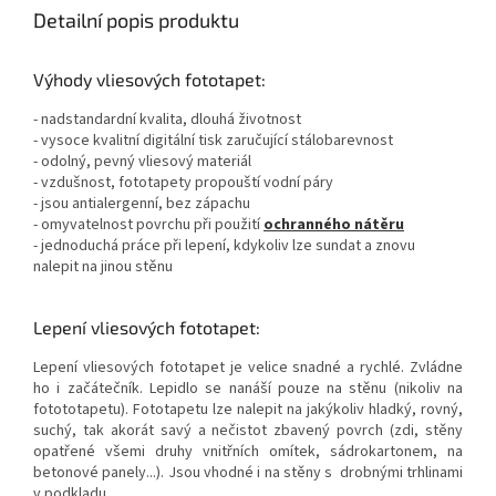
Detailní popis produktu
Výhody vliesových fototapet:
- nadstandardní kvalita, dlouhá životnost
- vysoce kvalitní digitální tisk zaručující stálobarevnost
- odolný, pevný vliesový materiál
- vzdušnost, fototapety propouští vodní páry
- jsou antialergenní, bez zápachu
- omyvatelnost povrchu při použití
ochranného nátěru
- jednoduchá práce při lepení, kdykoliv lze sundat a znovu
nalepit na jinou stěnu
Lepení vliesových fototapet:
Lepení vliesových fototapet je velice snadné a rychlé. Zvládne
ho i začátečník. Lepidlo se nanáší pouze na stěnu (nikoliv na
fotototapetu). Fototapetu lze nalepit na jakýkoliv hladký, rovný,
suchý, tak akorát savý a nečistot zbavený povrch (zdi, stěny
opatřené všemi druhy vnitřních omítek, sádrokartonem, na
betonové panely...). Jsou vhodné i na stěny s drobnými trhlinami
v podkladu.