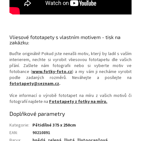
Vliesové fototapety s vlastním motivem - tisk na
zakázku:
Buďte originální! Pokud jste nenašli motiv, který by ladil s vaším
interierem, nechte si vyrobit vliesovou fototapetu dle vašich
přání. Zašlete nám fotografii nebo si vyberte motiv ve
fotobance (
www.fotky-foto.cz
) a my vám ji necháme vyrobit
podle zadaných rozměrů. Neváhejte a posílejte na
fototapety@seznam.cz
.
Více informací o výrobě fototapet na míru z vašich motivů či
fotografií najdete na
Fototapety z fotky na míru.
Doplňkové parametry
Kategorie
:
Pětidílné 375 x 250cm
EAN
:
90210891
Barva
:
hnědá, zelená, žlutá, žlutooranžová