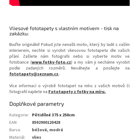
Vliesové fototapety s vlastním motivem - tisk na
zakázku:
Buďte originální! Pokud jste nenašli motiv, který by ladil s vaším
interierem, nechte si vyrobit vliesovou fototapetu dle vašich
přání. Zašlete nám fotografii nebo si vyberte motiv ve
fotobance (
www.fotky-foto.cz
) a my vám ji necháme vyrobit
podle zadaných rozměrů. Neváhejte a posílejte na
fototapety@seznam.cz
.
Více informací o výrobě fototapet na míru z vašich motivů či
fotografií najdete na
Fototapety z fotky na míru.
Doplňkové parametry
Kategorie
:
Pětidílné 375 x 250cm
EAN
:
8592900120428
Barva
:
béžová, modrá
Materiál
:
vlies