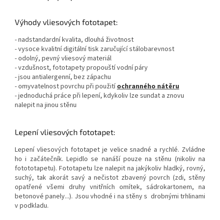
Výhody vliesových fototapet:
- nadstandardní kvalita, dlouhá životnost
- vysoce kvalitní digitální tisk zaručující stálobarevnost
- odolný, pevný vliesový materiál
- vzdušnost, fototapety propouští vodní páry
- jsou antialergenní, bez zápachu
- omyvatelnost povrchu při použití
ochranného nátěru
- jednoduchá práce při lepení, kdykoliv lze sundat a znovu
nalepit na jinou stěnu
Lepení vliesových fototapet:
Lepení vliesových fototapet je velice snadné a rychlé. Zvládne
ho i začátečník. Lepidlo se nanáší pouze na stěnu (nikoliv na
fotototapetu). Fototapetu lze nalepit na jakýkoliv hladký, rovný,
suchý, tak akorát savý a nečistot zbavený povrch (zdi, stěny
opatřené všemi druhy vnitřních omítek, sádrokartonem, na
betonové panely...). Jsou vhodné i na stěny s drobnými trhlinami
v podkladu.