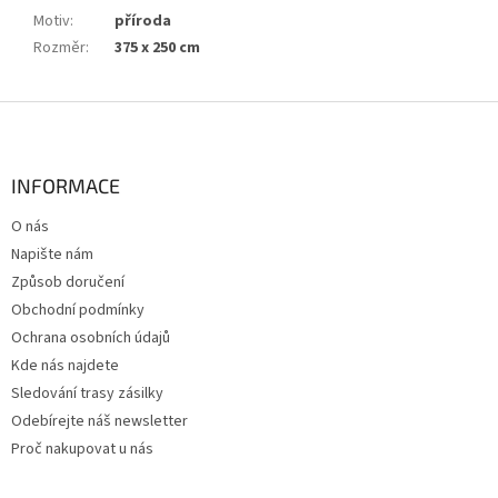
Motiv
:
příroda
Rozměr
:
375 x 250 cm
Z
á
p
a
INFORMACE
t
O nás
í
Napište nám
Způsob doručení
Obchodní podmínky
Ochrana osobních údajů
Kde nás najdete
Sledování trasy zásilky
Odebírejte náš newsletter
Proč nakupovat u nás