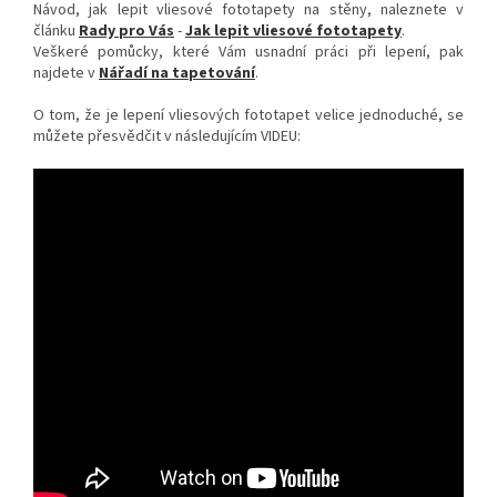
Návod, jak lepit vliesové fototapety na stěny, naleznete v
článku
Rady pro Vás
-
Jak lepit vliesové fototapety
.
Veškeré pomůcky, které Vám usnadní práci při lepení, pak
najdete v
Nářadí na tapetování
.
O tom, že je lepení vliesových fototapet velice jednoduché, se
můžete přesvědčit v následujícím VIDEU: