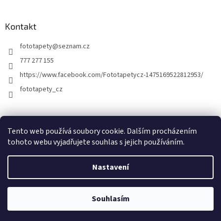
Kontakt
fototapety
@
seznam.cz
777 277 155
https://www.facebook.com/Fototapetycz-1475169522812953/
fototapety_cz
Kutilství.cz
Tento web používá soubory cookie. Dalším procházením
tohoto webu vyjadřujete souhlas s jejich používáním.
Nastavení
Vytvořil Shoptet
Souhlasím
Copyright 2026
FOTOTAPETY.CZ
. Všechna práva vyhrazena.