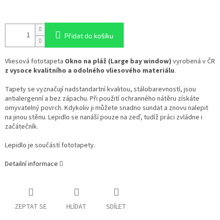
Přidat do košíku
Vliesová fototapeta
Okno na pláž (Large bay window)
vyrobená v ČR
z vysoce kvalitního a odolného vliesového materiálu
.
Tapety se vyznačují nadstandartní kvalitou, stálobarevností, jsou
antialergenní a bez zápachu. Při použití ochranného nátěru získáte
omyvatelný povrch. Kdykoliv ji můžete snadno sundat a znovu nalepit
na jinou stěnu. Lepidlo se nanáší pouze na zeď, tudíž práci zvládne i
začátečník.
Lepidlo je součástí fototapety.
Detailní informace
ZEPTAT SE
HLÍDAT
SDÍLET