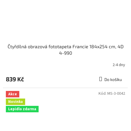
Čtyřdílná obrazová fototapeta Francie 184x254 cm, 4D
4-990
2-4 dny
839 Kč
Do košíku
Kód:
MS-3-0042
Akce
Novinka
Lepidlo zdarma