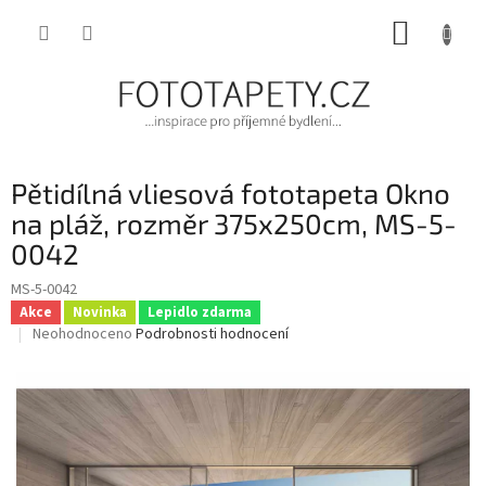
Přejít
NÁKUP
na
obsah
KOŠÍK
Pětidílná vliesová fototapeta Okno
na pláž, rozměr 375x250cm, MS-5-
0042
MS-5-0042
Akce
Novinka
Lepidlo zdarma
Průměrné
Neohodnoceno
Podrobnosti hodnocení
hodnocení
produktu
je
0,0
z
5
hvězdiček.