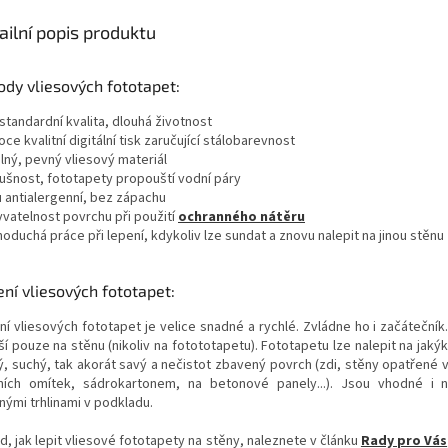
ailní popis produktu
dy vliesových fototapet:
standardní kvalita, dlouhá životnost
oce kvalitní digitální tisk zaručující stálobarevnost
lný, pevný vliesový materiál
dušnost, fototapety propouští vodní páry
u antialergenní, bez zápachu
yvatelnost povrchu při použití
ochranného nátěru
noduchá práce při lepení, kdykoliv lze sundat a znovu nalepit na jinou stěnu
ní vliesových fototapet:
ní vliesových fototapet je velice snadné a rychlé. Zvládne ho i začátečník
í pouze na stěnu (nikoliv na fotototapetu). Fototapetu lze nalepit na jakýk
ý, suchý, tak akorát savý a nečistot zbavený povrch (zdi, stěny opatřené 
řních omítek, sádrokartonem, na betonové panely...). Jsou vhodné i
nými trhlinami v podkladu.
d, jak lepit vliesové fototapety na stěny, naleznete v článku
Rady pro Vás