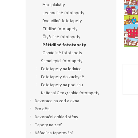
n
Maxi plakáty
e
Jednodílné fototapety
l
Dvoudílné fototapety
Třídílné fototapety
Čtyřdílné fototapety
Pětidílné fototapety
Osmidílné fototapety
Samolepicí fototapety
Fototapety na lednice
Fototapety do kuchyně
Fototapety na podlahu
National Geographic fototapety
Dekorace na zeď a okna
Pro děti
Dekorační obklad stěny
Tapety na zeď
Nářadí na tapetování