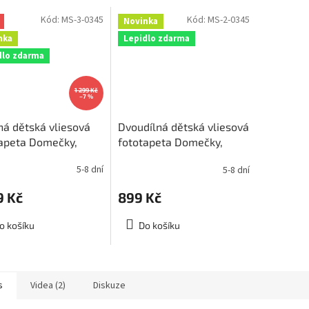
Kód:
MS-3-0345
Kód:
MS-2-0345
Novinka
nka
Lepidlo zdarma
dlo zdarma
1 299 Kč
–7 %
lná dětská vliesová
Dvoudílná dětská vliesová
apeta Domečky,
fototapeta Domečky,
ěr 225x250cm, MS-
rozměr 150x250cm, MS-
5-8 dní
5-8 dní
45
2-0345
9 Kč
899 Kč
o košíku
Do košíku
s
Videa (2)
Diskuze