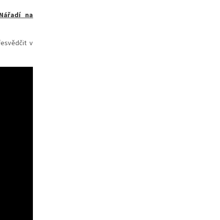
Nářadí na
řesvědčit v