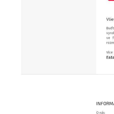
Vlie
Buďt
vyrob
ve f
rozm
Více
Foto
Z
á
p
a
t
INFORM
í
O nás