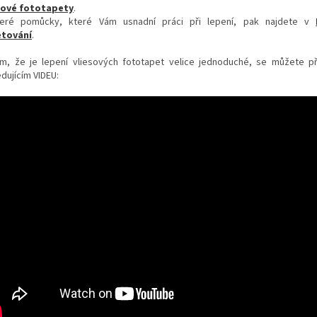
sové fototapety
.
eré pomůcky, které Vám usnadní práci při lepení, pak najdete v
tování
.
m, že je lepení vliesových fototapet velice jednoduché, se můžete p
dujícím VIDEU: