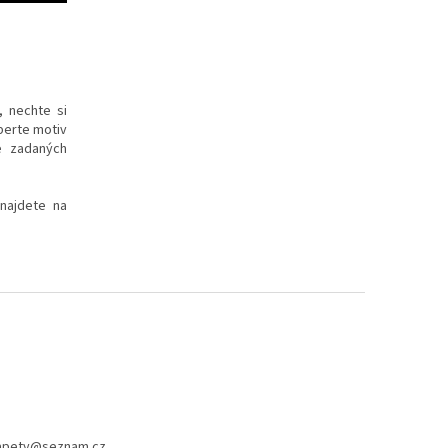
, nechte si
yberte motiv
e zadaných
 najdete na
apety
@
seznam.cz