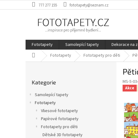
Přejít
777 277 155
fototapety@seznam.cz
na
obsah
Fototapety
Samolepící tapety
Dekorace na z
Domů
Fototapety
Fototapety pro děti
Pě
P
Pět
o
Přeskočit
s
MS-5-03
Kategorie
kategorie
t
Akce
r
Samolepící tapety
a
Fototapety
n
Vliesové fototapety
n
í
Papírové fototapety
p
Fototapety pro děti
a
Dětské 3D fototapety