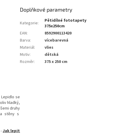
Doplňkové parametry
Pětidílné fototapety
Kategorie
:
375x250cm
EAN
:
8592900113420
Barva
:
vícebarevná
Materiál
:
vlies
Motiv
:
dětská
Rozměr
:
375 x 250 cm
. Lepidlo se
oliv hladký,
všemi druhy
 na stěny s
-
Jak lepit