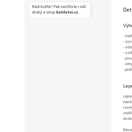
Rádi kutíte? Pak navštivte i náš
Det
druhý e-shop
kutilstvi.cz
.
Výho
- nad
- vys
- odo
- vz
- jso
- om
- jed
Lepe
Lepe
nanáš
rovn
vnit
drob
Návo