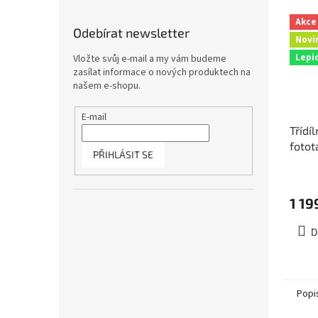
Akce
Odebírat newsletter
Novi
Lepi
Vložte svůj e-mail a my vám budeme
zasílat informace o nových produktech na
našem e-shopu.
E-mail
Třídí
fotot
PŘIHLÁSIT SE
rozm
3-03
1 19
D
Popi