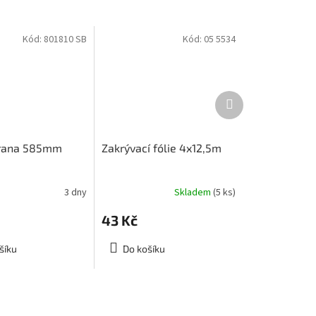
Kód:
801810 SB
Kód:
05 5534
Další
produkt
hrana 585mm
Zakrývací fólie 4x12,5m
3 dny
Skladem
(5 ks)
43 Kč
šíku
Do košíku