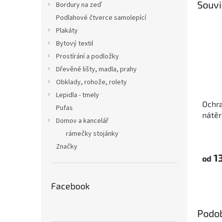
Souvi
Bordury na zeď
Podlahové čtverce samolepící
Plakáty
Bytový textil
Prostírání a podložky
Dřevěné lišty, madla, prahy
Obklady, rohože, rolety
Lepidla - tmely
Ochra
Pufas
nátěr
Domov a kancelář
Tape
rámečky stojánky
Značky
13
od
Facebook
Podo