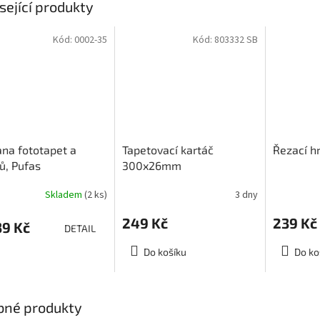
sející produkty
Kód:
0002-35
Kód:
803332 SB
na fototapet a
Tapetovací kartáč
Řezací 
ů, Pufas
300x26mm
tenschutz
Skladem
(2 ks)
3 dny
249 Kč
239 Kč
9 Kč
DETAIL
Do košíku
Do ko
bné produkty