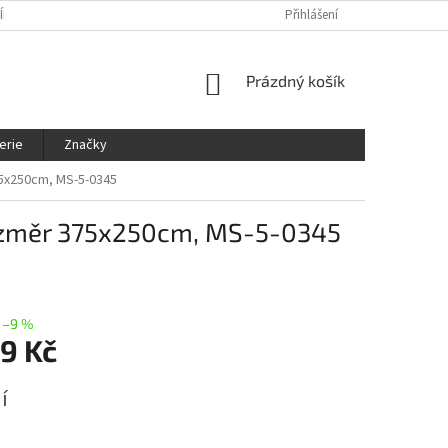
ÍNKY
OCHRANA OSOBNÍCH ÚDAJŮ
KDE NÁS NAJDETE
Přihlášení
SLEDOVÁ
NÁKUPNÍ
Prázdný košík
KOŠÍK
erie
Značky
75x250cm, MS-5-0345
rozměr 375x250cm, MS-5-0345
–9 %
9 Kč
í