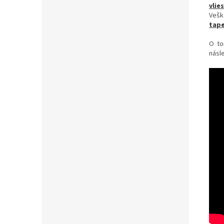
vlie
Vešk
tape
O to
násle