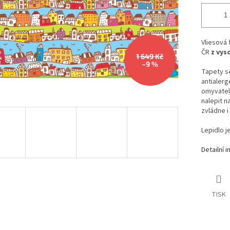
Vliesová
ČR
z vys
1 649 Kč
–9 %
Tapety se
antialerg
omyvateln
nalepit n
zvládne i
Lepidlo j
Detailní 
TISK