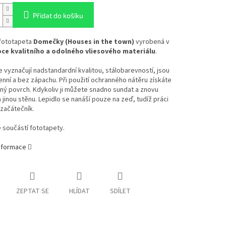
Přidat do košíku
 fototapeta
Domečky (Houses in the town)
vyrobená v
oce kvalitního a odolného vliesového materiálu
.
 vyznačují nadstandardní kvalitou, stálobarevností, jsou
enní a bez zápachu. Při použití ochranného nátěru získáte
ý povrch. Kdykoliv ji můžete snadno sundat a znovu
a jinou stěnu. Lepidlo se nanáší pouze na zeď, tudíž práci
 začátečník.
e součástí fototapety.
informace
ZEPTAT SE
HLÍDAT
SDÍLET