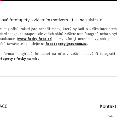
sové fototapety s vlastním motivem - tisk na zakázku:
e originální! Pokud jste nenašli motiv, který by ladil s vaším interierem
it vliesovou fototapetu dle vašich přání. Zašlete nám fotografii nebo si v
otobance (
www.fotky-foto.cz
) a my vám ji necháme vyrobit podl
ěrů. Neváhejte a posílejte na
fototapety@seznam.cz
.
 informací o výrobě fototapet na míru z vašich motivů či fotografií
tapety z fotky na míru.
ACE
Kontakt
fotot