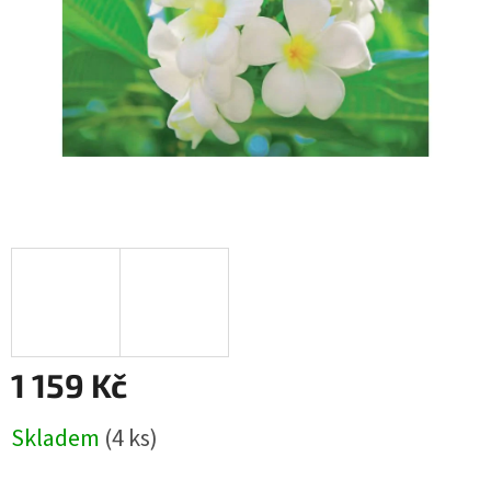
1 159 Kč
Měrná
Skladem
(4 ks)
cena: