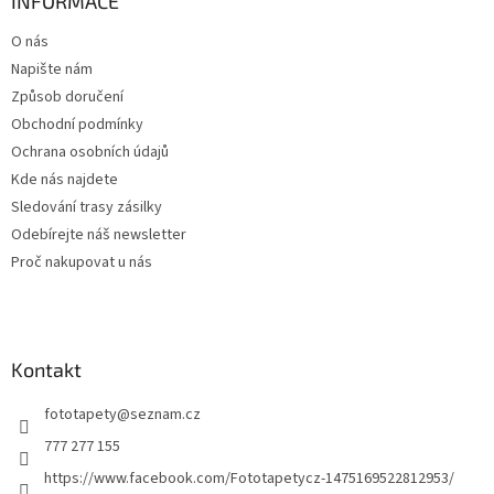
a
INFORMACE
t
O nás
í
Napište nám
Způsob doručení
Obchodní podmínky
Ochrana osobních údajů
Kde nás najdete
Sledování trasy zásilky
Odebírejte náš newsletter
Proč nakupovat u nás
Kontakt
fototapety
@
seznam.cz
777 277 155
https://www.facebook.com/Fototapetycz-1475169522812953/