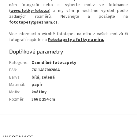
nám fotografii nebo si vyberte motiv ve fotobance
(
www.fotky-foto.cz
) a my vám ji necháme vyrobit podle
zadaných rozměrů. Neváhejte a posílejte na
fototapety@seznam.cz
.
Více informací o výrobě fototapet na míru z vašich motivů či
fotografií najdete na
Fototapety z fotky na míru.
Doplňkové parametry
Kategorie
:
Osmidílné fototapety
EAN
:
7611487002864
Barva
:
bílá, zelená
Materiál
:
papír
Motiv
:
květiny
Rozměr
:
366 x 254 cm
Z
á
p