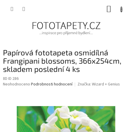
Přejít
NÁKUP
na
obsah
KOŠÍK
Papírová fototapeta osmidílná
Frangipani blossoms, 366x254cm,
skladem poslední 4 ks
8D ID 286
Průměrné
Neohodnoceno
Podrobnosti hodnocení
Značka:
Wizard + Genius
hodnocení
produktu
je
0,0
z
5
hvězdiček.