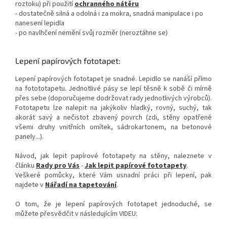
roztoku) při použití
ochranného nátěru
- dostatečně silná a odolná i za mokra, snadná manipulace i po
nanesení lepidla
- po navlhčení nemění svůj rozměr (neroztáhne se)
Lepení papírových fototapet:
Lepení papírových fototapet je snadné. Lepidlo se nanáší přímo
na fotototapetu. Jednotlivé pásy se lepí těsně k sobě či mírně
přes sebe (doporučujeme dodržovat rady jednotlivých výrobců).
Fototapetu lze nalepit na jakýkoliv hladký, rovný, suchý, tak
akorát savý a nečistot zbavený povrch (zdi, stěny opatřené
všemi druhy vnitřních omítek, sádrokartonem, na betonové
panely...).
Návod, jak lepit papírové fototapety na stěny, naleznete v
článku
Rady pro Vás
-
Jak lepit papírové fototapety
.
Veškeré pomůcky, které Vám usnadní práci při lepení, pak
najdete v
Nářadí na tapetování
.
O tom, že je lepení papírových fototapet jednoduché, se
můžete přesvědčit v následujícím VIDEU: