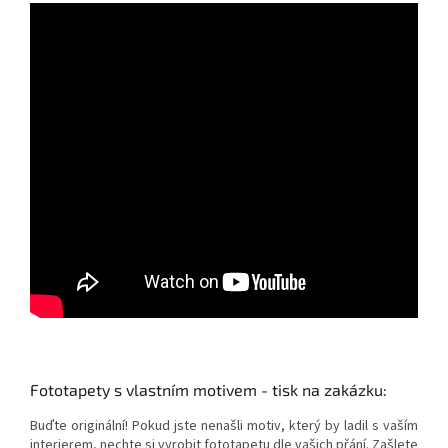
Fototapety s vlastním motivem - tisk na zakázku:
Buďte originální! Pokud jste nenašli motiv, který by ladil s vaším
interierem, nechte si vyrobit fototapetu dle vašich přání. Zašlete