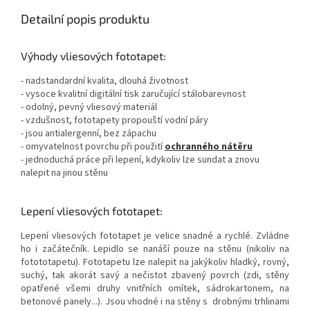
Detailní popis produktu
Výhody vliesových fototapet:
- nadstandardní kvalita, dlouhá životnost
- vysoce kvalitní digitální tisk zaručující stálobarevnost
- odolný, pevný vliesový materiál
- vzdušnost, fototapety propouští vodní páry
- jsou antialergenní, bez zápachu
- omyvatelnost povrchu při použití
ochranného nátěru
- jednoduchá práce při lepení, kdykoliv lze sundat a znovu
nalepit na jinou stěnu
Lepení vliesových fototapet:
Lepení vliesových fototapet je velice snadné a rychlé. Zvládne
ho i začátečník. Lepidlo se nanáší pouze na stěnu (nikoliv na
fotototapetu). Fototapetu lze nalepit na jakýkoliv hladký, rovný,
suchý, tak akorát savý a nečistot zbavený povrch (zdi, stěny
opatřené všemi druhy vnitřních omítek, sádrokartonem, na
betonové panely...). Jsou vhodné i na stěny s drobnými trhlinami