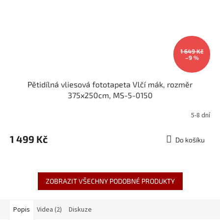
1 649 Kč
–9 %
Pětidílná vliesová fototapeta Vlčí mák, rozměr
375x250cm, MS-5-0150
5-8 dní
1 499 Kč
Do košíku
ZOBRAZIT VŠECHNY PODOBNÉ PRODUKTY
Popis
Videa (2)
Diskuze