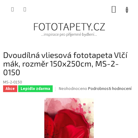
Přejít
NÁKUP
na
obsah
KOŠÍK
Dvoudílná vliesová fototapeta Vlčí
mák, rozměr 150x250cm, MS-2-
0150
MS-2-0150
Průměrné
Neohodnoceno
Podrobnosti hodnocení
Akce
Lepidlo zdarma
hodnocení
produktu
je
0,0
z
5
hvězdiček.