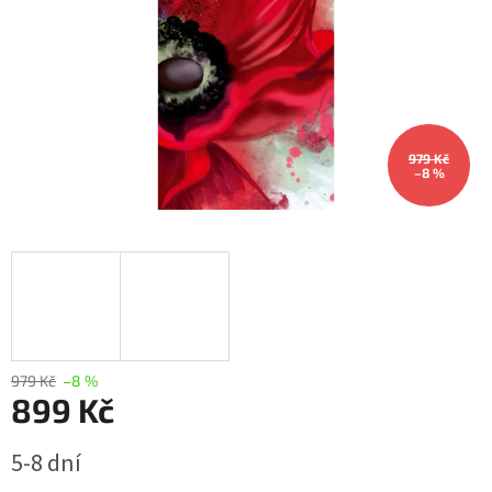
979 Kč
–8 %
979 Kč
–8 %
899 Kč
Měrná
5-8 dní
cena: