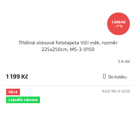
1 299 Kč
–7 %
Třídílná vliesová fototapeta Vlčí mák, rozměr
225x250cm, MS-3-0150
5-8 dní
1 199 Kč
Do košíku
Kód:
MS-5-0150
Akce
Lepidlo zdarma