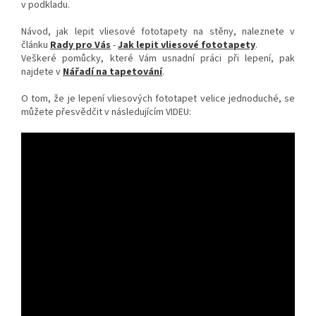
v podkladu.
Návod, jak lepit vliesové fototapety na stěny, naleznete v
článku
Rady pro Vás
-
Jak lepit vliesové fototapety
.
Veškeré pomůcky, které Vám usnadní práci při lepení, pak
najdete v
Nářadí na tapetování
.
O tom, že je lepení vliesových fototapet velice jednoduché, se
můžete přesvědčit v následujícím VIDEU: