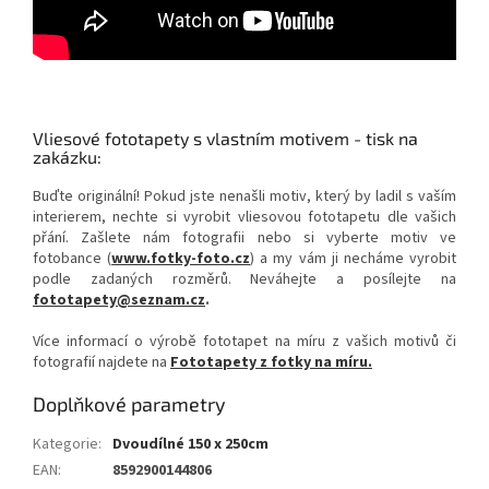
Vliesové fototapety s vlastním motivem - tisk na
zakázku:
Buďte originální! Pokud jste nenašli motiv, který by ladil s vaším
interierem, nechte si vyrobit vliesovou fototapetu dle vašich
přání. Zašlete nám fotografii nebo si vyberte motiv ve
fotobance (
www.fotky-foto.cz
) a my vám ji necháme vyrobit
podle zadaných rozměrů. Neváhejte a posílejte na
fototapety@seznam.cz
.
Více informací o výrobě fototapet na míru z vašich motivů či
fotografií najdete na
Fototapety z fotky na míru.
Doplňkové parametry
Kategorie
:
Dvoudílné 150 x 250cm
EAN
:
8592900144806