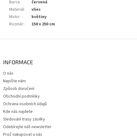
Barva
:
červená
Materiál
:
vlies
Motiv
:
květiny
Rozměr
:
150 x 250 cm
Z
á
p
a
INFORMACE
t
O nás
í
Napište nám
Způsob doručení
Obchodní podmínky
Ochrana osobních údajů
Kde nás najdete
Sledování trasy zásilky
Odebírejte náš newsletter
Proč nakupovat u nás