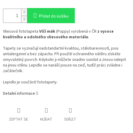
Přidat do košíku
Vliesová fototapeta
Vlčí mák
(Poppy) vyrobená v ČR
z vysoce
kvalitního a odolného vliesového materiálu
.
Tapety se vyznačují nadstandartní kvalitou, stálobarevností, jsou
antialergenní a bez zápachu. Při použití ochranného nátěru získáte
omyvatelný povrch. Kdykoliv ji můžete snadno sundat a znovu nalepit
na jinou stěnu. Lepidlo se nanáší pouze na zeď, tudíž práci zvládne i
začátečník.
Lepidlo je součástí fototapety.
Detailní informace
ZEPTAT SE
HLÍDAT
SDÍLET