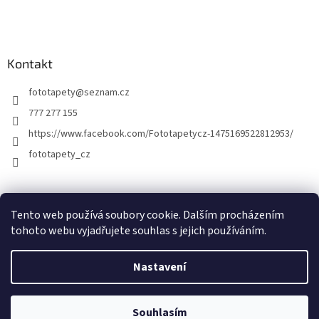
Kontakt
fototapety
@
seznam.cz
777 277 155
https://www.facebook.com/Fototapetycz-1475169522812953/
fototapety_cz
Kutilství.cz
Tento web používá soubory cookie. Dalším procházením
tohoto webu vyjadřujete souhlas s jejich používáním.
Nastavení
Vytvořil Shoptet
Souhlasím
Copyright 2026
FOTOTAPETY.CZ
. Všechna práva vyhrazena.