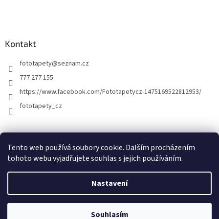
Kontakt
fototapety
@
seznam.cz
777 277 155
https://www.facebook.com/Fototapetycz-1475169522812953/
fototapety_cz
Kutilství.cz
Tento web používá soubory cookie. Dalším procházením
tohoto webu vyjadřujete souhlas s jejich používáním.
Nastavení
Vytvořil Shoptet
Souhlasím
Copyright 2026
FOTOTAPETY.CZ
. Všechna práva vyhrazena.