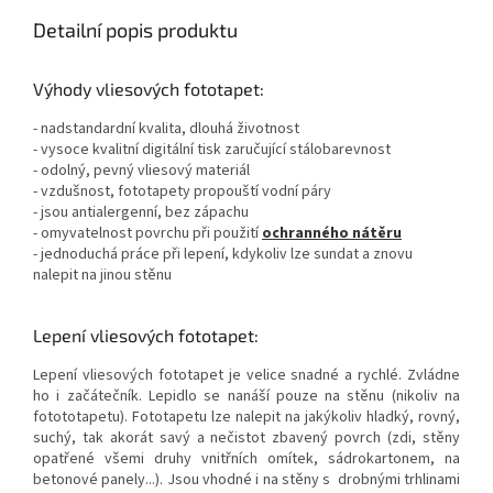
Detailní popis produktu
Výhody vliesových fototapet:
- nadstandardní kvalita, dlouhá životnost
- vysoce kvalitní digitální tisk zaručující stálobarevnost
- odolný, pevný vliesový materiál
- vzdušnost, fototapety propouští vodní páry
- jsou antialergenní, bez zápachu
- omyvatelnost povrchu při použití
ochranného nátěru
- jednoduchá práce při lepení, kdykoliv lze sundat a znovu
nalepit na jinou stěnu
Lepení vliesových fototapet:
Lepení vliesových fototapet je velice snadné a rychlé. Zvládne
ho i začátečník. Lepidlo se nanáší pouze na stěnu (nikoliv na
fotototapetu). Fototapetu lze nalepit na jakýkoliv hladký, rovný,
suchý, tak akorát savý a nečistot zbavený povrch (zdi, stěny
opatřené všemi druhy vnitřních omítek, sádrokartonem, na
betonové panely...). Jsou vhodné i na stěny s drobnými trhlinami