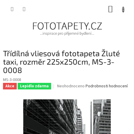
Přejít
NÁKUP
na
obsah
KOŠÍK
Třídílná vliesová fototapeta Žluté
taxi, rozměr 225x250cm, MS-3-
0008
MS-3-0008
Průměrné
Neohodnoceno
Podrobnosti hodnocení
Akce
Lepidlo zdarma
hodnocení
produktu
je
0,0
z
5
hvězdiček.