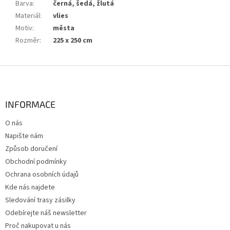
Barva
:
černá, šedá, žlutá
Materiál
:
vlies
Motiv
:
města
Rozměr
:
225 x 250 cm
Z
á
p
a
INFORMACE
t
O nás
í
Napište nám
Způsob doručení
Obchodní podmínky
Ochrana osobních údajů
Kde nás najdete
Sledování trasy zásilky
Odebírejte náš newsletter
Proč nakupovat u nás