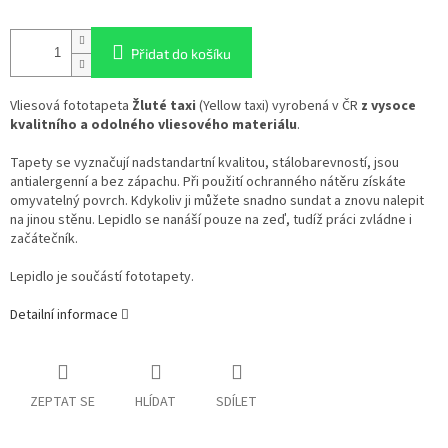
Přidat do košíku
Vliesová fototapeta
Žluté taxi
(Yellow taxi) vyrobená v ČR
z vysoce
kvalitního a odolného vliesového materiálu
.
Tapety se vyznačují nadstandartní kvalitou, stálobarevností, jsou
antialergenní a bez zápachu. Při použití ochranného nátěru získáte
omyvatelný povrch. Kdykoliv ji můžete snadno sundat a znovu nalepit
na jinou stěnu. Lepidlo se nanáší pouze na zeď, tudíž práci zvládne i
začátečník.
Lepidlo je součástí fototapety.
Detailní informace
ZEPTAT SE
HLÍDAT
SDÍLET