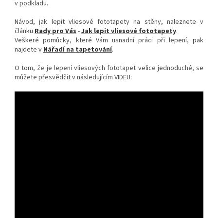
v podkladu.
Návod, jak lepit vliesové fototapety na stěny, naleznete v
článku
Rady pro Vás
-
Jak lepit vliesové fototapety
.
Veškeré pomůcky, které Vám usnadní práci při lepení, pak
najdete v
Nářadí na tapetování
.
O tom, že je lepení vliesových fototapet velice jednoduché, se
můžete přesvědčit v následujícím VIDEU: