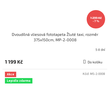
1 299 Kč
–7 %
Dvoudílná vliesová fototapeta Žluté taxi, rozměr
375x150cm, MP-2-0008
5-8 dní
1 199 Kč
Do košíku
Kód:
MS-2-0008
Akce
Lepidlo zdarma