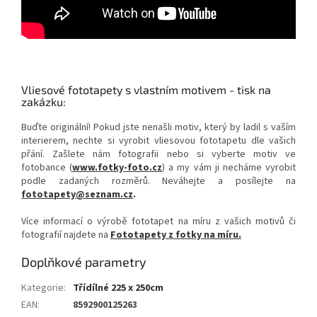
Vliesové fototapety s vlastním motivem - tisk na
zakázku:
Buďte originální! Pokud jste nenašli motiv, který by ladil s vaším
interierem, nechte si vyrobit vliesovou fototapetu dle vašich
přání. Zašlete nám fotografii nebo si vyberte motiv ve
fotobance (
www.fotky-foto.cz
) a my vám ji necháme vyrobit
podle zadaných rozměrů. Neváhejte a posílejte na
fototapety@seznam.cz
.
Více informací o výrobě fototapet na míru z vašich motivů či
fotografií najdete na
Fototapety z fotky na míru.
Doplňkové parametry
Kategorie
:
Třídílné 225 x 250cm
EAN
:
8592900125263