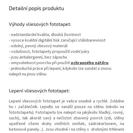
Detailní popis produktu
Výhody vliesových fototapet:
- nadstandardní kvalita, dlouhá životnost
- vysoce kvalitní digitální tisk zaručující stálobarevnost
- odolný, pevný vliesový materiál
- vzdušnost, fototapety propouští vodní páry
- jsou antialergenní, bez zápachu
- omyvatelnost povrchu při použití
ochranného nátěru
- jednoduchá práce při lepení, kdykoliv lze sundat a znovu
nalepit na jinou stěnu
Lepení vliesových fototapet:
Lepení vliesových fototapet je velice snadné a rychlé. Zvládne
ho i začátečník. Lepidlo se nanáší pouze na stěnu (nikoliv na
fotototapetu). Fototapetu lze nalepit na jakýkoliv hladký, rovný,
suchý, tak akorát savý a nečistot zbavený povrch (zdi, stěny
opatřené všemi druhy vnitřních omítek, sádrokartonem, na
betonové panely...). Jsou vhodné i na stěny s drobnými trhlinami