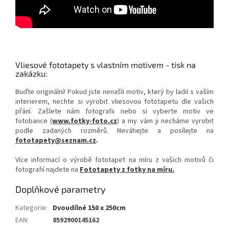
Vliesové fototapety s vlastním motivem - tisk na
zakázku:
Buďte originální! Pokud jste nenašli motiv, který by ladil s vaším
interierem, nechte si vyrobit vliesovou fototapetu dle vašich
přání. Zašlete nám fotografii nebo si vyberte motiv ve
fotobance (
www.fotky-foto.cz
) a my vám ji necháme vyrobit
podle zadaných rozměrů. Neváhejte a posílejte na
fototapety@seznam.cz
.
Více informací o výrobě fototapet na míru z vašich motivů či
fotografií najdete na
Fototapety z fotky na míru.
Doplňkové parametry
Kategorie
:
Dvoudílné 150 x 250cm
EAN
:
8592900145162