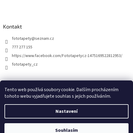
Kontakt
fototapety
@
seznam.cz
777 277 155
https://www.facebook.com/Fototapetycz-1475169522812953/
fototapety_cz
Kutilství.cz
Tento web používá soubory cookie. Dalším procházením
tohoto webu vyjadřujete souhlas s jejich používáním.
Nastavení
Vytvořil Shoptet
Souhlasím
Copyright 2026
FOTOTAPETY.CZ
. Všechna práva vyhrazena.