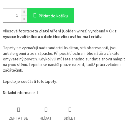
Přidat do košíku
Vliesová fototapeta
Zlaté víření
(Golden wires) vyrobená v ČR
z
vysoce kvalitního a odolného vliesového materiálu
.
Tapety se vyznačují nadstandartní kvalitou, stálobarevností, jsou
antialergenní a bez zápachu. Při použití ochranného nátěru získáte
omyvatelný povrch. Kdykoliv ji můžete snadno sundat a znovu nalepit
na jinou stěnu. Lepidlo se nanáší pouze na zeď, tudíž práci zvládne i
začátečník.
Lepidlo je součástí fototapety.
Detailní informace
ZEPTAT SE
HLÍDAT
SDÍLET