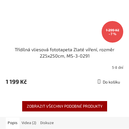
1 299 Kč
–7 %
Třídílná vliesová fototapeta Zlaté víření, rozměr
225x250cm, MS-3-0291
5-8 dní
1 199 Kč
Do košíku
ZOBRAZIT VŠECHNY PODOBNÉ PRODUKTY
Popis
Videa (2)
Diskuze