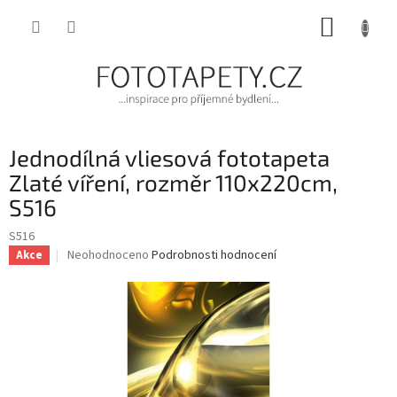
Přejít
NÁKUP
na
obsah
KOŠÍK
Jednodílná vliesová fototapeta
Zlaté víření, rozměr 110x220cm,
S516
S516
Průměrné
Neohodnoceno
Podrobnosti hodnocení
Akce
hodnocení
produktu
je
0,0
z
5
hvězdiček.