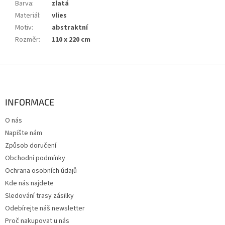
Barva
:
zlatá
Materiál
:
vlies
Motiv
:
abstraktní
Rozměr
:
110 x 220 cm
Z
á
p
a
INFORMACE
t
O nás
í
Napište nám
Způsob doručení
Obchodní podmínky
Ochrana osobních údajů
Kde nás najdete
Sledování trasy zásilky
Odebírejte náš newsletter
Proč nakupovat u nás