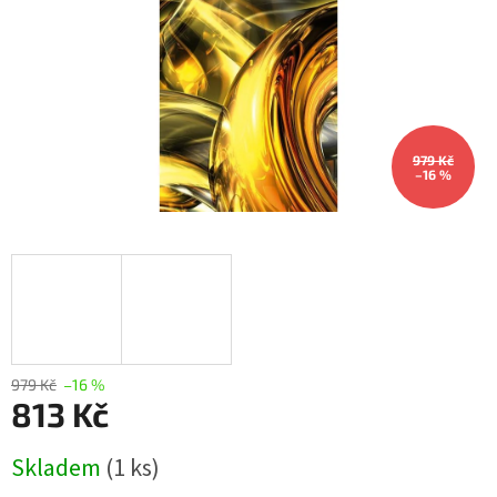
979 Kč
–16 %
979 Kč
–16 %
813 Kč
Měrná
Skladem
(1 ks)
cena: