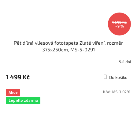
1 649 Kč
–9 %
Pětidílná vliesová fototapeta Zlaté víření, rozměr
375x250cm, MS-5-0291
5-8 dní
1 499 Kč
Do košíku
Kód:
MS-3-0291
Akce
Lepidlo zdarma