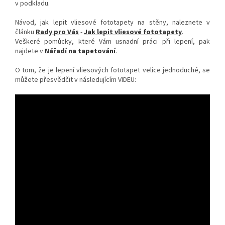
v podkladu.
Návod, jak lepit vliesové fototapety na stěny, naleznete v
článku
Rady pro Vás
-
Jak lepit vliesové fototapety
.
Veškeré pomůcky, které Vám usnadní práci při lepení, pak
najdete v
Nářadí na tapetování
.
O tom, že je lepení vliesových fototapet velice jednoduché, se
můžete přesvědčit v následujícím VIDEU: