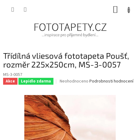
Přejít
NÁKUP
na
obsah
KOŠÍK
Třídílná vliesová fototapeta Poušť,
rozměr 225x250cm, MS-3-0057
MS-3-0057
Průměrné
Neohodnoceno
Podrobnosti hodnocení
Akce
Lepidlo zdarma
hodnocení
produktu
je
0,0
z
5
hvězdiček.