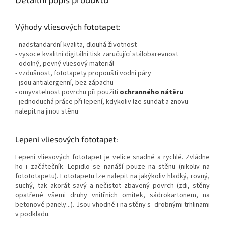
Výhody vliesových fototapet:
- nadstandardní kvalita, dlouhá životnost
- vysoce kvalitní digitální tisk zaručující stálobarevnost
- odolný, pevný vliesový materiál
- vzdušnost, fototapety propouští vodní páry
- jsou antialergenní, bez zápachu
- omyvatelnost povrchu při použití
ochranného nátěru
- jednoduchá práce při lepení, kdykoliv lze sundat a znovu
nalepit na jinou stěnu
Lepení vliesových fototapet:
Lepení vliesových fototapet je velice snadné a rychlé. Zvládne
ho i začátečník. Lepidlo se nanáší pouze na stěnu (nikoliv na
fotototapetu). Fototapetu lze nalepit na jakýkoliv hladký, rovný,
suchý, tak akorát savý a nečistot zbavený povrch (zdi, stěny
opatřené všemi druhy vnitřních omítek, sádrokartonem, na
betonové panely...). Jsou vhodné i na stěny s drobnými trhlinami
v podkladu.