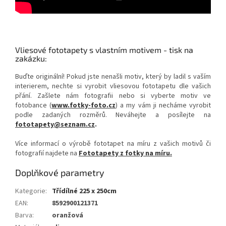
Vliesové fototapety s vlastním motivem - tisk na
zakázku:
Buďte originální! Pokud jste nenašli motiv, který by ladil s vaším
interierem, nechte si vyrobit vliesovou fototapetu dle vašich
přání. Zašlete nám fotografii nebo si vyberte motiv ve
fotobance (
www.fotky-foto.cz
) a my vám ji necháme vyrobit
podle zadaných rozměrů. Neváhejte a posílejte na
fototapety@seznam.cz
.
Více informací o výrobě fototapet na míru z vašich motivů či
fotografií najdete na
Fototapety z fotky na míru.
Doplňkové parametry
Kategorie
:
Třídílné 225 x 250cm
EAN
:
8592900121371
Barva
:
oranžová