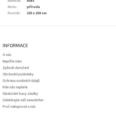
Materiál
:
vlies
Motiv
:
příroda
Rozměr
:
225 x 250 cm
Z
á
p
a
INFORMACE
t
O nás
í
Napište nám
Způsob doručení
Obchodní podmínky
Ochrana osobních údajů
Kde nás najdete
Sledování trasy zásilky
Odebírejte náš newsletter
Proč nakupovat u nás