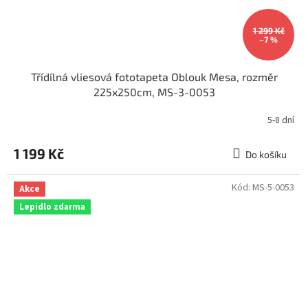
1 299 Kč
–7 %
Třídílná vliesová fototapeta Oblouk Mesa, rozměr
225x250cm, MS-3-0053
5-8 dní
1 199 Kč
Do košíku
Kód:
MS-5-0053
Akce
Lepidlo zdarma