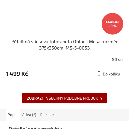
1 649 Kč
–9 %
Pětidílná vliesová fototapeta Oblouk Mesa, rozměr
375x250cm, MS-5-0053
5-8 dní
1 499 Kč
Do košíku
ZOBRAZIT VŠECHNY PODOBNÉ PRODUKTY
Popis
Videa (2)
Diskuze
Detailní popis produktu