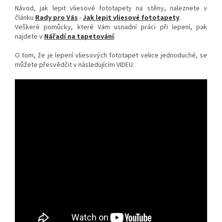
Návod, jak lepit vliesové fototapety na stěny, naleznete v
článku
Rady pro Vás
-
Jak lepit vliesové fototapety
.
Veškeré pomůcky, které Vám usnadní práci při lepení, pak
najdete v
Nářadí na tapetování
.
O tom, že je lepení vliesových fototapet velice jednoduché, se
můžete přesvědčit v následujícím VIDEU: